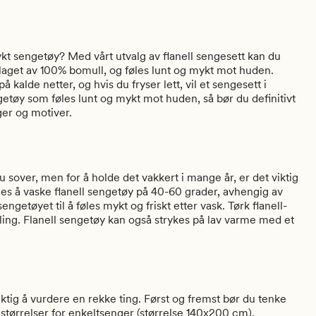
ykt sengetøy? Med vårt utvalg av flanell sengesett kan du
r laget av 100% bomull, og føles lunt og mykt mot huden.
på kalde netter, og hvis du fryser lett, vil et sengesett i
ngetøy som føles lunt og mykt mot huden, så bør du definitivt
rger og motiver.
u sover, men for å holde det vakkert i mange år, er det viktig
es å vaske flanell sengetøy på 40-60 grader, avhengig av
engetøyet til å føles mykt og friskt etter vask. Tørk flanell-
ling. Flanell sengetøy kan også strykes på lav varme med et
viktig å vurdere en rekke ting. Først og fremst bør du tenke
e størrelser for enkeltsenger (størrelse 140x200 cm),