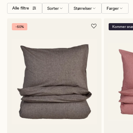
Velg
Størrelser
Farger
Alle filtre
Sorter
Størrelser
Farger
sorteringsrekkefølge
-50%
Kommer snar