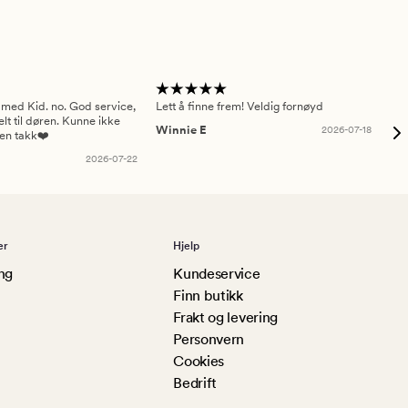
 med Kid. no. God service,
Lett å finne frem! Veldig fornøyd
Pas
elt til døren. Kunne ikke
Winnie E
2026-07-18
Ah
sen takk❤️
2026-07-22
er
Hjelp
ng
Kundeservice
Finn butikk
Frakt og levering
Personvern
Cookies
Bedrift