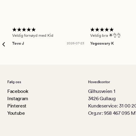
Veldig fornøyd med Kid
Veldig bra 🌟👌👌
Tove J
2026-07-23
Yogeswary K
Følg oss
Hovedkontor
Facebook
Gilhusveien 1
Instagram
3426 Gullaug
Pinterest
Kundeservice: 31 00 2
Youtube
Org.nr: 958 467 095 