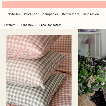
Flanellsengesett
Animert
–
banner.
Stort
Nyheter
Produkter
Kampanjer
Bestselgere
Inspirasjon
Klikk
utvalg
ESCAPE
flanellsengetøy
Soverom
Sengetøy
Flanell sengesett
for
å
pause.