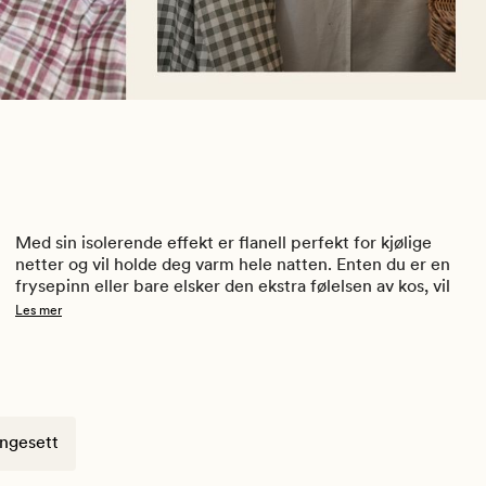
Med sin isolerende effekt er flanell perfekt for kjølige 
netter og vil holde deg varm hele natten. Enten du er en 
frysepinn eller bare elsker den ekstra følelsen av kos, vil 
flanellsengetøy være ditt ideelle valg. Fullfør din 
Les mer
soveopplevelse med våre 
dyner
 og 
puter.
 Finn dine 
favoritter i og legg til rette for en god natts søvn! 
Medlemspriser: Husk å logge inn før duhandler for å 
aktivisere dine gode medlemspriser!
engesett