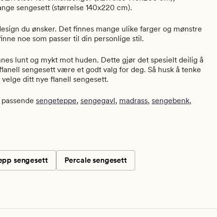
ange sengesett (størrelse 140x220 cm).
 design du ønsker. Det finnes mange ulike farger og mønstre
inne noe som passer til din personlige stil.
nnes lunt og mykt mot huden. Dette gjør det spesielt deilig å
t flanell sengesett være et godt valg for deg. Så husk å tenke
 velge ditt nye flanell sengesett.
t passende
sengeteppe
,
sengegavl
,
madrass
,
sengebenk
,
epp sengesett
Percale sengesett