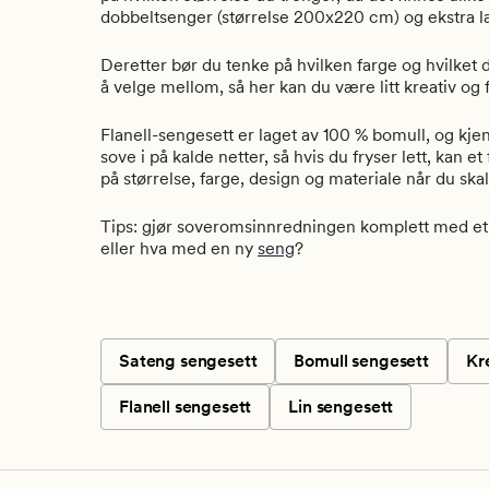
dobbeltsenger (størrelse 200x220 cm) og ekstra l
Deretter bør du tenke på hvilken farge og hvilket
å velge mellom, så her kan du være litt kreativ og f
Flanell-sengesett er laget av 100 % bomull, og kje
sove i på kalde netter, så hvis du fryser lett, kan e
på størrelse, farge, design og materiale når du skal
Tips: gjør soveromsinnredningen komplett med e
eller hva med en ny
seng
?
Sateng sengesett
Bomull sengesett
Kr
Flanell sengesett
Lin sengesett