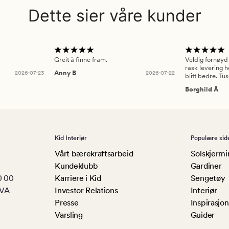
Dette sier våre kunder
Greit å finne fram.
Veldig fornøyd
rask levering h
2026-07-23
Anny B
2026-07-22
blitt bedre. Tu
Borghild Å
Kid Interiør
Populære sid
Vårt bærekraftsarbeid
Solskjermi
Kundeklubb
Gardiner
0 00
Karriere i Kid
Sengetøy
MVA
Investor Relations
Interiør
Presse
Inspirasjon
Varsling
Guider