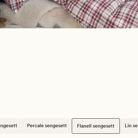
ngesett
Percale sengesett
Lin s
Flanell sengesett