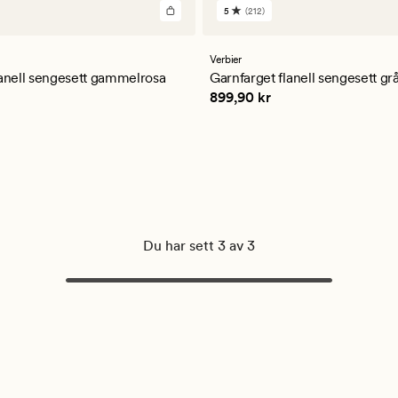
5
(212)
212
er
anmeldelser
med
en
Verbier
ttlig
gjennomsnittlig
lanell sengesett gammelrosa
Garnfarget flanell sengesett gr
vurdering
kr
Pris
899,90 kr
899,90 kr
på
5
Du har sett 3 av 3