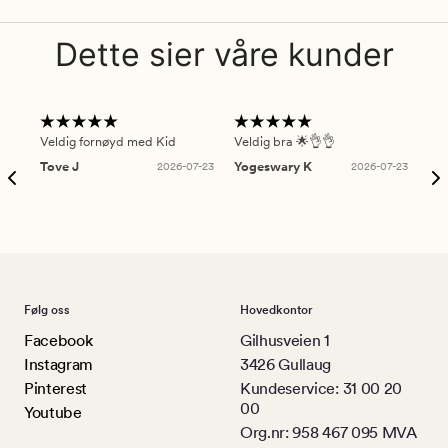
Dette sier våre kunder
Veldig fornøyd med Kid
Veldig bra 🌟👌👌
Gre
Tove J
2026-07-23
Yogeswary K
2026-07-23
An
Følg oss
Hovedkontor
Facebook
Gilhusveien 1
Instagram
3426 Gullaug
Pinterest
Kundeservice: 31 00 20
00
Youtube
Org.nr: 958 467 095 MVA