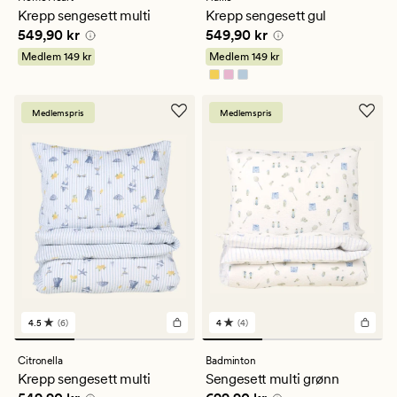
en
en
Krepp sengesett multi
Krepp sengesett gul
gjennomsnittlig
gjennomsnittlig
Pris
549,90 kr
Pris
549,90 kr
549,90 kr
549,90 kr
vurdering
vurdering
på
på
Medlem
149 kr
Medlem
149 kr
4.5
4.5
Medlemspris
Medlemspris
4.5
(6)
4
(4)
6
4
anmeldelser
anmeldelser
med
med
Citronella
Badminton
en
en
Krepp sengesett multi
Sengesett multi grønn
gjennomsnittlig
gjennomsnittlig