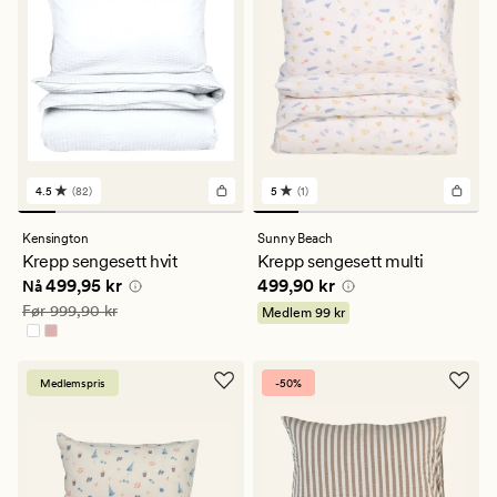
4.5
(82)
5
(1)
82
1
anmeldelser
anmeldelser
med
med
Kensington
Sunny Beach
en
en
Krepp sengesett hvit
Krepp sengesett multi
gjennomsnittlig
gjennomsnittlig
Nåværende pris
499,95 kr
Pris
499,90 kr
499,95 kr
499,90 kr
vurdering
vurdering
Nå
på
på
Vanlig pris
999,90 kr
Før
999,90 kr
Medlem
99 kr
4.5
5
Medlemspris
-50%