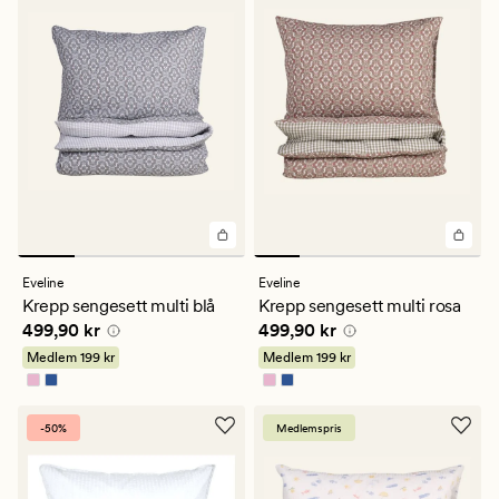
Eveline
Eveline
Krepp sengesett multi blå
Krepp sengesett multi rosa
Pris
499,90 kr
Pris
499,90 kr
499,90 kr
499,90 kr
Medlem
199 kr
Medlem
199 kr
-50%
Medlemspris