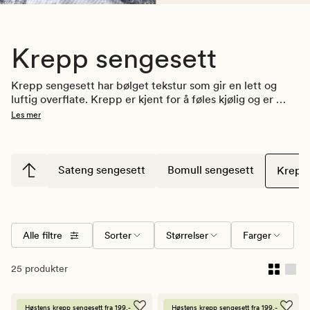
Krepp sengesett
Krepp sengesett har bølget tekstur som gir en lett og 
luftig overflate. Krepp er kjent for å føles kjølig og er 
derfor perfekt å bruke om sommeren eller for de som 
Les mer
ofte blir varme når de sover. Med sin herlige tekstur 
trenger ikke krepp å strykes, og er derfor svært enkel å 
vedlikeholde. 
Se også våre toalettmapper i krepp.
Sateng sengesett
Bomull sengesett
Krepp
Alle filtre
Sorter
Størrelser
Farger
25 produkter
Høstens krepp sengesett fra 199,-
Høstens krepp sengesett fra 199,-