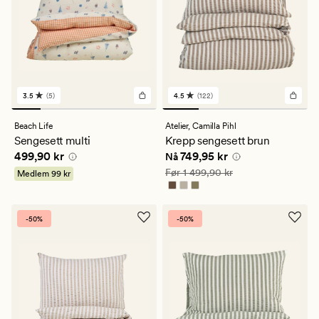
3.5
(5)
4.5
(122)
5
122
anmeldelser
anmeldelser
med
med
Beach Life
Atelier,
Camilla Pihl
en
en
Sengesett multi
Krepp sengesett brun
gjennomsnittlig
gjennomsnittlig
Pris
499,90 kr
Nåværende pris
749,95 kr
499,90 kr
749,95 kr
vurdering
vurdering
Nå
på
på
Vanlig pris
1 499,90 kr
Før
1 499,90 kr
Medlem
99 kr
3.5
4.5
-50%
-50%