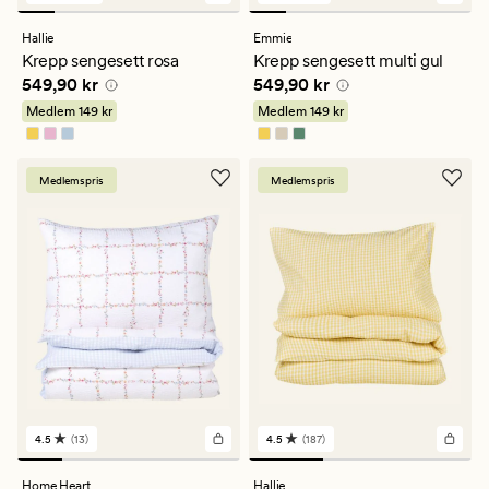
anmeldelser
anmeldelser
med
med
Hallie
Emmie
en
en
Krepp sengesett rosa
Krepp sengesett multi gul
gjennomsnittlig
gjennomsnittlig
Pris
549,90 kr
Pris
549,90 kr
549,90 kr
549,90 kr
vurdering
vurdering
på
på
Medlem
149 kr
Medlem
149 kr
4.5
4.5
Medlemspris
Medlemspris
4.5
(13)
4.5
(187)
13
187
anmeldelser
anmeldelser
med
med
Home Heart
Hallie