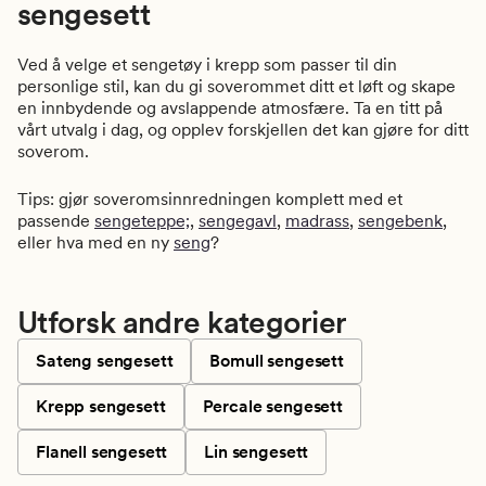
sengesett
Ved å velge et sengetøy i krepp som passer til din
personlige stil, kan du gi soverommet ditt et løft og skape
en innbydende og avslappende atmosfære. Ta en titt på
vårt utvalg i dag, og opplev forskjellen det kan gjøre for ditt
soverom.
Tips: gjør soveromsinnredningen komplett med et
passende
sengeteppe;
,
sengegavl
,
madrass
,
sengebenk
,
eller hva med en ny
seng
?
Utforsk andre kategorier
Sateng sengesett
Bomull sengesett
Krepp sengesett
Percale sengesett
Flanell sengesett
Lin sengesett