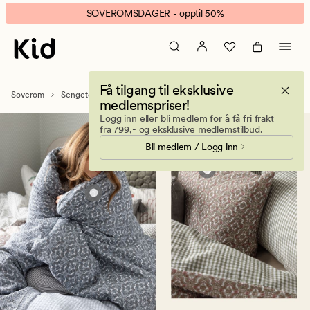
Krepp
Animert
SOVEROMSDAGER - opptil 50%
sengesett–
banner.
Sov
Klikk
godt
ESCAPE
i
for
Få tilgang til eksklusive
svalende
å
Soverom
Sengetøy
Krepp sengesett
medlemspriser!
krepp
pause.
Logg inn eller bli medlem for å få fri frakt
sengetøy
fra 799,- og eksklusive medlemstilbud.
Bli medlem / Logg inn