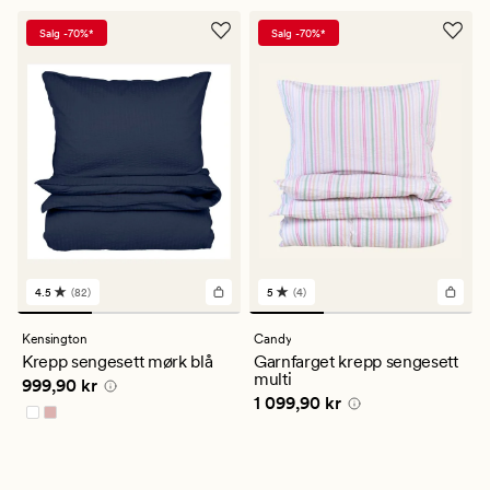
Salg -70%*
Salg -70%*
4.5
(82)
5
(4)
82
4
anmeldelser
anmeldelser
med
med
Kensington
Candy
en
en
Krepp sengesett mørk blå
Garnfarget krepp sengesett
gjennomsnittlig
gjennomsnittlig
multi
Pris
999,90 kr
999,90 kr
vurdering
vurdering
Pris
1 099,90 kr
1 099,90 kr
på
på
4.5
5