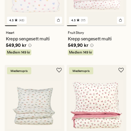
4.5
(43)
4.5
(17)
43
17
anmeldelser
anmeldelser
med
med
Heart
Fruit Story
en
en
Krepp sengesett multi
Krepp sengesett multi
gjennomsnittlig
gjennomsnittlig
Pris
549,90 kr
Pris
549,90 kr
549,90 kr
549,90 kr
vurdering
vurdering
på
på
Medlem
149 kr
Medlem
149 kr
4.5
4.5
Medlemspris
Medlemspris