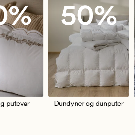
0%
50%
g putevar
Dundyner og dunputer