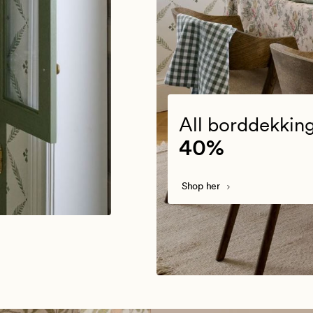
All borddekkin
40%
Shop her