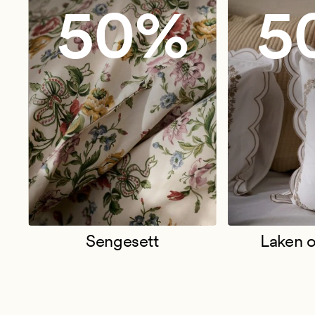
50%
5
Sengesett
Laken o