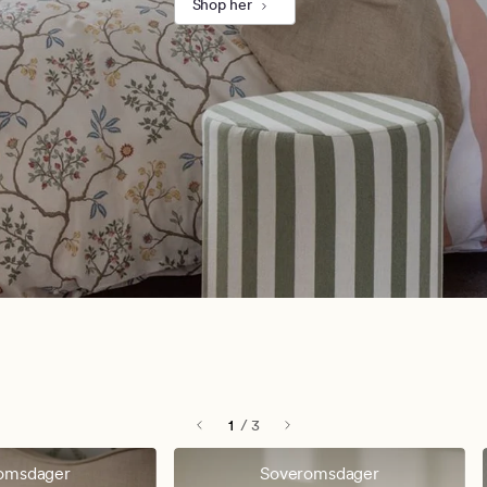
Shop her
1
/
3
omsdager
Soveromsdager