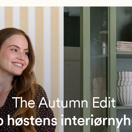
The Autumn Edit
 høstens interiørnyh