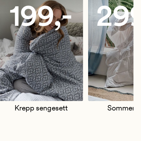
199,-
299
Krepp sengesett
Sommerdy