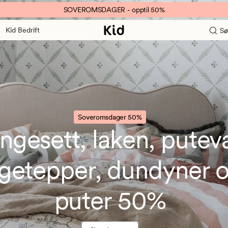
SOVEROMSDAGER - opptil 50%
Kid Bedrift
Sø
Soveromsdager 50%
ngesett, laken, puteva
getepper, dundyner o
puter 50%