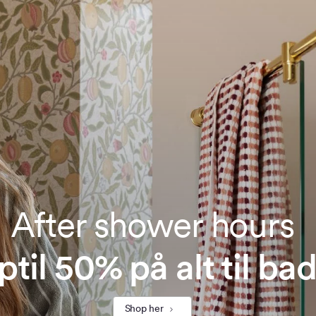
After shower hours
ptil 50% på alt til ba
Shop her