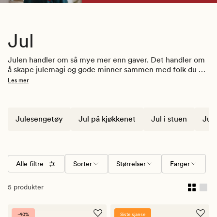
Jul
Julen handler om så mye mer enn gaver. Det handler om 
å skape julemagi og gode minner sammen med folk du er 
glad i. Hos Kid finner du alt du trenger for å gjøre 
Les mer
hjemmet klart til jul. Få julestemning med 
julepynt
, 
juleservietter
, 
julekranser
, røde 
julegardiner
 med mer fra 
Kid!
Julesengetøy
Jul på kjøkkenet
Jul i stuen
Jul
Alle filtre
Sorter
Størrelser
Farger
5 produkter
-40%
Siste sjanse