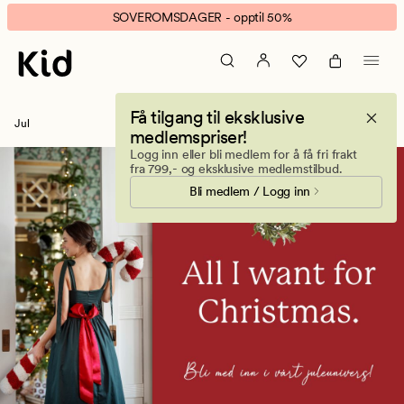
Alt
Animert
SOVEROMSDAGER - opptil 50%
du
banner.
trenger
Klikk
til
ESCAPE
jul
for
Få tilgang til eksklusive
–
å
Jul
medlemspriser!
Julevarer
pause.
Logg inn eller bli medlem for å få fri frakt
og
fra 799,- og eksklusive medlemstilbud.
juledekor
Bli medlem / Logg inn