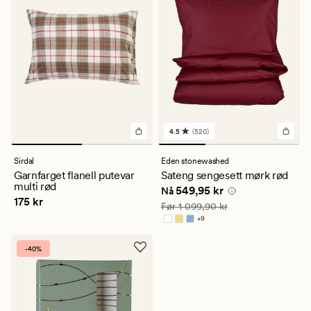
4.5
(520)
520
anmeldelser
med
Sirdal
Eden stonewashed
en
Garnfarget flanell putevar
Sateng sengesett mørk rød
gjennomsnittlig
multi rød
Nåværende pris
549,95 kr
549,95 kr
vurdering
Nå
Pris
175 kr
175 kr
på
Vanlig pris
1 099,90 kr
Før
1 099,90 kr
4.5
+
9
Tilgjengelig i flere farger
-40%