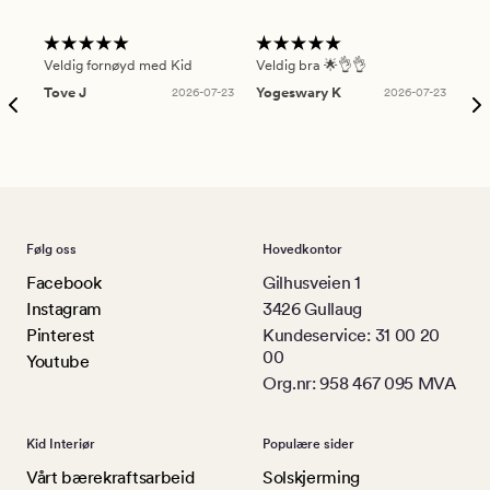
Veldig fornøyd med Kid
Veldig bra 🌟👌👌
Gre
Tove J
2026-07-23
Yogeswary K
2026-07-23
An
Følg oss
Hovedkontor
Facebook
Gilhusveien 1
Instagram
3426 Gullaug
Pinterest
Kundeservice: 31 00 20
00
Youtube
Org.nr: 958 467 095 MVA
Kid Interiør
Populære sider
Vårt bærekraftsarbeid
Solskjerming