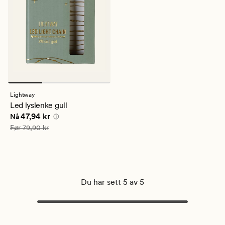
Lightway
Led lyslenke gull
Nåværende pris
47,94 kr
47,94 kr
Nå
Vanlig pris
79,90 kr
Før
79,90 kr
Du har sett 5 av 5