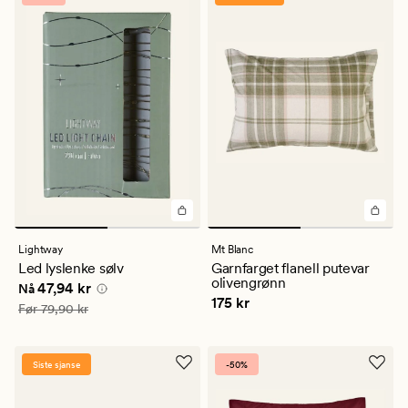
Lightway
Mt Blanc
Led lyslenke sølv
Garnfarget flanell putevar
olivengrønn
Nåværende pris
47,94 kr
47,94 kr
Nå
Pris
175 kr
175 kr
Vanlig pris
79,90 kr
Før
79,90 kr
Siste sjanse
-50%