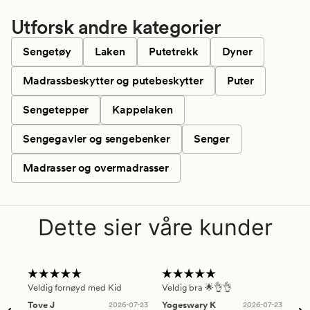
Utforsk andre kategorier
Sengetøy
Laken
Putetrekk
Dyner
Madrassbeskytter og putebeskytter
Puter
Sengetepper
Kappelaken
Sengegavler og sengebenker
Senger
Madrasser og overmadrasser
Dette sier våre kunder
Veldig fornøyd med Kid
Veldig bra 🌟👌👌
Gre
Tove J
2026-07-23
Yogeswary K
2026-07-23
An