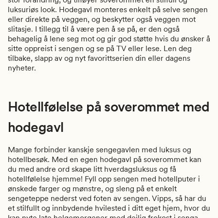
luksuriøs look. Hodegavl monteres enkelt på selve sengen
eller direkte på veggen, og beskytter også veggen mot
slitasje. I tillegg til å være pen å se på, er den også
behagelig å lene seg mot og gir god støtte hvis du ønsker å
sitte oppreist i sengen og se på TV eller lese. Len deg
tilbake, slapp av og nyt favorittserien din eller dagens
nyheter.
Hotellfølelse på soverommet med
hodegavl
Mange forbinder kanskje sengegavlen med luksus og
hotellbesøk. Med en egen hodegavl på soverommet kan
du med andre ord skape litt hverdagsluksus og få
hotellfølelse hjemme! Fyll opp sengen med hotellputer i
ønskede farger og mønstre, og sleng på et enkelt
sengeteppe nederst ved foten av sengen. Vipps, så har du
et stilfullt og innbydende hvilested i ditt eget hjem, hvor du
kan nyte late helgemorgener med deilig frokost i senga.