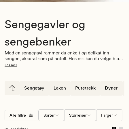
Sengegavler og
sengebenker
Med en sengegavl rammer du enkelt og delikat inn 
sengen, akkurat som på hotell. Hos oss kan du velge blant 
sengegavler i ulike farger, størrelser og med ulikt design. 
Les mer
Se vårt utvalg nedenfor og tilføy soverommet et nytt 
element som kan bidra til å skape en lun og god 
stemning. 
Sengetøy
Laken
Putetrekk
Dyner
Alle filtre
Sorter
Størrelser
Farger
25 produkter