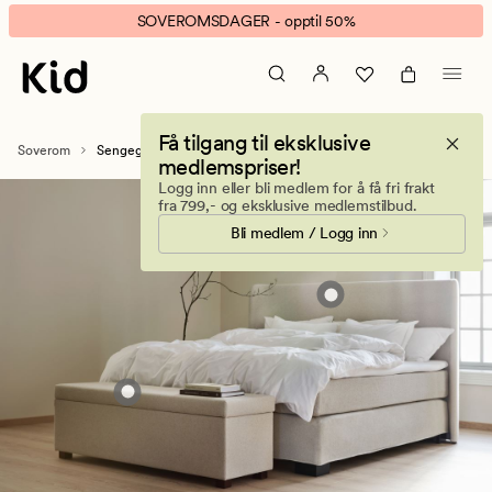
Sengegavl
Animert
SOVEROMSDAGER - opptil 50%
–
banner.
Hotellfølelse
Klikk
på
ESCAPE
soverommet
for
Få tilgang til eksklusive
med
å
Soverom
Sengegavler og sengebenker
medlemspriser!
hodegavl
pause.
Logg inn eller bli medlem for å få fri frakt
fra 799,- og eksklusive medlemstilbud.
Bli medlem / Logg inn