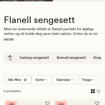
Flanell sengesett
Med sin isolerende effekt er flanell perfekt for kjølige 
netter og vil holde deg varm hele natten. Enten du er en 
frysepinn eller bare elsker den ekstra følelsen av kos, vil 
Les mer
flanellsengetøy være ditt ideelle valg. Fullfør din 
soveopplevelse med våre 
dyner
 og 
puter.
 Finn dine 
favoritter i og legg til rette for en god natts søvn! 
Sateng sengesett
Bomull sengesett
Krepp 
Medlemspriser: Husk å logge inn før duhandler for å 
aktivisere dine gode medlemspriser!
Alle filtre
Sorter
Størrelser
Farger
4 produkter
-50%
-50%