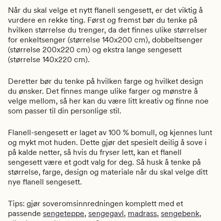
Når du skal velge et nytt flanell sengesett, er det viktig å
vurdere en rekke ting. Først og fremst bør du tenke på
hvilken størrelse du trenger, da det finnes ulike størrelser
for enkeltsenger (størrelse 140x200 cm), dobbeltsenger
(størrelse 200x220 cm) og ekstra lange sengesett
(størrelse 140x220 cm).
Deretter bør du tenke på hvilken farge og hvilket design
du ønsker. Det finnes mange ulike farger og mønstre å
velge mellom, så her kan du være litt kreativ og finne noe
som passer til din personlige stil.
Flanell-sengesett er laget av 100 % bomull, og kjennes lunt
og mykt mot huden. Dette gjør det spesielt deilig å sove i
på kalde netter, så hvis du fryser lett, kan et flanell
sengesett være et godt valg for deg. Så husk å tenke på
størrelse, farge, design og materiale når du skal velge ditt
nye flanell sengesett.
Tips: gjør soveromsinnredningen komplett med et
passende
sengeteppe
,
sengegavl
,
madrass
,
sengebenk
,