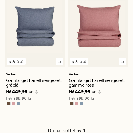
5
(212)
5
(212)
212
212
anmeldelser
anmeldelser
med
med
Verbier
Verbier
en
en
Garnfarget flanell sengesett
Garnfarget flanell sengesett
gjennomsnittlig
gjennomsnittlig
gråblå
gammelrosa
vurdering
vurdering
Nåværende pris
449,95 kr
Nåværende pris
449,95 kr
449,95 kr
449,95 kr
på
på
Nå
Nå
5
5
Vanlig pris
899,90 kr
Vanlig pris
899,90 kr
Før
899,90 kr
Før
899,90 kr
Du har sett 4 av 4