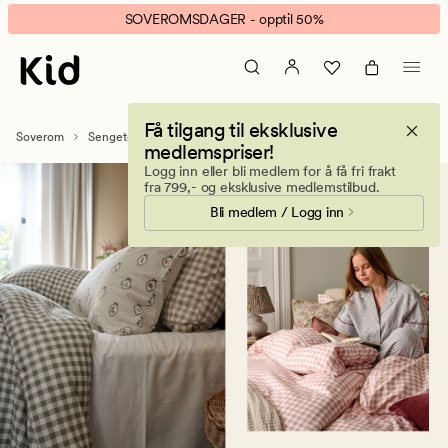
Flanellsengesett
Animert
SOVEROMSDAGER - opptil 50%
–
banner.
Stort
Klikk
utvalg
ESCAPE
flanellsengetøy
for
Få tilgang til eksklusive
å
Soverom
Sengetøy
Flanell sengesett
medlemspriser!
pause.
Logg inn eller bli medlem for å få fri frakt
fra 799,- og eksklusive medlemstilbud.
Bli medlem / Logg inn