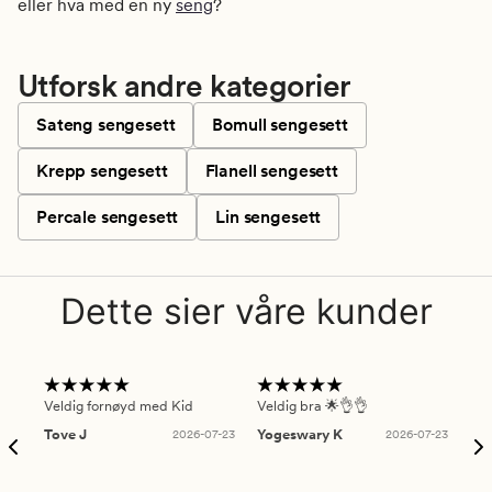
eller hva med en ny
seng
?
Utforsk andre kategorier
Sateng sengesett
Bomull sengesett
Krepp sengesett
Flanell sengesett
Percale sengesett
Lin sengesett
Dette sier våre kunder
Veldig fornøyd med Kid
Veldig bra 🌟👌👌
Gre
Tove J
2026-07-23
Yogeswary K
2026-07-23
An