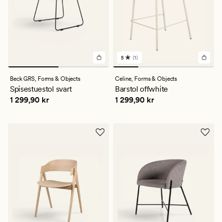
5
(1)
1
anmeldelser
med
Beck GRS,
Forms & Objects
Celine,
Forms & Objects
en
Spisestuestol svart
Barstol offwhite
gjennomsnittlig
Pris
1 299,90 kr
Pris
1 299,90 kr
1 299,90 kr
1 299,90 kr
vurdering
på
5