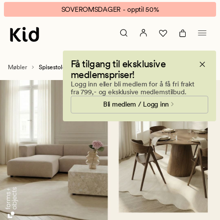
Spisestoler
Animert
SOVEROMSDAGER - opptil 50%
–
banner.
Spisestuestoler
Klikk
og
ESCAPE
kjøkkenstoler
for
Få tilgang til eksklusive
å
Møbler
Spisestoler
medlemspriser!
pause.
Logg inn eller bli medlem for å få fri frakt
fra 799,- og eksklusive medlemstilbud.
Bli medlem / Logg inn