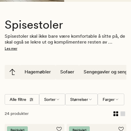
Spisestoler
Spisestoler skal ikke bare være komfortable å sitte på, de 
skal også se lekre ut og komplimentere resten av 
interiøret i rommet. Velg blant spisestuestoler og 
Les mer
kjøkkenstoler i flere farger, materialer og design. Vårt 
brede utvalg spisestoler har elementer fra både 
skandinavisk og klassisk stil. Stolene er utformet for å gi 
best mulig sittekomfort slik at du kan bli sittende ved 
Hagemøbler
Sofaer
Sengegavler og senge
spisebordet så lenge du vil. Se også vårt utvalg av 
spisebord
 som passer til spisestolene.
Alle filtre
Sorter
Størrelser
Farger
24 produkter
Resirkulert
Resirkulert