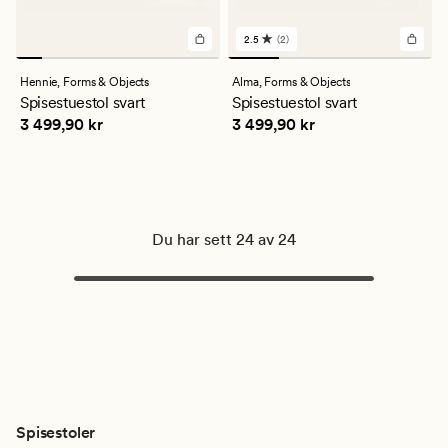
2.5
(2)
2
anmeldelser
med
Hennie,
Forms & Objects
Alma,
Forms & Objects
en
Spisestuestol svart
Spisestuestol svart
gjennomsnittlig
Pris
3 499,90 kr
Pris
3 499,90 kr
3 499,90 kr
3 499,90 kr
vurdering
på
2.5
Du har sett 24 av 24
Spisestoler