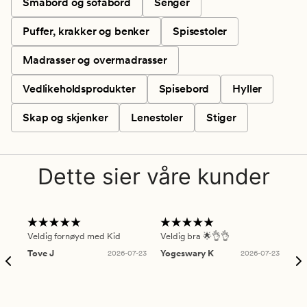
Småbord og sofabord
Senger
Puffer, krakker og benker
Spisestoler
Madrasser og overmadrasser
Vedlikeholdsprodukter
Spisebord
Hyller
Skap og skjenker
Lenestoler
Stiger
Dette sier våre kunder
Veldig fornøyd med Kid
Veldig bra 🌟👌👌
Gre
Tove J
2026-07-23
Yogeswary K
2026-07-23
An