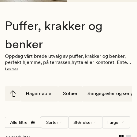
Puffer, krakker og
benker
Oppdag vårt brede utvalg av puffer, krakker og benker, 
perfekt hjemme, på terrassen,hytta eller kontoret. Enten 
du trenger ekstra sitteplasser, oppbevaringsløsninger 
Les mer
eller et stilig innslag til innredningen, har vi noe som 
passer dine behov. 
Hagemøbler
Sofaer
Sengegavler og senge
Alle filtre
Sorter
Størrelser
Farger
30 produkter