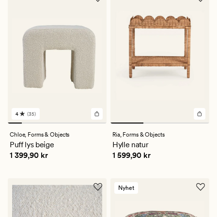
4
(35)
35
anmeldelser
med
Chloe,
Forms & Objects
Ria,
Forms & Objects
en
Puff lys beige
Hylle natur
gjennomsnittlig
Pris
1 399,90 kr
Pris
1 599,90 kr
1 399,90 kr
1 599,90 kr
vurdering
på
4
Nyhet