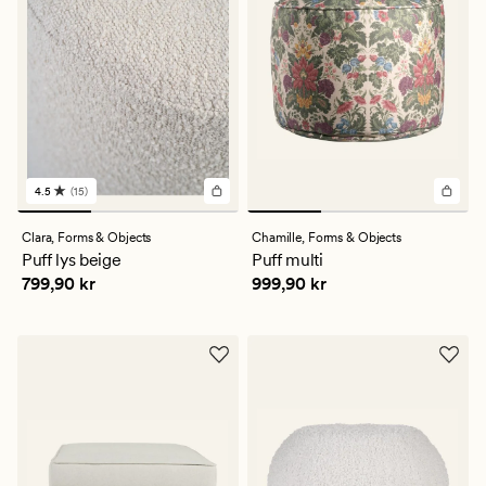
4.5
(15)
15
anmeldelser
med
Clara,
Forms & Objects
Chamille,
Forms & Objects
en
Puff lys beige
Puff multi
gjennomsnittlig
Pris
799,90 kr
Pris
999,90 kr
799,90 kr
999,90 kr
vurdering
på
4.5