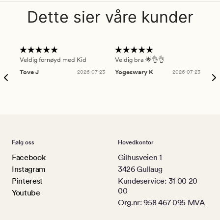
Dette sier våre kunder
Veldig fornøyd med Kid
Veldig bra 🌟👌👌
Gre
Tove J
2026-07-23
Yogeswary K
2026-07-23
An
Følg oss
Hovedkontor
Facebook
Gilhusveien 1
Instagram
3426 Gullaug
Pinterest
Kundeservice: 31 00 20
00
Youtube
Org.nr: 958 467 095 MVA