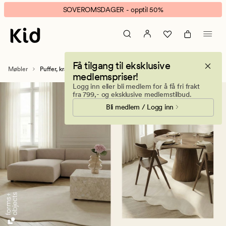
Se
Animert
SOVEROMSDAGER - opptil 50%
alle
banner.
våre
Klikk
puffer,
ESCAPE
krakker
for
Få tilgang til eksklusive
og
å
Møbler
Puffer, krakker og benker
medlemspriser!
spisebenker
pause.
Logg inn eller bli medlem for å få fri frakt
her
fra 799,- og eksklusive medlemstilbud.
Bli medlem / Logg inn