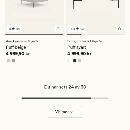
5
(2)
3.5
(3)
2
3
anmeldelser
anmeldelser
med
med
Ava,
Forms & Objects
Sofia,
Forms & Objects
en
en
Puff beige
Puff svart
gjennomsnittlig
gjennomsnittlig
Pris
4 999,90 kr
Pris
4 999,90 kr
4 999,90 kr
4 999,90 kr
vurdering
vurdering
på
på
5
3.5
Du har sett 24 av 30
Vis mer