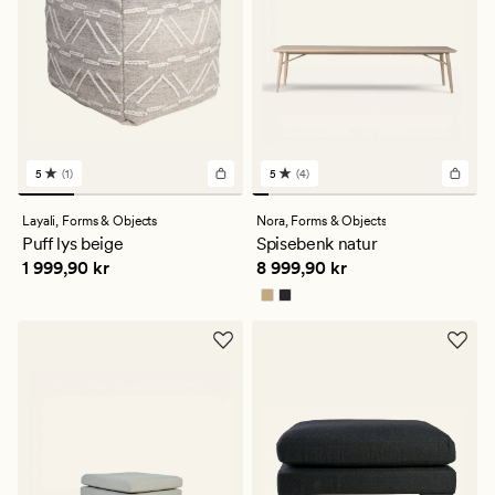
5
(1)
5
(4)
1
4
anmeldelser
anmeldelser
med
med
Layali,
Forms & Objects
Nora,
Forms & Objects
en
en
Puff lys beige
Spisebenk natur
gjennomsnittlig
gjennomsnittlig
Pris
1 999,90 kr
Pris
8 999,90 kr
1 999,90 kr
8 999,90 kr
vurdering
vurdering
på
på
5
5