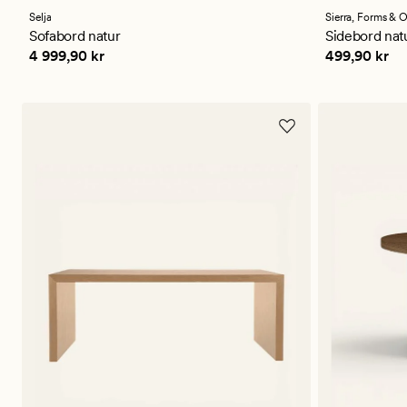
med
en
Selja
Sierra,
Forms & O
gjennomsnittlig
Sofabord natur
Sidebord nat
vurdering
Pris
4 999,90 kr
Pris
499,90 
4 999,90 kr
499,90 kr
på
3.5