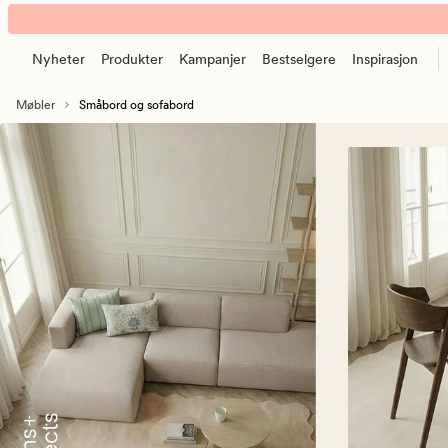
Småbord
Animert
–
banner.
Sidebord
Nyheter
Produkter
Kampanjer
Bestselgere
Inspirasjon
Klikk
og
ESCAPE
sofabord
Møbler
Småbord og sofabord
for
å
pause.