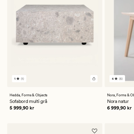
1
(1)
4
(5)
1
5
anmeldelser
anmeldels
med
med
en
en
Hedda,
Forms & Objects
Nora,
Forms & Ob
gjennomsnittlig
gjennomsni
Sofabord multi grå
Nora natur
vurdering
vurdering
Pris
5 999,90 kr
Pris
6 999,90
5 999,90 kr
6 999,90 kr
på
på
1
4