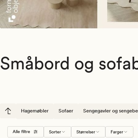
Småbord og sofa
Hagemøbler
Sofaer
Sengegavler og sengebe
Velg
Størrelser
Farger
Alle filtre
Sorter
Størrelser
Farger
sorteringsrekkefølge