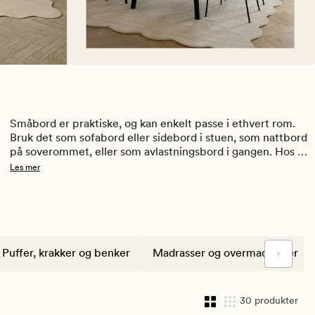
Småbord er praktiske, og kan enkelt passe i ethvert rom. 
Bruk det som sofabord eller sidebord i stuen, som nattbord 
på soverommet, eller som avlastningsbord i gangen. Hos 
Kid har vi flere typer småbord i ulike fasonger, farger og 
Les mer
materialer. Kan leveres fra lager fra 4-7 virkedager! 
Puffer, krakker og benker
Madrasser og overmadrasser
30 produkter