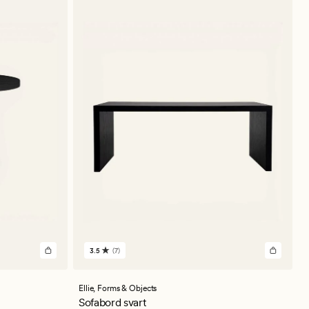
3.5
(7)
7
anmeldelser
med
en
Ellie,
Forms & Objects
gjennomsnittlig
Sofabord svart