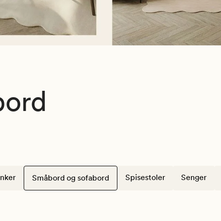
bord
nker
Spisestoler
Senger
Småbord og sofabord