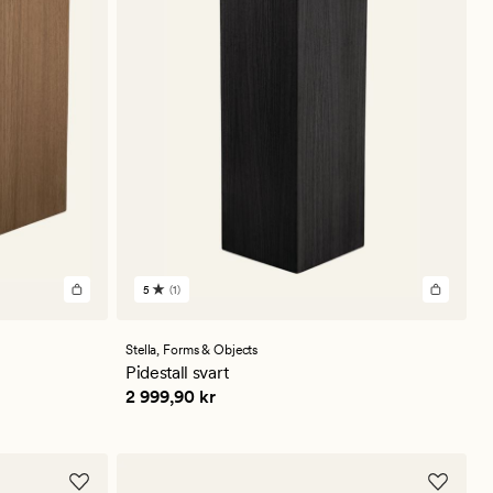
5
(1)
1
anmeldelser
med
en
Stella,
Forms & Objects
gjennomsnittlig
Pidestall svart
vurdering
Pris
2 999,90 kr
2 999,90 kr
på
5