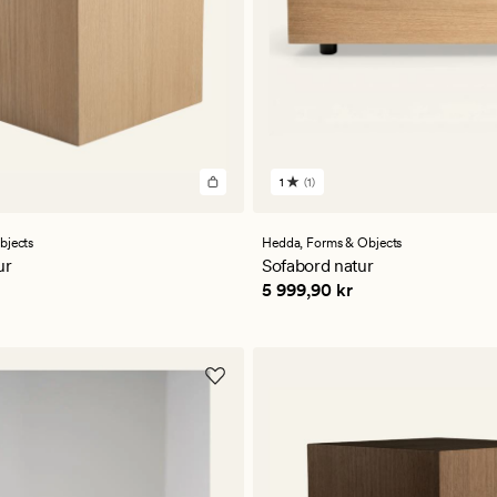
1
(1)
1
anmeldelser
med
en
bjects
Hedda,
Forms & Objects
gjennomsnittlig
ur
Sofabord natur
vurdering
 kr
Pris
5 999,90 kr
5 999,90 kr
på
1