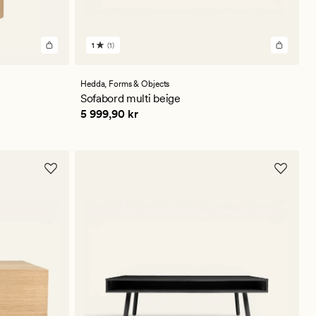
1
(1)
1
anmeldelser
med
en
Hedda,
Forms & Objects
gjennomsnittlig
Sofabord multi beige
vurdering
Pris
5 999,90 kr
5 999,90 kr
på
1