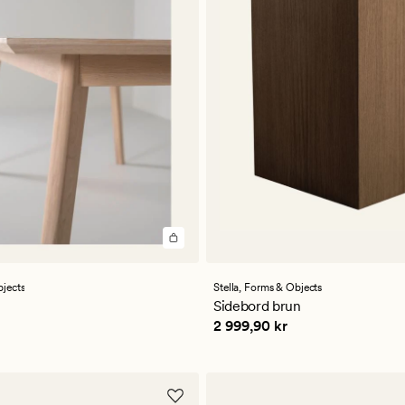
er
jects
Stella,
Forms & Objects
ttlig
Sidebord brun
 kr
Pris
2 999,90 kr
2 999,90 kr