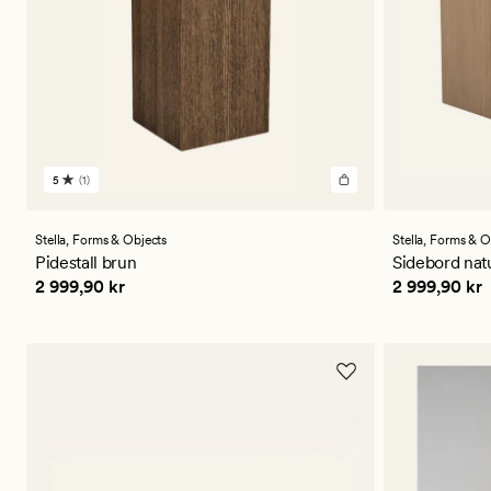
5
(1)
1
anmeldelser
med
en
Stella,
Forms & Objects
Stella,
Forms & O
gjennomsnittlig
Pidestall brun
Sidebord nat
vurdering
Pris
2 999,90 kr
Pris
2 999,90
2 999,90 kr
2 999,90 kr
på
5