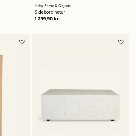
Indra,
Forms & Objects
Sidebord natur
Pris
1 399,90 kr
1 399,90 kr