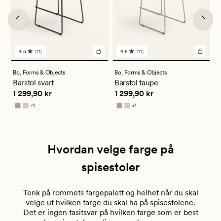
4.5
(11)
4.5
(11)
11
11
anmeldelser
anmeldelser
med
med
Bo,
Forms & Objects
Bo,
Forms & Objects
B
en
en
Barstol svart
Barstol taupe
B
gjennomsnittlig
gjennomsnittlig
Pris
1 299,90 kr
Pris
1 299,90 kr
P
1 299,90 kr
1 299,90 kr
1
vurdering
vurdering
på
på
+
1
+
1
4.5
4.5
Tilgjengelig i flere farger
Tilgjengelig i flere farger
Hvordan velge farge på
spisestoler
Tenk på rommets fargepalett og helhet når du skal
velge ut hvilken farge du skal ha på spisestolene.
Det er ingen fasitsvar på hvilken farge som er best