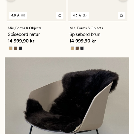
4.5
(8)
4.5
(8)
8
8
anmeldelser
anmeldelser
med
med
Mie,
Forms & Objects
Mie,
Forms & Objects
M
en
en
Spisebord natur
Spisebord brun
I
gjennomsnittlig
gjennomsnittlig
Pris
14 999,90 kr
Pris
14 999,90 kr
P
14 999,90 kr
14 999,90 kr
3
vurdering
vurdering
på
på
4.5
4.5