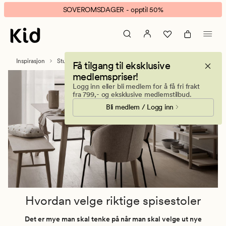
Hvordan
Animert
SOVEROMSDAGER - opptil 50%
velge
banner.
riktige
Klikk
spisestoler
ESCAPE
for
Inspirasjon
Stue
hvordan velge riktige spisestoler
Få tilgang til eksklusive
å
medlemspriser!
pause.
Logg inn eller bli medlem for å få fri frakt
fra 799,- og eksklusive medlemstilbud.
Bli medlem / Logg inn
Hvordan velge riktige spisestoler
Det er mye man skal tenke på når man skal velge ut nye