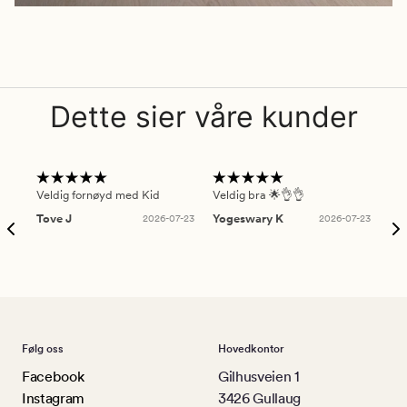
Dette sier våre kunder
Veldig fornøyd med Kid
Veldig bra 🌟👌👌
Gre
Tove J
2026-07-23
Yogeswary K
2026-07-23
An
Følg oss
Hovedkontor
Facebook
Gilhusveien 1
Instagram
3426 Gullaug