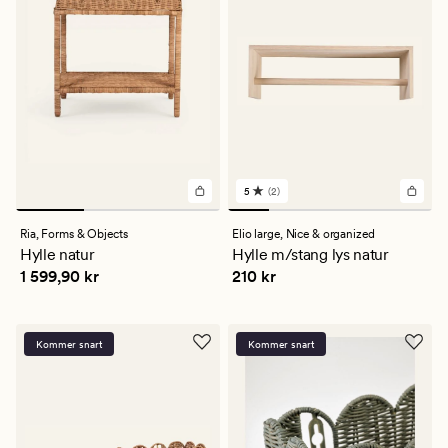
5
(2)
2
anmeldelser
med
Ria,
Forms & Objects
Elio large,
Nice & organized
en
Hylle natur
Hylle m/stang lys natur
gjennomsnittlig
Pris
1 599,90 kr
Pris
210 kr
1 599,90 kr
210 kr
vurdering
på
5
Kommer snart
Kommer snart