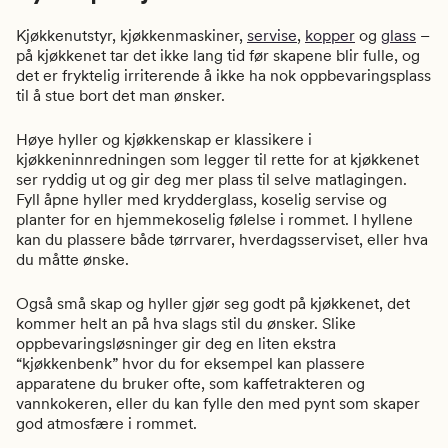
Kjøkkenutstyr, kjøkkenmaskiner,
servise
,
kopper
og
glass
–
på kjøkkenet tar det ikke lang tid før skapene blir fulle, og
det er fryktelig irriterende å ikke ha nok oppbevaringsplass
til å stue bort det man ønsker.
Høye hyller og kjøkkenskap er klassikere i
kjøkkeninnredningen som legger til rette for at kjøkkenet
ser ryddig ut og gir deg mer plass til selve matlagingen.
Fyll åpne hyller med krydderglass, koselig servise og
planter for en hjemmekoselig følelse i rommet. I hyllene
kan du plassere både tørrvarer, hverdagsserviset, eller hva
du måtte ønske.
Også små skap og hyller gjør seg godt på kjøkkenet, det
kommer helt an på hva slags stil du ønsker. Slike
oppbevaringsløsninger gir deg en liten ekstra
“kjøkkenbenk” hvor du for eksempel kan plassere
apparatene du bruker ofte, som kaffetrakteren og
vannkokeren, eller du kan fylle den med pynt som skaper
god atmosfære i rommet.