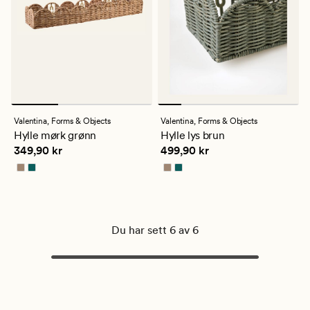
Valentina,
Forms & Objects
Valentina,
Forms & Objects
Hylle mørk grønn
Hylle lys brun
Pris
349,90 kr
Pris
499,90 kr
349,90 kr
499,90 kr
Du har sett 6 av 6