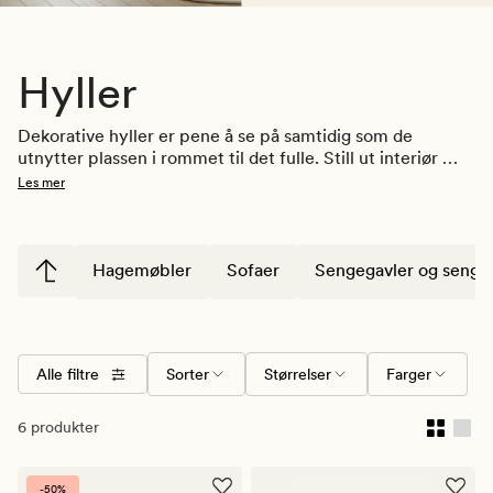
Hyller
Dekorative hyller er pene å se på samtidig som de 
utnytter plassen i rommet til det fulle. Still ut interiør 
eller kunst for å gi rommet et stilfullt preg, eller 
Les mer
oppbevar bøker, servise, håndklær eller 
kjøkkenredskaper du ønsker å skjule. Høye skap gjør seg 
spesielt godt på kjøkken og bad, men er også fine 
oppbevaringsskap for andre rom. Se vårt utvalg her og få 
Hagemøbler
Sofaer
Sengegavler og senge
orden på hjemmet!
Alle filtre
Sorter
Størrelser
Farger
6 produkter
-50%