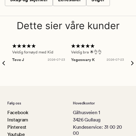
Dette sier våre kunder
Veldig fornøyd med Kid
Veldig bra 🌟👌👌
Gre
Tove J
2026-07-23
Yogeswary K
2026-07-23
An
Følg oss
Hovedkontor
Facebook
Gilhusveien 1
Instagram
3426 Gullaug
Pinterest
Kundeservice: 31 00 20
00
Youtube