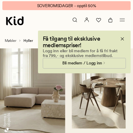
Hyllesystem
Animert
SOVEROMSDAGER - opptil 50%
til
banner.
alle
Klikk
rom
ESCAPE
for
Få tilgang til eksklusive
å
Møbler
Hyller
medlemspriser!
pause.
Logg inn eller bli medlem for å få fri frakt
fra 799,- og eksklusive medlemstilbud.
Bli medlem / Logg inn