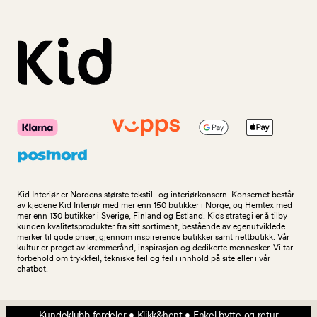
Kid Interiør er Nordens største tekstil- og interiørkonsern. Konsernet består
av kjedene Kid Interiør med mer enn 150 butikker i Norge, og Hemtex med
mer enn 130 butikker i Sverige, Finland og Estland. Kids strategi er å tilby
kunden kvalitetsprodukter fra sitt sortiment, bestående av egenutviklede
merker til gode priser, gjennom inspirerende butikker samt nettbutikk. Vår
kultur er preget av kremmerånd, inspirasjon og dedikerte mennesker. Vi tar
forbehold om trykkfeil, tekniske feil og feil i innhold på site eller i vår
chatbot.
Kundeklubb fordeler • Klikk&hent • Enkel bytte og retur