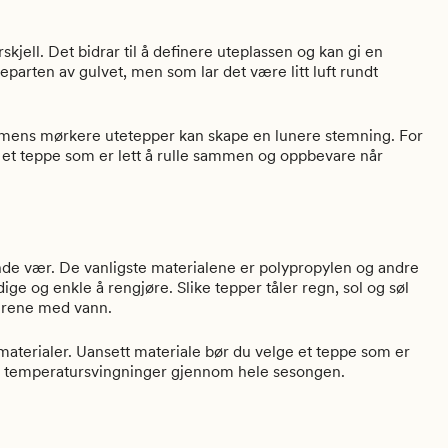
skjell. Det bidrar til å definere uteplassen og kan gi en
arten av gulvet, men som lar det være litt luft rundt
k, mens mørkere utetepper kan skape en lunere stemning. For
 et teppe som er lett å rulle sammen og oppbevare når
tende vær. De vanligste materialene er polypropylen og andre
ge og enkle å rengjøre. Slike tepper tåler regn, sol og søl
s rene med vann.
materialer. Uansett materiale bør du velge et teppe som er
t og temperatursvingninger gjennom hele sesongen.