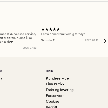
 med Kid. no. God service,
Lett å finne frem! Veldig fornøyd
Pas
elt til døren. Kunne ikke
Winnie E
2026-07-18
Ah
sen takk❤️
2026-07-22
er
Hjelp
ng
Kundeservice
Finn butikk
Frakt og levering
Personvern
Cookies
Bedrift