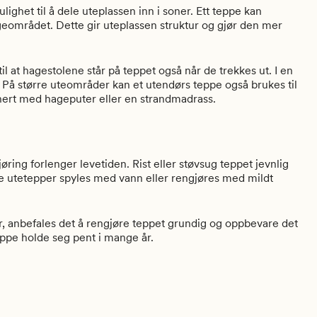
lighet til å dele uteplassen inn i soner. Ett teppe kan
eområdet. Dette gir uteplassen struktur og gjør den mer
l at hagestolene står på teppet også når de trekkes ut. I en
 På større uteområder kan et utendørs teppe også brukes til
nert med hageputer eller en strandmadrass.
ring forlenger levetiden. Rist eller støvsug teppet jevnlig
te utetepper spyles med vann eller rengjøres med mildt
er, anbefales det å rengjøre teppet grundig og oppbevare det
teppe holde seg pent i mange år.