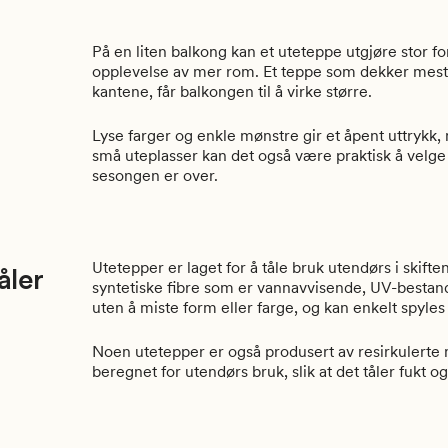
På en liten balkong kan et uteteppe utgjøre stor for
opplevelse av mer rom. Et teppe som dekker mestep
kantene, får balkongen til å virke større.
Lyse farger og enkle mønstre gir et åpent uttryk
små uteplasser kan det også være praktisk å velge
sesongen er over.
Utetepper er laget for å tåle bruk utendørs i skif
åler
syntetiske fibre som er vannavvisende, UV-bestandi
uten å miste form eller farge, og kan enkelt spyle
Noen utetepper er også produsert av resirkulerte 
beregnet for utendørs bruk, slik at det tåler fuk