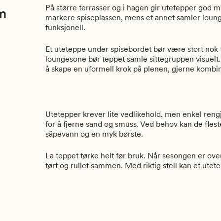
På større terrasser og i hagen gir utetepper god mu
m
markere spiseplassen, mens et annet samler loung
funksjonell.
Et uteteppe under spisebordet bør være stort nok ti
loungesone bør teppet samle sittegruppen visuelt.
å skape en uformell krok på plenen, gjerne kombi
Utetepper krever lite vedlikehold, men enkel rengjø
for å fjerne sand og smuss. Ved behov kan de fles
såpevann og en myk børste.
La teppet tørke helt før bruk. Når sesongen er ov
tørt og rullet sammen. Med riktig stell kan et ute