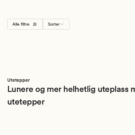
Velg
Alle filtre
Sorter
Størrelser
Farger
sorteringsrekkefølge
Utetepper
Lunere og mer helhetlig uteplass
utetepper