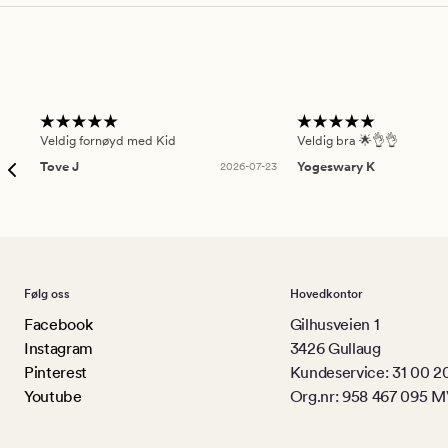
Veldig fornøyd med Kid
Veldig bra 🌟👌👌
Tove J
2026-07-23
Yogeswary K
Følg oss
Hovedkontor
Facebook
Gilhusveien 1
Instagram
3426 Gullaug
Pinterest
Kundeservice: 31 00 2
Youtube
Org.nr: 958 467 095 