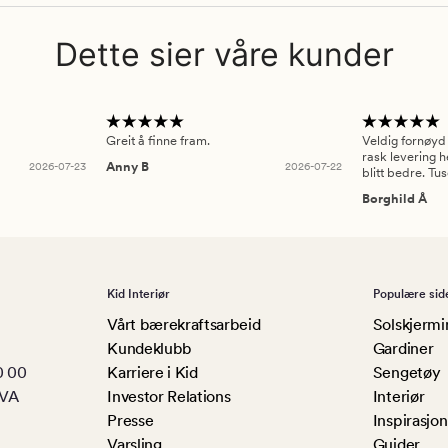
Dette sier våre kunder
Greit å finne fram.
Veldig fornøyd
rask levering h
2026-07-23
Anny B
2026-07-22
blitt bedre. Tu
Borghild Å
Kid Interiør
Populære sid
Vårt bærekraftsarbeid
Solskjermi
Kundeklubb
Gardiner
0 00
Karriere i Kid
Sengetøy
MVA
Investor Relations
Interiør
Presse
Inspirasjon
Varsling
Guider