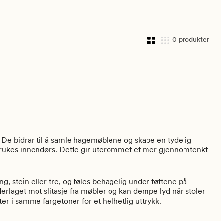
samtidig som de er enkle å rengjøre. Her finner du 
utetepper i ulike størrelser, farger og mønstre som passer 
både uteplassen og stilen din.
0 produkter
. De bidrar til å samle hagemøblene og skape en tydelig
rukes innendørs. Dette gir uterommet et mer gjennomtenkt
, stein eller tre, og føles behagelig under føttene på
erlaget mot slitasje fra møbler og kan dempe lyd når stoler
r i samme fargetoner for et helhetlig uttrykk.