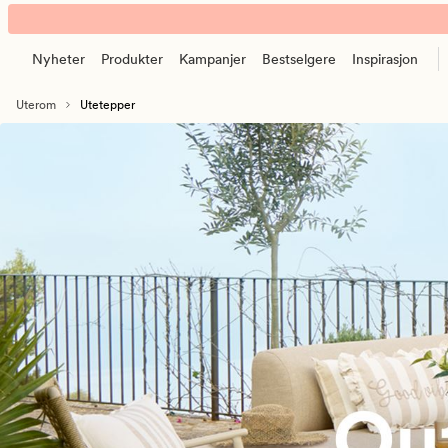
Utetepper
Animert
–
banner.
utendørstepper
Nyheter
Produkter
Kampanjer
Bestselgere
Inspirasjon
Klikk
til
ESCAPE
uteplass,
Uterom
Utetepper
for
balkong
å
og
pause.
terrasse