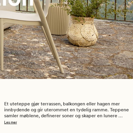
Et uteteppe gjør terrassen, balkongen eller hagen mer 
innbydende og gir uterommet en tydelig ramme. Teppene 
samler møblene, definerer soner og skaper en lunere 
følelse – som en stue under åpen himmel. Utetepper er 
Les mer
laget for utendørs bruk og tåler vær, sol og daglig bruk, 