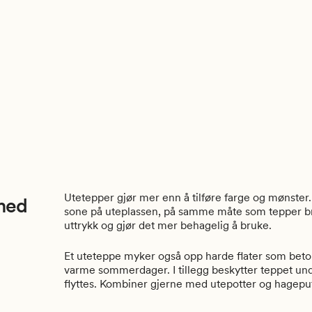
Utetepper gjør mer enn å tilføre farge og mønster
 med
sone på uteplassen, på samme måte som tepper b
uttrykk og gjør det mer behagelig å bruke.
Et uteteppe myker også opp harde flater som betong
varme sommerdager. I tillegg beskytter teppet und
flyttes. Kombiner gjerne med utepotter og hagepute