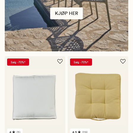
KJØP HER
Salg -70%*
Salg -70%*
4
(5)
4.5
(29)