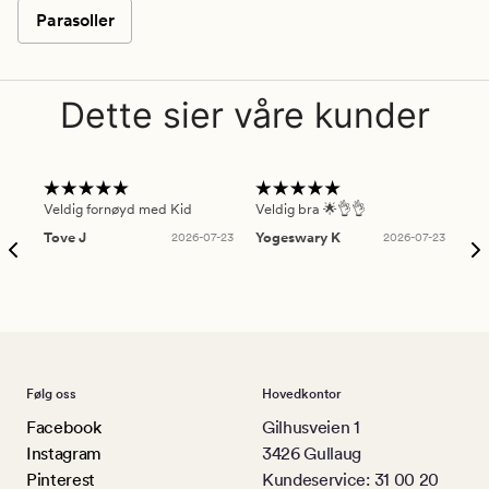
Parasoller
Dette sier våre kunder
Veldig fornøyd med Kid
Veldig bra 🌟👌👌
Gre
Tove J
2026-07-23
Yogeswary K
2026-07-23
An
Følg oss
Hovedkontor
Facebook
Gilhusveien 1
Instagram
3426 Gullaug
Pinterest
Kundeservice: 31 00 20