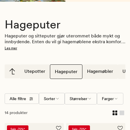
Hageputer
Hageputer og sitteputer gjør uterommet både mykt og 
innbydende. Enten du vil gi hagemøblene ekstra komfort 
med uteputer, eller skape en hyggelig sitteplass på 
Les mer
trappen, i hagen eller på balkongen, finner du sitteputer 
til utendørs bruk som passer ulike behov hos oss.
Utepotter
Hagemøbler
Ute
Hageputer
Alle filtre
Sorter
Størrelser
Farger
14 produkter
Salg -70%*
Salg -70%*