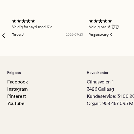
Veldig fornøyd med Kid
Veldig bra 🌟👌👌
Tove J
2026-07-23
Yogeswary K
Følg oss
Hovedkontor
Facebook
Gilhusveien 1
Instagram
3426 Gullaug
Pinterest
Kundeservice: 31 00 2
Youtube
Org.nr: 958 467 095 