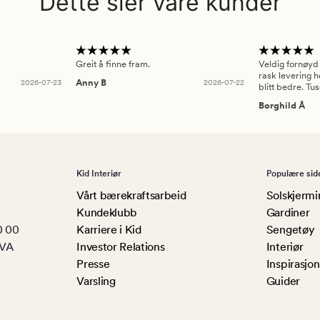
Dette sier våre kunder
Greit å finne fram.
Veldig fornøyd
rask levering h
2026-07-23
Anny B
2026-07-22
blitt bedre. Tu
Borghild Å
Kid Interiør
Populære sid
Vårt bærekraftsarbeid
Solskjermi
Kundeklubb
Gardiner
0 00
Karriere i Kid
Sengetøy
MVA
Investor Relations
Interiør
Presse
Inspirasjon
Varsling
Guider