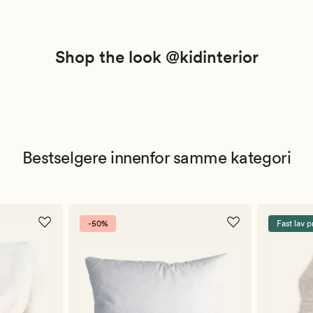
Shop the look @kidinterior
Bestselgere innenfor samme kategori
-50%
Fast lav p