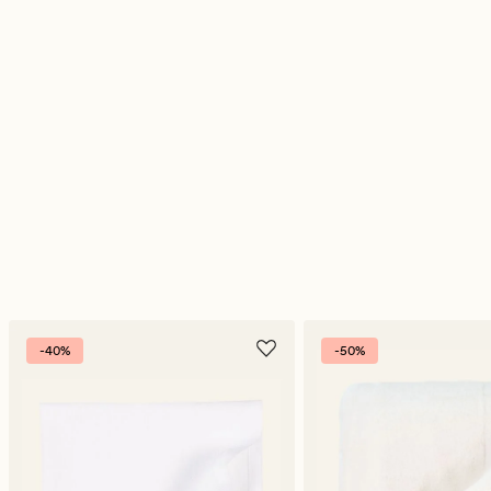
-40%
-50%