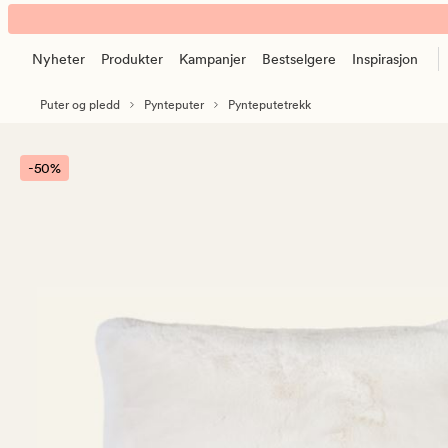
Frida
Animert
pynteputetrekk
banner.
offwhite
Nyheter
Produkter
Kampanjer
Bestselgere
Inspirasjon
Klikk
ESCAPE
Puter og pledd
Pynteputer
Pynteputetrekk
for
å
pause.
-50%