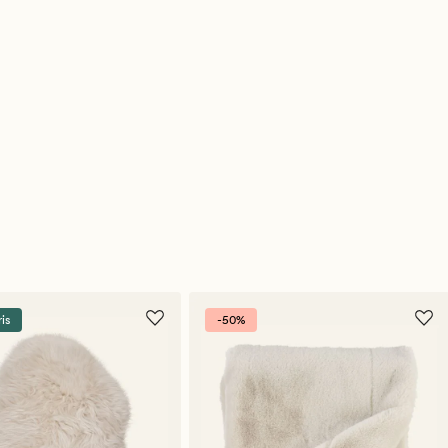
ris
-50%