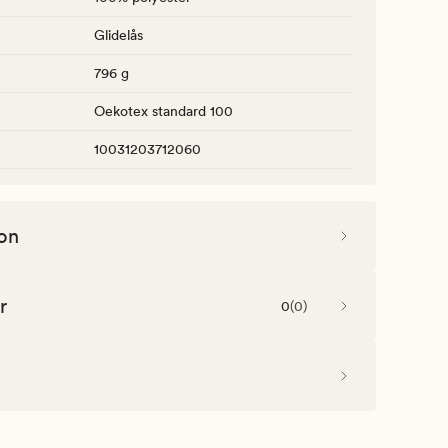
Glidelås
796 g
Oekotex standard 100
10031203712060
on
r
0
(
0
)