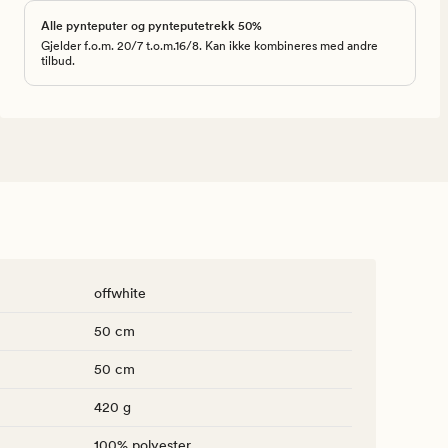
Alle pynteputer og pynteputetrekk 50%
Gjelder f.o.m. 20/7 t.o.m.16/8. Kan ikke kombineres med andre
tilbud.
offwhite
50 cm
50 cm
420 g
100% polyester