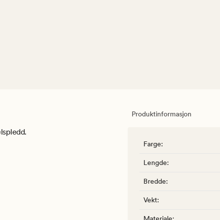
Produktinformasjon
lspledd.
Farge
:
Lengde
:
Bredde
:
Vekt
:
Materiale
: