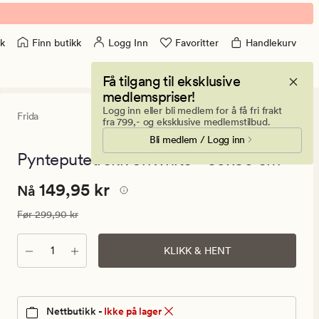
Finn butikk
Logg Inn
Favoritter
Handlekurv
k
Få tilgang til eksklusive
medlemspriser!
Logg inn eller bli medlem for å få fri frakt
Frida
0
(0)
0
fra 799,- og eksklusive medlemstilbud.
anmeldels
Bli medlem / Logg inn
med
en
Pynteputetrekk offwhite - 50x50 cm
gjennomsni
vurdering
Nåværende
Nåværende pris
149,95 kr
149,95 kr
på
Nå
0
pris
Vanlig pris
299,90 kr
Før
299,90 kr
149,95
kr.
Antall
KLIKK & HENT
Vanlig
pris
299,90
kr
Nettbutikk -
Ikke på lager