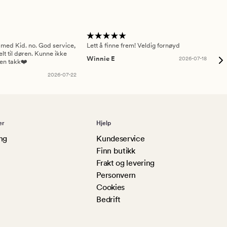
 med Kid. no. God service,
Lett å finne frem! Veldig fornøyd
Pas
elt til døren. Kunne ikke
Winnie E
2026-07-18
Ah
sen takk❤️
2026-07-22
er
Hjelp
ng
Kundeservice
Finn butikk
Frakt og levering
Personvern
Cookies
Bedrift