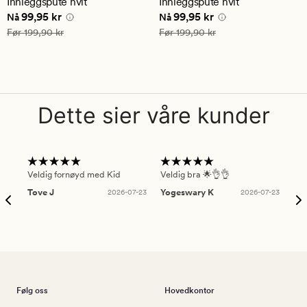
Innleggspute hvit
Innleggspute hvit
gjennomsnittlig
gjennomsnittlig
Nåværende pris
99,95 kr
Nåværende pris
99,95 kr
99,95 kr
99,95 kr
vurdering
vurdering
Nå
Nå
på
på
Vanlig pris
199,90 kr
Vanlig pris
199,90 kr
Før
199,90 kr
Før
199,90 kr
4.5
4.5
Dette sier våre kunder
Veldig fornøyd med Kid
Veldig bra 🌟👌👌
Gre
Tove J
2026-07-23
Yogeswary K
2026-07-23
An
Følg oss
Hovedkontor