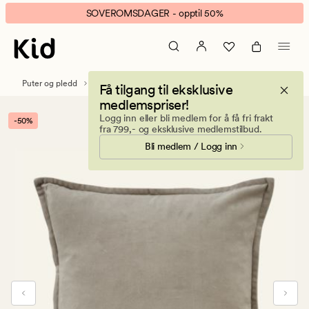
Andrea
Animert
SOVEROMSDAGER - opptil 50%
velour
banner.
pynteputetrekk
Klikk
lys
ESCAPE
beige
for
Puter og pledd
Pynteputer
Pynteputetrekk
Få tilgang til eksklusive
å
medlemspriser!
pause.
Logg inn eller bli medlem for å få fri frakt
-50%
fra 799,- og eksklusive medlemstilbud.
Bli medlem / Logg inn