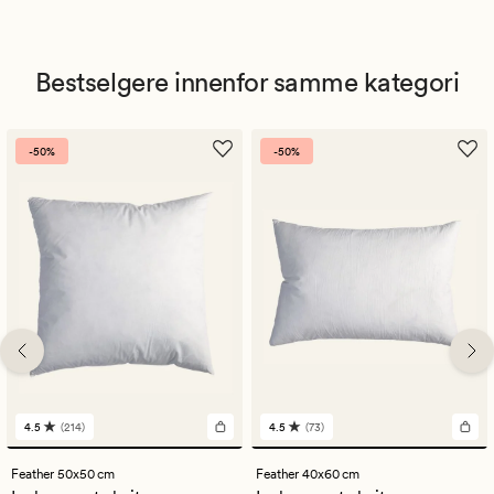
Bestselgere innenfor samme kategori
-50%
-50%
4.5
(214)
4.5
(73)
214
73
anmeldelser
anmeldelser
med
med
Feather 50x50 cm
Feather 40x60 cm
en
en