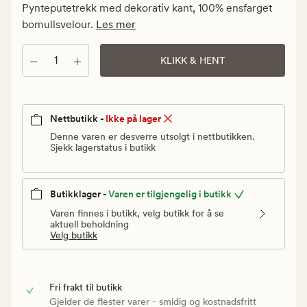
kr.
Pynteputetrekk med dekorativ kant, 100% ensfarget
Vanlig
bomullsvelour.
Les mer
pris
299,90
Antall
KLIKK & HENT
kr
Nettbutikk -
Ikke på lager
Denne varen er desverre utsolgt i nettbutikken.
Sjekk lagerstatus i butikk
Butikklager -
Varen er tilgjengelig i butikk
Varen finnes i butikk, velg butikk for å se
aktuell beholdning
Velg butikk
Fri frakt til butikk
Gjelder de flester varer - smidig og kostnadsfritt