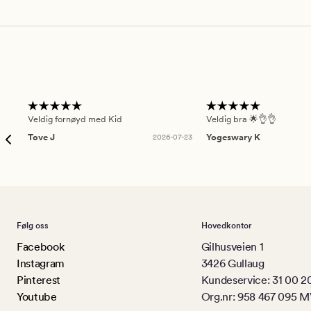
Veldig fornøyd med Kid
Veldig bra 🌟👌👌
Tove J
2026-07-23
Yogeswary K
Følg oss
Hovedkontor
Facebook
Gilhusveien 1
Instagram
3426 Gullaug
Pinterest
Kundeservice: 31 00 2
Youtube
Org.nr: 958 467 095 