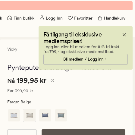
Finn butikk
Logg Inn
Favoritter
Handlekurv
k
Få tilgang til eksklusive
medlemspriser!
Logg inn eller bli medlem for å få fri frakt
Vicky
4.5
(20)
20
fra 799,- og eksklusive medlemstilbud.
anmeldelser
Bli medlem / Logg inn
med
en
Pynteputetrekk beige - 40x60 cm
gjennomsnitt
vurdering
Nåværende
Nåværende pris
199,95 kr
199,95 kr
på
Nå
4.5
pris
Vanlig pris
399,90 kr
Før
399,90 kr
199,95
kr.
Farge
:
Beige
Vanlig
pris
399,90
kr