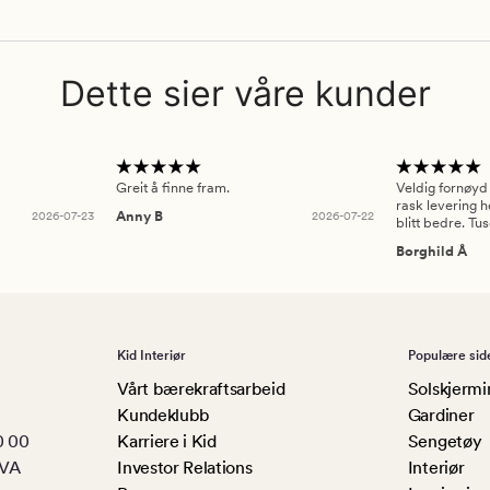
Dette sier våre kunder
Greit å finne fram.
Veldig fornøyd
rask levering h
2026-07-23
Anny B
2026-07-22
blitt bedre. Tu
Borghild Å
Kid Interiør
Populære sid
Vårt bærekraftsarbeid
Solskjermi
Kundeklubb
Gardiner
0 00
Karriere i Kid
Sengetøy
MVA
Investor Relations
Interiør