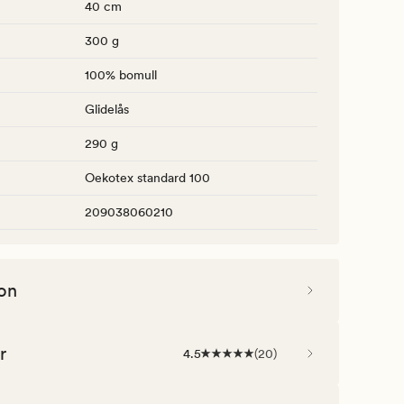
40 cm
300 g
100% bomull
Glidelås
290 g
Oekotex standard 100
209038060210
on
r
4.5
(
20
)