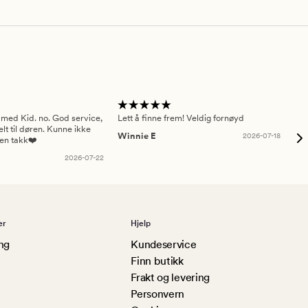
 med Kid. no. God service,
Lett å finne frem! Veldig fornøyd
Pas
elt til døren. Kunne ikke
Winnie E
2026-07-18
Ah
sen takk❤️
2026-07-22
er
Hjelp
ng
Kundeservice
Finn butikk
Frakt og levering
Personvern