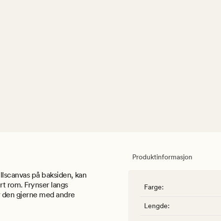
Produktinformasjon
llscanvas på baksiden, kan
rt rom. Frynser langs
Farge
:
r den gjerne med andre
Lengde
: