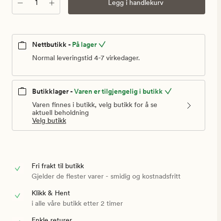
Antall
Legg i handlekurv
Nettbutikk -
På lager
Normal leveringstid 4-7 virkedager.
Butikklager -
Varen er tilgjengelig i butikk
Varen finnes i butikk, velg butikk for å se
aktuell beholdning
Velg butikk
Fri frakt til butikk
Gjelder de flester varer - smidig og kostnadsfritt
Klikk & Hent
i alle våre butikk etter 2 timer
Enkle returer