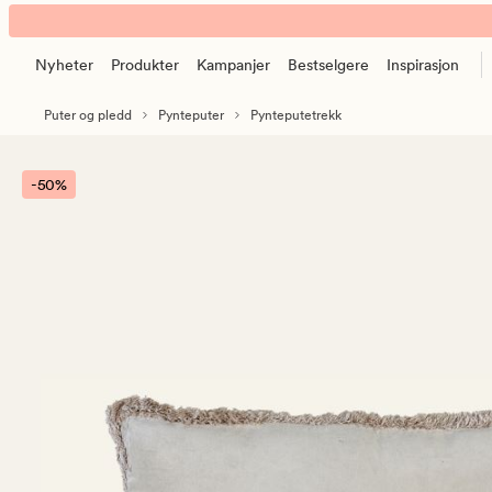
Vicky
Animert
pynteputetrekk
banner.
beige
Nyheter
Produkter
Kampanjer
Bestselgere
Inspirasjon
Klikk
ESCAPE
Puter og pledd
Pynteputer
Pynteputetrekk
for
å
pause.
-50%