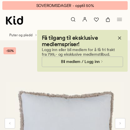
Vicky
Animert
SOVEROMSDAGER - opptil 50%
pynteputetrekk
banner.
hvit
Klikk
ESCAPE
for
Puter og pledd
Pynteputer
Pynteputetrekk
Få tilgang til eksklusive
å
medlemspriser!
pause.
Logg inn eller bli medlem for å få fri frakt
-50%
fra 799,- og eksklusive medlemstilbud.
Bli medlem / Logg inn