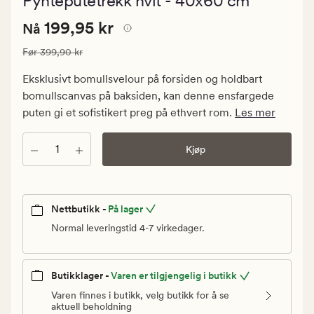
Pynteputetrekk hvit - 40x60 cm
med
en
Nåværende
Nåværende pris
199,95 kr
gjennomsnitt
199,95 kr
Nå
vurdering
pris
på
Vanlig pris
399,90 kr
Før
399,90 kr
199,95
4.5
kr.
Eksklusivt bomullsvelour på forsiden og holdbart
Vanlig
bomullscanvas på baksiden, kan denne ensfargede
pris
puten gi et sofistikert preg på ethvert rom.
Les mer
399,90
kr
Antall
Kjøp
Nettbutikk -
På lager
Normal leveringstid 4-7 virkedager.
Butikklager -
Varen er tilgjengelig i butikk
Varen finnes i butikk, velg butikk for å se
aktuell beholdning