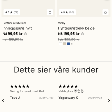
4.5
(73)
4.5
(20)
73
20
anmeldelser
anmeldelser
med
med
Feather 40x60 cm
Vicky
en
en
Innleggspute hvit
Pynteputetrekk beige
gjennomsnittlig
gjennomsnittlig
Nåværende pris
99,95 kr
Nåværende pris
199,95 kr
99,95 kr
199,95 kr
vurdering
vurdering
Nå
Nå
på
på
Vanlig pris
199,90 kr
Vanlig pris
399,90 kr
Før
199,90 kr
Før
399,90 kr
4.5
4.5
+
1
Tilgjengelig i flere farger
Dette sier våre kunder
Veldig fornøyd med Kid
Veldig bra 🌟👌👌
Gre
Tove J
2026-07-23
Yogeswary K
2026-07-23
An