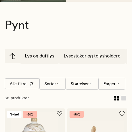
Pynt
Lys og duftlys
Lysestaker og telysholdere
Alle filtre
Sorter
Størrelser
Farger
35 produkter
Nyhet
-50%
-50%