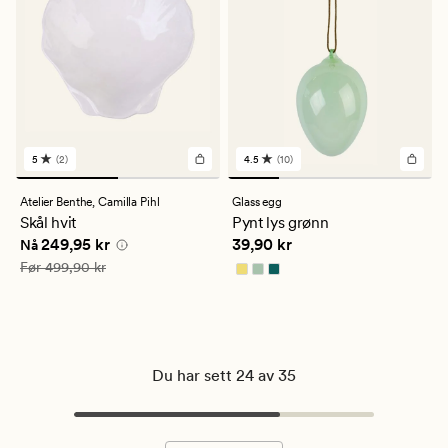
5
(2)
4.5
(10)
2
10
anmeldelser
anmeldelser
med
med
Atelier Benthe,
Camilla Pihl
Glass egg
en
en
Skål hvit
Pynt lys grønn
gjennomsnittlig
gjennomsnittlig
Nåværende pris
249,95 kr
Pris
39,90 kr
249,95 kr
39,90 kr
vurdering
vurdering
Nå
på
på
Vanlig pris
499,90 kr
Før
499,90 kr
5
4.5
Du har sett 24 av 35