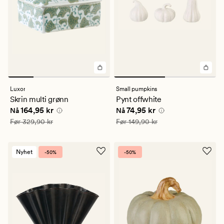
Luxor
Small pumpkins
Skrin multi grønn
Pynt offwhite
Nåværende pris
164,95 kr
Nåværende pris
74,95 kr
164,95 kr
74,95 kr
Nå
Nå
Vanlig pris
329,90 kr
Vanlig pris
149,90 kr
Før
329,90 kr
Før
149,90 kr
Nyhet
-50%
-50%