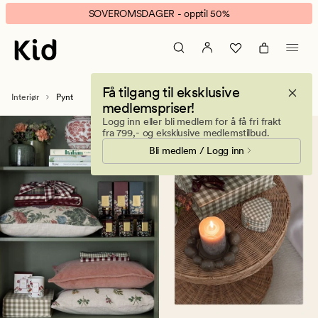
Pynt
Animert
SOVEROMSDAGER - opptil 50%
til
banner.
hjemmet
Klikk
–
ESCAPE
dekor
for
Få tilgang til eksklusive
til
å
Interiør
Pynt
medlemspriser!
stue,
pause.
Logg inn eller bli medlem for å få fri frakt
soverom
fra 799,- og eksklusive medlemstilbud.
og
Bli medlem / Logg inn
bord