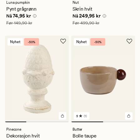
med
Luna pumpkin
Nut
en
Pynt grågrønn
Skrin hvit
gjennomsnittlig
Nåværende pris
74,95 kr
Nåværende pris
249,95 kr
74,95 kr
249,95 kr
vurdering
Nå
Nå
på
Vanlig pris
149,90 kr
Vanlig pris
499,90 kr
Før
149,90 kr
Før
499,90 kr
5
Nyhet
Nyhet
-50%
-50%
5
(1)
1
anmeldelser
med
Pinecone
Butter
en
Dekorasjon hvit
Bolle taupe
gjennomsnittlig