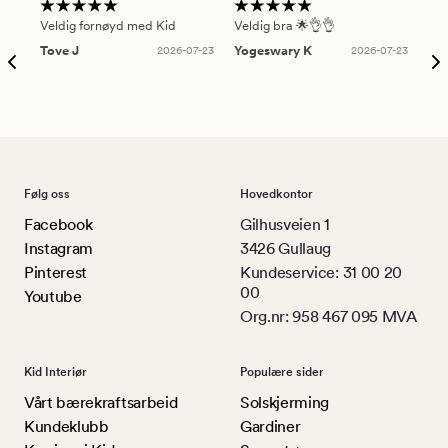
Veldig fornøyd med Kid
Veldig bra 🌟👌👌
Gre
Tove J
2026-07-23
Yogeswary K
2026-07-23
An
Følg oss
Hovedkontor
Facebook
Gilhusveien 1
Instagram
3426 Gullaug
Pinterest
Kundeservice: 31 00 20
00
Youtube
Org.nr: 958 467 095 MVA
Kid Interiør
Populære sider
Vårt bærekraftsarbeid
Solskjerming
Kundeklubb
Gardiner