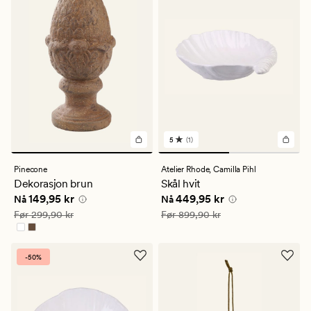
5
(1)
1
anmeldelser
med
Pinecone
Atelier Rhode,
Camilla Pihl
en
Dekorasjon brun
Skål hvit
gjennomsnittlig
Nåværende pris
149,95 kr
Nåværende pris
449,95 kr
149,95 kr
449,95 kr
vurdering
Nå
Nå
på
Vanlig pris
299,90 kr
Vanlig pris
899,90 kr
Før
299,90 kr
Før
899,90 kr
5
-50%