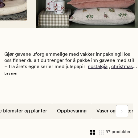
Gjør gavene uforglemmelige med vakker innpakning!Hos 
oss finner du alt du trenger for å pakke inn gavene med stil 
– fra årets egne serier med julepapir  
nostalgia
 , 
christmas 
feel
 og 
nutcraker 
 til gaveesker, tags og gaveposer. Med 
Les mer
riktig innpakning blir selv den enkleste gaven noe helt 
spesielt. Utforsk vårt brede utvalg og skap den wow-
faktoren som gjør mottakeren ekstra glad. Perfekt for både 
private gaver og profesjonell gaveinnpakning året rundt! 
Medlemstilbud: 3 for 2 på gavepapir og innpakning!
e blomster og planter
Oppbevaring
Vaser og krukker
Husk å logge inn før du handler for å aktiviserer dine tilbud.
97 produkter