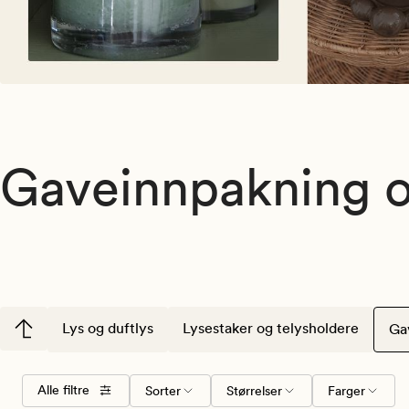
Gaveinnpakning o
Lys og duftlys
Lysestaker og telysholdere
Ga
Velg
Størrelser
Farger
Alle filtre
Sorter
Størrelser
Farger
sorteringsrekkefølge