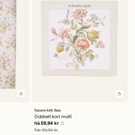
Sezane 6stk 3ass
Dobbelt kort multi
Nåværende pris
59,94 kr
59,94 kr
Nå
Vanlig pris
99,90 kr
Før
99,90 kr