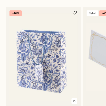
-40%
Nyhet
-4