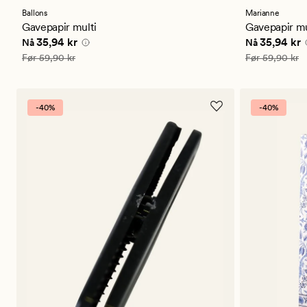
Ballons
Marianne
Gavepapir multi
Gavepapir mu
Nåværende pris
35,94 kr
Nåværende 
35,94 kr
35,94 kr
Nå
Nå
Vanlig pris
59,90 kr
Vanlig pris
59,
Før
59,90 kr
Før
59,90 kr
-40%
-40%