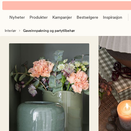
Gaveinnpakning
Animert
|
banner.
Gaveposer,
Nyheter
Produkter
Kampanjer
Bestselgere
Inspirasjon
Klikk
gavepapir,
ESCAPE
m.m
Interiør
Gaveinnpakning og partytilbehør
for
å
pause.