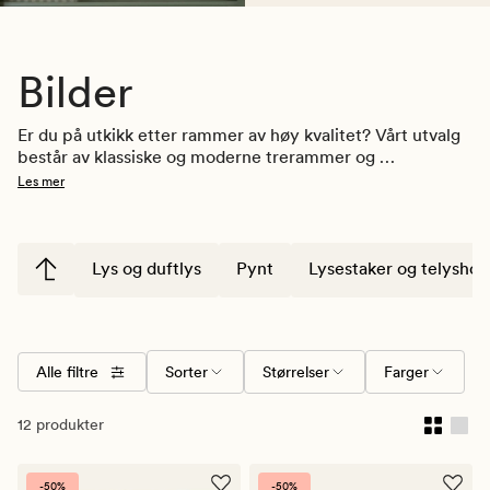
Bilder
Er du på utkikk etter rammer av høy kvalitet? Vårt utvalg 
består av klassiske og moderne trerammer og 
aluminiumrammer i en rekke ulike størrelser. Fremhev 
Les mer
bildene av dine beste minner som gjør deg glad.
Lys og duftlys
Pynt
Lysestaker og telyshol
Alle filtre
Sorter
Størrelser
Farger
12 produkter
-50%
-50%