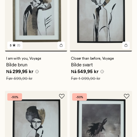
5
(1)
1
anmeldelser
med
I am with you,
Voyage
Closer than before,
Voyage
en
Bilde brun
Bilde svart
gjennomsnittlig
Nåværende pris
299,95 kr
Nåværende pris
549,95 kr
299,95 kr
549,95 kr
vurdering
Nå
Nå
på
Vanlig pris
599,90 kr
Vanlig pris
1 099,90 kr
Før
599,90 kr
Før
1 099,90 kr
5
-50%
-50%