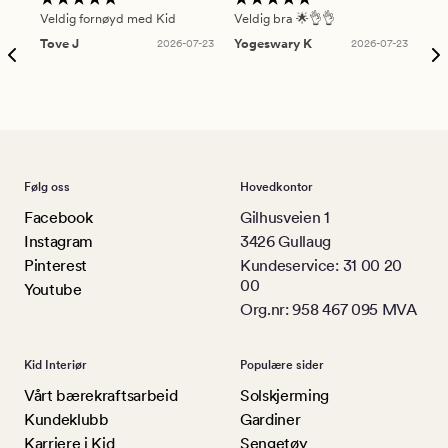
Veldig fornøyd med Kid
Veldig bra 🌟👌👌
Gre
Tove J
2026-07-23
Yogeswary K
2026-07-23
An
Følg oss
Hovedkontor
Facebook
Gilhusveien 1
Instagram
3426 Gullaug
Pinterest
Kundeservice: 31 00 20
00
Youtube
Org.nr: 958 467 095 MVA
Kid Interiør
Populære sider
Vårt bærekraftsarbeid
Solskjerming
Kundeklubb
Gardiner
Karriere i Kid
Sengetøy