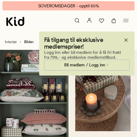
Rammer
Animert
SOVEROMSDAGER - opptil 50%
|
banner.
Se
Klikk
utvalget
ESCAPE
her
for
Få tilgang til eksklusive
å
Interiør
Bilder
medlemspriser!
pause.
Logg inn eller bli medlem for å få fri frakt
fra 799,- og eksklusive medlemstilbud.
Bli medlem / Logg inn