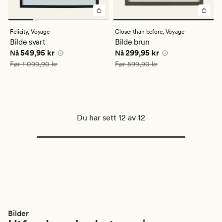
Felicity,
Voyage
Closer than before,
Voyage
Bilde svart
Bilde brun
Nåværende pris
549,95 kr
Nåværende pris
299,95 kr
549,95 kr
299,95 kr
Nå
Nå
Vanlig pris
1 099,90 kr
Vanlig pris
599,90 kr
Før
1 099,90 kr
Før
599,90 kr
Du har sett 12 av 12
Bilder