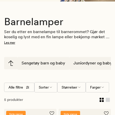
Barnelamper
Ser du etter en barnelampe til barnerommet? Gjør det 
koselig og lyst med en fin lampe eller bekjemp mørket 
og monstrene under senga med en søt nattlampe. Vi har 
Les mer
lamper som passer både til jenter og gutter. Finn din 
favoritt her!
Sengetøy barn og baby
Juniordyner og babyd
Alle filtre
Sorter
Størrelser
Farger
5 produkter
Siste sjanse
Siste sjanse