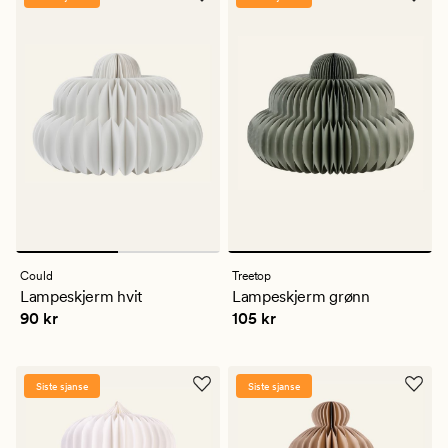
Could
Treetop
Lampeskjerm hvit
Lampeskjerm grønn
Pris
90 kr
Pris
105 kr
90 kr
105 kr
Siste sjanse
Siste sjanse