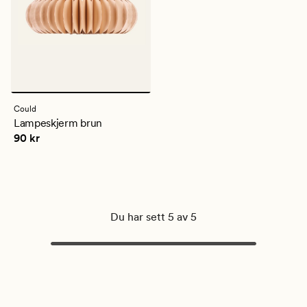
Could
Lampeskjerm brun
Pris
90 kr
90 kr
Du har sett 5 av 5