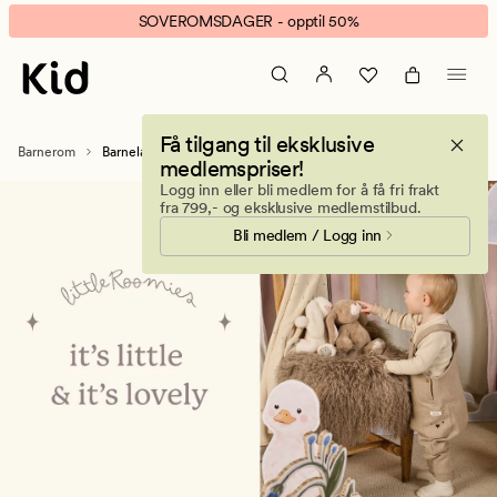
Barnelamper
Animert
SOVEROMSDAGER - opptil 50%
–
banner.
Lampe
Klikk
til
ESCAPE
barnerom
for
Få tilgang til eksklusive
å
Barnerom
Barnelamper
medlemspriser!
pause.
Logg inn eller bli medlem for å få fri frakt
fra 799,- og eksklusive medlemstilbud.
Bli medlem / Logg inn