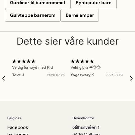
Gardiner til barnerommet
Pynteputer barn
Gulvteppe barnerom
Barnelamper
Dette sier våre kunder
Veldig fornøyd med Kid
Veldig bra 🌟👌👌
Gre
Tove J
2026-07-23
Yogeswary K
2026-07-23
An
Følg oss
Hovedkontor
Facebook
Gilhusveien 1
Instagram
3426 Gullaug