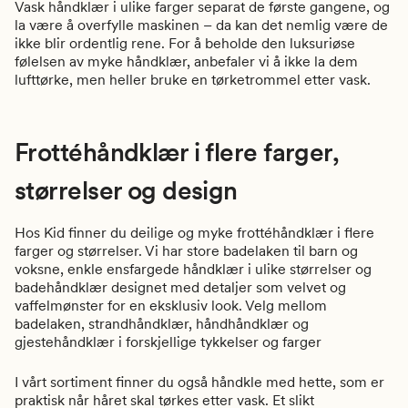
Vask håndklær i ulike farger separat de første gangene, og
la være å overfylle maskinen – da kan det nemlig være de
ikke blir ordentlig rene.
For å beholde den luksuriøse
følelsen av myke håndklær, anbefaler vi å ikke la dem
lufttørke, men heller bruke en tørketrommel etter vask.
Frottéhåndklær i flere farger,
størrelser og design
Hos Kid finner du deilige og myke frottéhåndklær i flere
farger og størrelser. Vi har store badelaken til barn og
voksne, enkle ensfargede håndklær i ulike størrelser og
badehåndklær designet med detaljer som velvet og
vaffelmønster for en eksklusiv look. Velg mellom
badelaken, strandhåndklær, håndhåndklær og
gjestehåndklær i forskjellige tykkelser og farger
I vårt sortiment finner du også håndkle med hette, som er
praktisk når håret skal tørkes etter vask. Et slikt