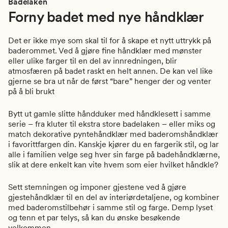
Badelaken
Forny badet med nye håndklær
Det er ikke mye som skal til for å skape et nytt uttrykk på
baderommet. Ved å gjøre fine håndklær med mønster
eller ulike farger til en del av innredningen, blir
atmosfæren på badet raskt en helt annen. De kan vel like
gjerne se bra ut når de først “bare” henger der og venter
på å bli brukt
Bytt ut gamle slitte håndduker med håndklesett i samme
serie – fra kluter til ekstra store badelaken – eller miks og
match dekorative pyntehåndklær med baderomshåndklær
i favorittfargen din. Kanskje kjører du en fargerik stil, og lar
alle i familien velge seg hver sin farge på badehåndklærne,
slik at dere enkelt kan vite hvem som eier hvilket håndkle?
Sett stemningen og imponer gjestene ved å gjøre
gjestehåndklær til en del av interiørdetaljene, og kombiner
med baderomstilbehør i samme stil og farge. Demp lyset
og tenn et par telys, så kan du ønske besøkende
velkommen.