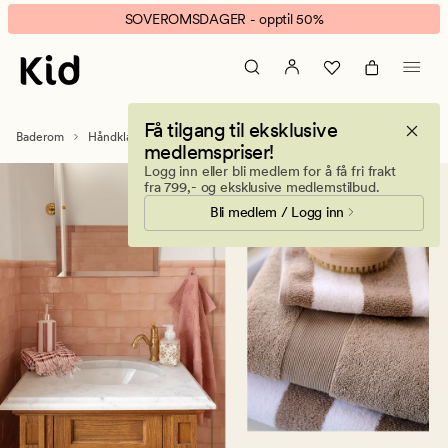
Håndklær
Animert
SOVEROMSDAGER - opptil 50%
–
banner.
Myke
Klikk
håndklær
ESCAPE
til
for
Få tilgang til eksklusive
barn
å
Baderom
Håndklær og kluter
Badelaken
medlemspriser!
og
pause.
Logg inn eller bli medlem for å få fri frakt
voksne
fra 799,- og eksklusive medlemstilbud.
Bli medlem / Logg inn