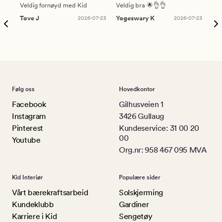
Veldig fornøyd med Kid
Veldig bra 🌟👌👌
Gre
Tove J
2026-07-23
Yogeswary K
2026-07-23
An
Følg oss
Hovedkontor
Facebook
Gilhusveien 1
Instagram
3426 Gullaug
Pinterest
Kundeservice: 31 00 20
00
Youtube
Org.nr: 958 467 095 MVA
Kid Interiør
Populære sider
Vårt bærekraftsarbeid
Solskjerming
Kundeklubb
Gardiner
Karriere i Kid
Sengetøy