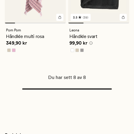
3.5
(39)
39
anmeldelser
med
Pom Pom
Leona
en
Håndkle multi rosa
Håndkle svart
gjennomsnittlig
Pris
349,90 kr
Pris
99,90 kr
349,90 kr
99,90 kr
vurdering
på
3.5
Du har sett 8 av 8