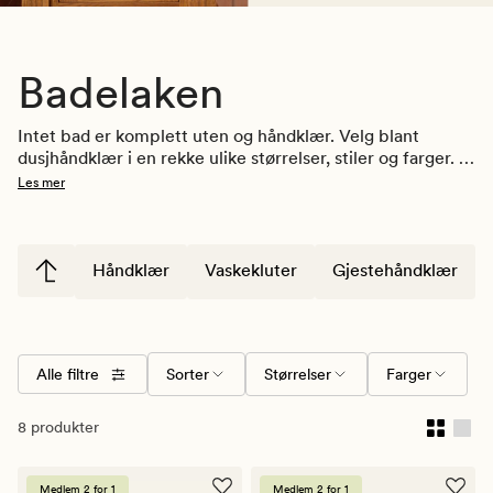
Badelaken
Intet bad er komplett uten og håndklær. Velg blant 
dusjhåndklær i en rekke ulike størrelser, stiler og farger. 
La håndklærne bli en interiørdetaljer i seg selv, og 
Les mer
kombiner med passende baderomsinteriør. Finn dine 
favoritter her! 
Håndklær
Vaskekluter
Gjestehåndklær
Alle filtre
Sorter
Størrelser
Farger
8 produkter
Medlem 2 for 1
Medlem 2 for 1