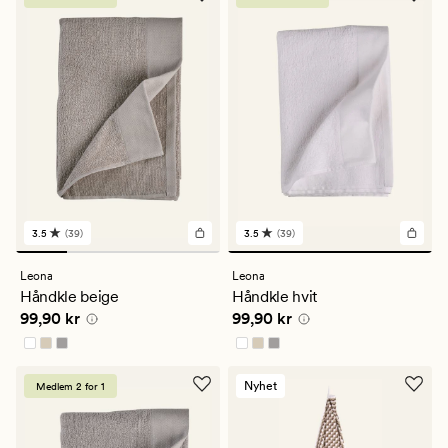
3.5
(39)
3.5
(39)
39
39
anmeldelser
anmeldelser
med
med
Leona
Leona
en
en
Håndkle beige
Håndkle hvit
gjennomsnittlig
gjennomsnittlig
Pris
99,90 kr
Pris
99,90 kr
99,90 kr
99,90 kr
vurdering
vurdering
på
på
3.5
3.5
Nyhet
Medlem 2 for 1