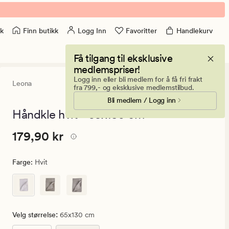
Finn butikk
Logg Inn
Favoritter
Handlekurv
k
Få tilgang til eksklusive
medlemspriser!
Logg inn eller bli medlem for å få fri frakt
Leona
3.5
(39)
39
fra 799,- og eksklusive medlemstilbud.
anmeldelser
Bli medlem / Logg inn
med
en
Håndkle hvit - 65x130 cm
gjennomsnitt
vurdering
Pris
Pris
179,90 kr
179,90 kr
på
3.5
179,90
kr.
Farge
:
Hvit
Vanlig
pris
179,90
kr
:
Velg størrelse
65x130 cm