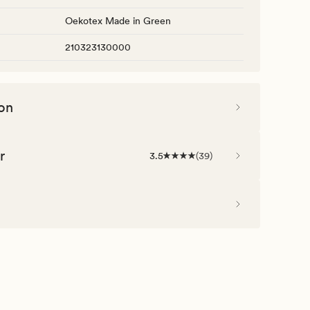
Oekotex Made in Green
210323130000
on
r
3.5
(
39
)