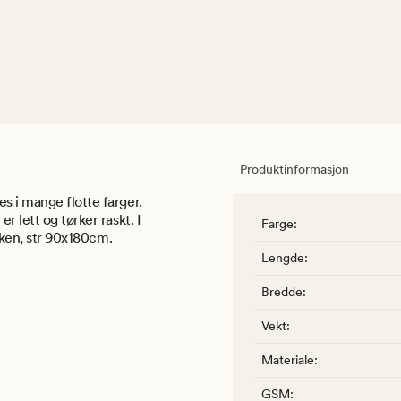
Produktinformasjon
s i mange flotte farger.
r lett og tørker raskt. I
Farge
:
laken, str 90x180cm.
Lengde
:
Bredde
:
Vekt
:
Materiale
:
GSM
: