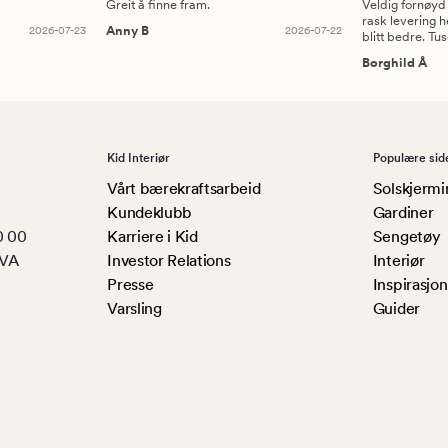
Greit å finne fram.
Veldig fornøyd
rask levering h
2026-07-23
Anny B
2026-07-22
blitt bedre. Tu
Borghild Å
Kid Interiør
Populære sid
Vårt bærekraftsarbeid
Solskjermi
Kundeklubb
Gardiner
0 00
Karriere i Kid
Sengetøy
MVA
Investor Relations
Interiør
Presse
Inspirasjon
Varsling
Guider