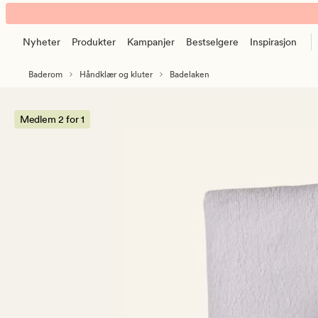
Leona
Animert
håndkle
banner.
hvit
Nyheter
Produkter
Kampanjer
Bestselgere
Inspirasjon
Klikk
ESCAPE
Baderom
Håndklær og kluter
Badelaken
for
å
pause.
Medlem 2 for 1