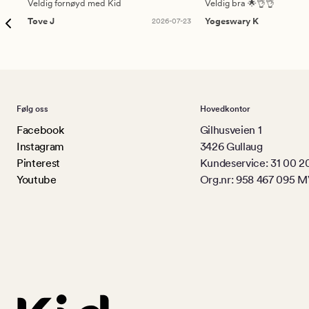
Veldig fornøyd med Kid
Veldig bra 🌟👌👌
Tove J
2026-07-23
Yogeswary K
Følg oss
Hovedkontor
Facebook
Gilhusveien 1
Instagram
3426 Gullaug
Pinterest
Kundeservice: 31 00 2
Youtube
Org.nr: 958 467 095 