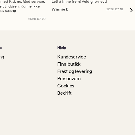
 med Kid. no. God service,
Lett å finne frem! Veldig fornøyd
Pas
elt til døren. Kunne ikke
Winnie E
2026-07-18
Ah
sen takk❤️
2026-07-22
er
Hjelp
ng
Kundeservice
Finn butikk
Frakt og levering
Personvern
Cookies
Bedrift