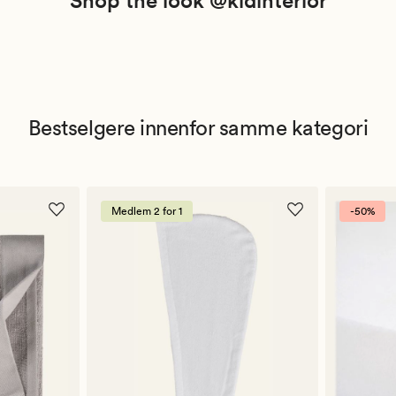
Shop the look @kidinterior
Bestselgere innenfor samme kategori
Medlem 2 for 1
-50%