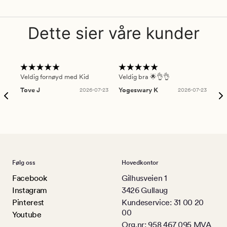
Dette sier våre kunder
Veldig fornøyd med Kid
Veldig bra 🌟👌👌
Gre
Tove J
2026-07-23
Yogeswary K
2026-07-23
An
Følg oss
Hovedkontor
Facebook
Gilhusveien 1
Instagram
3426 Gullaug
Pinterest
Kundeservice: 31 00 20
00
Youtube
Org.nr: 958 467 095 MVA