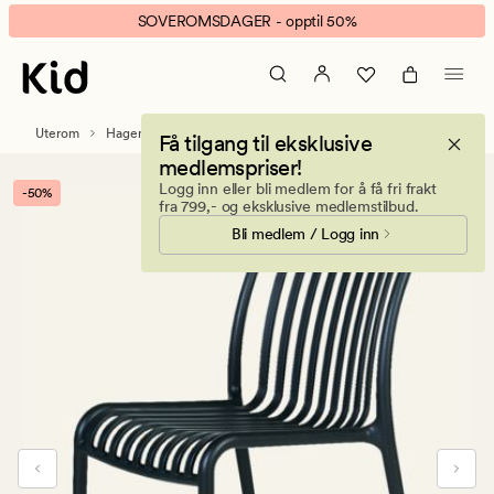
Vitalina
Animert
SOVEROMSDAGER - opptil 50%
hagestol
banner.
svart
Klikk
ESCAPE
for
Uterom
Hagemøbler
Hagestoler
Få tilgang til eksklusive
å
medlemspriser!
pause.
Logg inn eller bli medlem for å få fri frakt
-50%
fra 799,- og eksklusive medlemstilbud.
Bli medlem / Logg inn