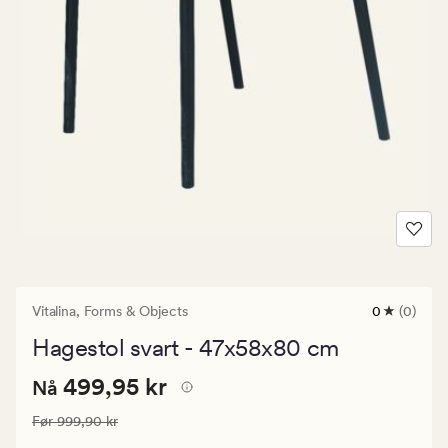
Vitalina,
Forms & Objects
0
(0)
0
anmeldels
Hagestol svart - 47x58x80 cm
med
en
Nåværende
Nåværende pris
499,95 kr
gjennomsni
499,95 kr
Nå
vurdering
pris
på
Vanlig pris
999,90 kr
Før
999,90 kr
499,95
0