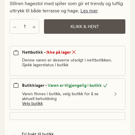
kr.
Stilren hagestol med spiler som gir et trendy og luftig
Vanlig
uttrykk til både terrasse og hage.
Les mer
pris
599,94
Antall
KLIKK & HENT
kr
Nettbutikk -
Ikke på lager
Denne varen er desverre utsolgt i nettbutikken.
Sjekk lagerstatus i butikk
Butikklager -
Varen er tilgjengelig i butikk
Varen finnes i butikk, velg butikk for å se
aktuell beholdning
Velg butikk
Fri frakt til butikk