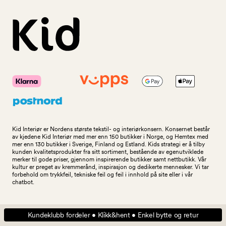
Kid Interiør er Nordens største tekstil- og interiørkonsern. Konsernet består
av kjedene Kid Interiør med mer enn 150 butikker i Norge, og Hemtex med
mer enn 130 butikker i Sverige, Finland og Estland. Kids strategi er å tilby
kunden kvalitetsprodukter fra sitt sortiment, bestående av egenutviklede
merker til gode priser, gjennom inspirerende butikker samt nettbutikk. Vår
kultur er preget av kremmerånd, inspirasjon og dedikerte mennesker. Vi tar
forbehold om trykkfeil, tekniske feil og feil i innhold på site eller i vår
chatbot.
Kundeklubb fordeler • Klikk&hent • Enkel bytte og retur