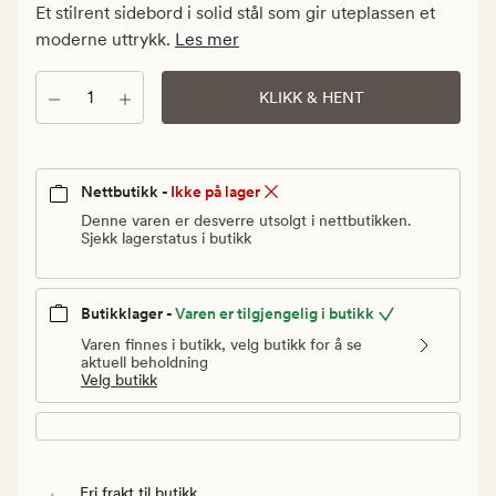
kr.
Et stilrent sidebord i solid stål som gir uteplassen et
Vanlig
moderne uttrykk.
Les mer
pris
299,94
Antall
KLIKK & HENT
kr
Nettbutikk -
Ikke på lager
Denne varen er desverre utsolgt i nettbutikken.
Sjekk lagerstatus i butikk
Butikklager -
Varen er tilgjengelig i butikk
Varen finnes i butikk, velg butikk for å se
aktuell beholdning
Velg butikk
Fri frakt til butikk