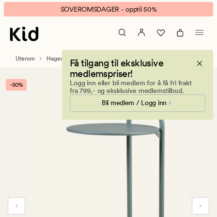
Anton
Animert
SOVEROMSDAGER - opptil 50%
sidebord
banner.
Grågrønn
Klikk
ESCAPE
for
Uterom
Hagemøbler
Hagebord
Få tilgang til eksklusive
å
medlemspriser!
pause.
Logg inn eller bli medlem for å få fri frakt
-50%
fra 799,- og eksklusive medlemstilbud.
Bli medlem / Logg inn