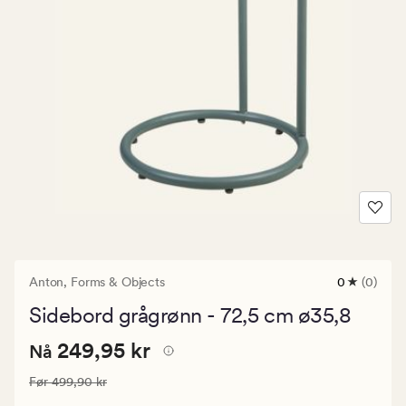
Anton,
Forms & Objects
0
(0)
0
anmeldels
Sidebord grågrønn - 72,5 cm ø35,8
med
en
Nåværende
Nåværende pris
249,95 kr
gjennomsni
249,95 kr
Nå
vurdering
pris
på
Vanlig pris
499,90 kr
Før
499,90 kr
249,95
0