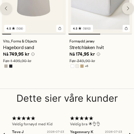
4.5
(109)
4.5
(1810)
109
1810
anmeldelser
anmeldelser
med
med
Vito,
Forms & Objects
Formsydd jersey
en
en
Hagebord sand
Stretchlaken hvit
gjennomsnittlig
gjennomsnittlig
Nåværende pris
749,95 kr
Nåværende pris
174,95 kr
749,95 kr
174,95 kr
vurdering
vurdering
Nå
Nå
på
på
Vanlig pris
1 499,90 kr
Vanlig pris
349,90 kr
Før
1 499,90 kr
Før
349,90 kr
4.5
4.5
+
6
Tilgjengelig i flere farger
Dette sier våre kunder
Veldig fornøyd med Kid
Veldig bra 🌟👌👌
Gre
Tove J
2026-07-23
Yogeswary K
2026-07-23
An