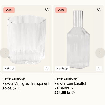
-50%
-50%
4
(3)
4.5
(6)
3
6
anmeldelser
anmeldelser
med
med
Flower,
Local Chef
Flower,
Local Chef
en
en
Flower Vannglass transparent
Flower vannkaraffel
gjennomsnittlig
gjennomsnittlig
transparent
Pris
89,95 kr
89,95 kr
vurdering
vurdering
Pris
224,95 kr
224,95 kr
på
på
4
4.5