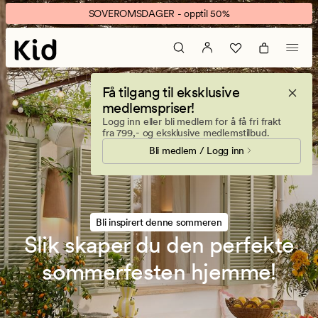
Slik
Animert
SOVEROMSDAGER - opptil 50%
skaper
banner.
du
Klikk
den
ESCAPE
perfekte
for
Få tilgang til eksklusive
sommerfesten
å
medlemspriser!
hjemme
pause.
Logg inn eller bli medlem for å få fri frakt
fra 799,- og eksklusive medlemstilbud.
Bli medlem / Logg inn
Bli inspirert denne sommeren
Slik skaper du den perfekte
sommerfesten hjemme!