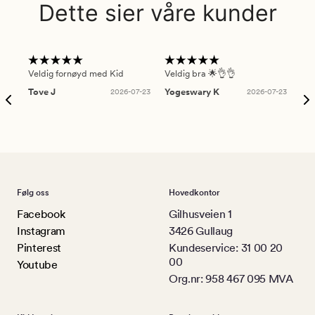
Dette sier våre kunder
Veldig fornøyd med Kid
Veldig bra 🌟👌👌
Gre
Tove J
2026-07-23
Yogeswary K
2026-07-23
An
Følg oss
Hovedkontor
Facebook
Gilhusveien 1
Instagram
3426 Gullaug
Pinterest
Kundeservice: 31 00 20
00
Youtube
Org.nr: 958 467 095 MVA