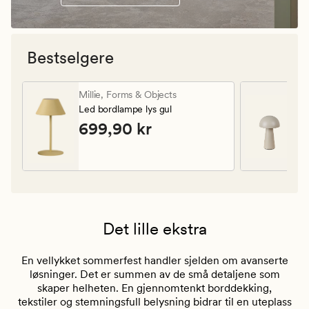
Bestselgere
Forms & Objects Millie Led bordlampe lys gul. Pris 699,90 
Forms & Objec
Millie,
Forms & Objects
Ise
Led bordlampe lys gul
Le
Pris
699,90 kr
N
699,90 kr
2
Van
49
Det lille ekstra
En vellykket sommerfest handler sjelden om avanserte
løsninger. Det er summen av de små detaljene som
skaper helheten. En gjennomtenkt borddekking,
tekstiler og stemningsfull belysning bidrar til en uteplass