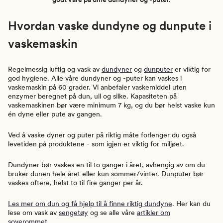
Hvordan vaske dundyne og dunpute i
vaskemaskin
Regelmessig luftig og vask av
dundyner
og
dunputer
er viktig for
god hygiene. Alle våre dundyner og -puter kan vaskes i
vaskemaskin på 60 grader. Vi anbefaler vaskemiddel uten
enzymer beregnet på dun, ull og silke. Kapasiteten på
vaskemaskinen bør være minimum 7 kg, og du bør helst vaske kun
én dyne eller pute av gangen.
Ved å vaske dyner og puter på riktig måte forlenger du også
levetiden på produktene - som igjen er viktig for miljøet.
Dundyner bør vaskes en til to ganger i året, avhengig av om du
bruker dunen hele året eller kun sommer/vinter. Dunputer bør
vaskes oftere, helst to til fire ganger per år.
Les mer om dun og få hjelp til å finne riktig dundyne
. Her kan du
lese om vask av
sengetøy
og se alle våre
artikler om
soverommet
.