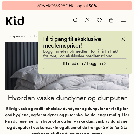
Hvordan
Animert
SOVEROMSDAGER - opptil 50%
vaske
banner.
dundyner
Klikk
og
ESCAPE
dunputer
for
Inspirasjon
Guider
Hvordan vaske dundyner og dunputer
Få tilgang til eksklusive
å
medlemspriser!
pause.
Logg inn eller bli medlem for å få fri frakt
fra 799,- og eksklusive medlemstilbud.
Bli medlem / Logg inn
Hvordan vaske dundyner og dunputer
Riktig vask og vedlikehold av dundyner og dunputer er viktig for
god hygiene, og for at dyner og puter skal holde lengst mulig. Her
kan du lese mer om hvor ofte du bør vaske dun, vask av dundyner
og dunputer i vaskemaskin og alt annet du trenger å vite for å ta
godt vare på dine dundyner og -puter.