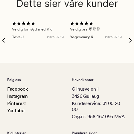
Dette sier våre kunder
Veldig fornøyd med Kid
Veldig bra 🌟👌👌
Gre
Tove J
2026-07-23
Yogeswary K
2026-07-23
An
Følg oss
Hovedkontor
Facebook
Gilhusveien 1
Instagram
3426 Gullaug
Pinterest
Kundeservice: 31 00 20
00
Youtube
Org.nr: 958 467 095 MVA
Kid Interiør
Populære sider