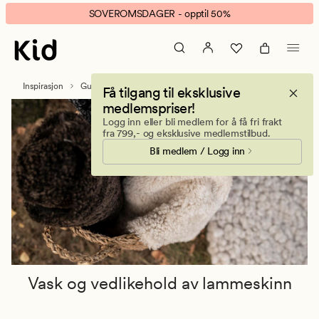
Vask
Animert
SOVEROMSDAGER - opptil 50%
og
banner.
vedlikehold
Klikk
av
ESCAPE
lammeskinn
for
Inspirasjon
Guider
Vask og vedlikehold av lammeskinn
Få tilgang til eksklusive
å
medlemspriser!
pause.
Logg inn eller bli medlem for å få fri frakt
fra 799,- og eksklusive medlemstilbud.
Bli medlem / Logg inn
Vask og vedlikehold av lammeskinn