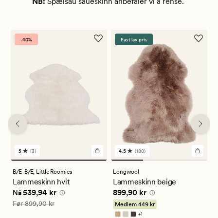
NB:
Spælsau saueskinn anbefaler vi å rense.
-40%
Fast lav pris
5
(3)
4.5
(180)
3
180
anmeldelser
anmeldelser
med
med
BÆ-BÆ,
Little Roomies
Longwool
C
en
en
Lammeskinn hvit
Lammeskinn beige
L
gjennomsnittlig
gjennomsnittlig
Nåværende pris
539,94 kr
Pris
899,90 kr
P
539,94 kr
899,90 kr
8
vurdering
vurdering
Nå
på
på
Vanlig pris
899,90 kr
Før
899,90 kr
Medlem
449 kr
5
4.5
+
1
Tilgjengelig i flere farger