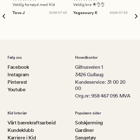
Veldig fornøyd med Kid
Veldig bra 🌟👌👌
Gre
Tove J
2026-07-23
Yogeswary K
2026-07-23
An
Følg oss
Hovedkontor
Facebook
Gilhusveien 1
Instagram
3426 Gullaug
Pinterest
Kundeservice: 31 00 20
00
Youtube
Org.nr: 958 467 095 MVA
Kid Interiør
Populære sider
Vårt bærekraftsarbeid
Solskjerming
Kundeklubb
Gardiner
Karriere i Kid
Sengetøy