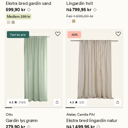
en
en
Ekstra bred gardin sand
Lingardin hvit
gjennomsnittlig
gjennomsnittlig
Pris
599,90 kr
Nåværende pris
799,95 kr
599,90 kr
799,95 kr
vurdering
vurdering
Nå
på
på
Vanlig pris
1 599,90 kr
Før
1 599,90 kr
Medlem
299 kr
4.5
4.5
Fast lav pris
-50%
4.5
(1193)
4.5
(23)
1193
23
anmeldelser
anmeldelser
med
med
Otto
Atelier,
Camilla Pihl
en
en
Gardin lys grønn
Ekstra bred lingardin natur
gjennomsnittlig
gjennomsnittlig
Pris
279,90 kr
Nåværende pris
1 499,95 kr
279,90 kr
1 499,95 kr
vurdering
vurdering
Nå