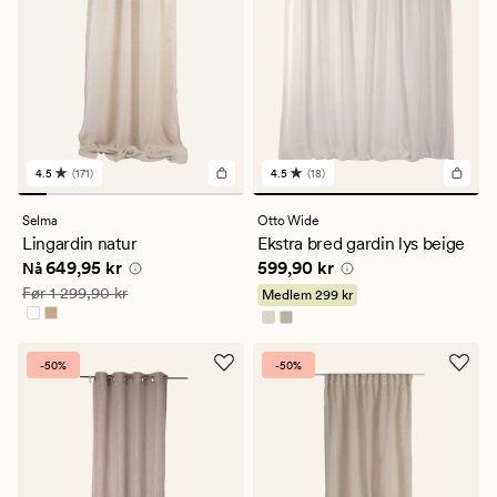
4.5
(171)
4.5
(18)
171
18
anmeldelser
anmeldelser
med
med
Selma
Otto Wide
en
en
Lingardin natur
Ekstra bred gardin lys beige
gjennomsnittlig
gjennomsnittlig
Nåværende pris
649,95 kr
Pris
599,90 kr
649,95 kr
599,90 kr
vurdering
vurdering
Nå
på
på
Vanlig pris
1 299,90 kr
Før
1 299,90 kr
Medlem
299 kr
4.5
4.5
-50%
-50%