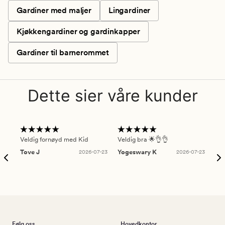
Gardiner med maljer
Lingardiner
Kjøkkengardiner og gardinkapper
Gardiner til barnerommet
Dette sier våre kunder
Veldig fornøyd med Kid
Veldig bra 🌟👌👌
Gre
Tove J
2026-07-23
Yogeswary K
2026-07-23
An
Følg oss
Hovedkontor