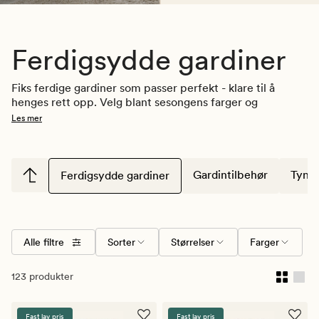
Ferdigsydde gardiner
Fiks ferdige gardiner som passer perfekt - klare til å 
henges rett opp. Velg blant sesongens farger og 
mønstre. Sjekk også ut vår 
Premium Collection
 med våre 
Les mer
fineste gardin kvaliteter i et klassisk design eller 
Atelier 
by Camilla Pihl. 
Gardintilbehør
Tynne
Ferdigsydde gardiner
Medlemspriser: Husk å logge inn før du handler for å 
aktiviserere dine gode medlemspriser!
Alle filtre
Sorter
Størrelser
Farger
123 produkter
Fast lav pris
Fast lav pris