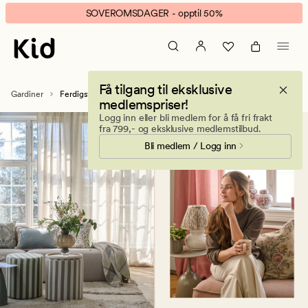
Ferdigsydde
Animert
SOVEROMSDAGER - opptil 50%
gardiner
banner.
|
Klikk
Kjøp
ESCAPE
nye
for
Få tilgang til eksklusive
gardiner
å
Gardiner
Ferdigsydde gardiner
medlemspriser!
pause.
Logg inn eller bli medlem for å få fri frakt
fra 799,- og eksklusive medlemstilbud.
Bli medlem / Logg inn