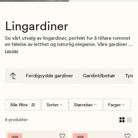
Lingardiner
Se vårt utvalg av lingardiner, perfekt for å tilføre rommet 
en følelse av letthet og naturlig eleganse. Våre gardiner i 
lin er nøye utvalgt for å komplementere og berike 
Les mer
ethvert interiør. Enten du ønsker å fornye stuen, 
soverommet eller et annet rom i hjemmet, vil våre 
lingardiner gi deg den stil og komfort du søker. Se vårt 
varierte utvalg og finn gardinene som best møter dine 
Ferdigsydde gardiner
Gardintilbehør
Tynne
behov.
Alle filtre
Sorter
Størrelser
Farger
8 produkter
-50%
-50%