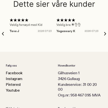
Dette sier våre kunder
Veldig fornøyd med Kid
Veldig bra 🌟👌👌
Gre
Tove J
2026-07-23
Yogeswary K
2026-07-23
An
Følg oss
Hovedkontor
Facebook
Gilhusveien 1
Instagram
3426 Gullaug
Pinterest
Kundeservice: 31 00 20
00
Youtube
Org.nr: 958 467 095 MVA