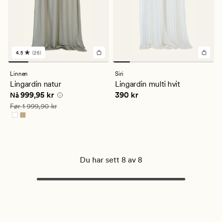
4.5
(26)
26
anmeldelser
med
Linnen
Siri
en
Lingardin natur
Lingardin multi hvit
gjennomsnittlig
Nåværende pris
999,95 kr
Pris
390 kr
999,95 kr
390 kr
vurdering
Nå
på
Vanlig pris
1 999,90 kr
Før
1 999,90 kr
4.5
Du har sett 8 av 8