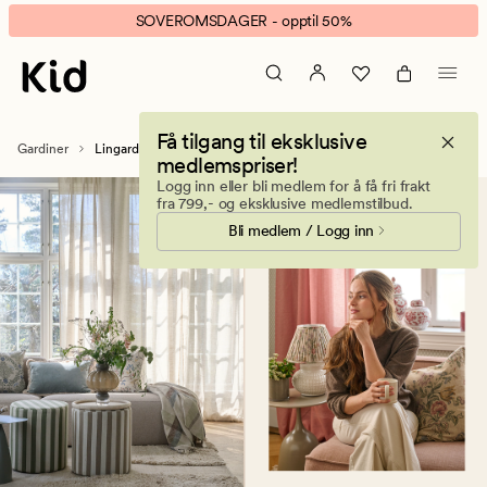
Lingardiner
Animert
SOVEROMSDAGER - opptil 50%
-
banner.
naturlig
Klikk
eleganse
ESCAPE
og
for
Få tilgang til eksklusive
letthet
å
Gardiner
Lingardiner
medlemspriser!
-
pause.
Logg inn eller bli medlem for å få fri frakt
Kid
fra 799,- og eksklusive medlemstilbud.
Bli medlem / Logg inn