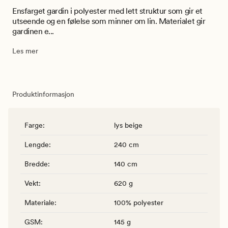
Ensfarget gardin i polyester med lett struktur som gir et
utseende og en følelse som minner om lin. Materialet gir
gardinen e...
Les mer
Produktinformasjon
Farge
:
lys beige
Lengde
:
240 cm
Bredde
:
140 cm
Vekt
:
620 g
Materiale
:
100% polyester
GSM
:
145 g