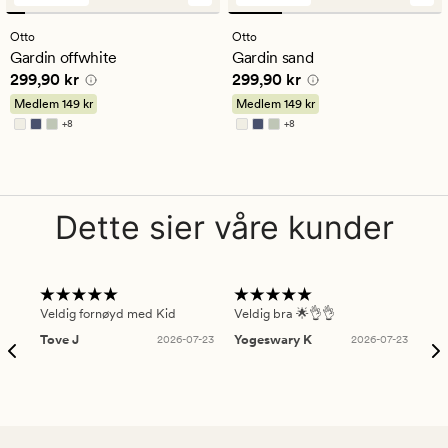
anmeldelser
anmeldelser
med
med
Otto
Otto
en
en
Gardin offwhite
Gardin sand
gjennomsnittlig
gjennomsnittlig
Pris
299,90 kr
Pris
299,90 kr
299,90 kr
299,90 kr
vurdering
vurdering
på
på
Medlem
149 kr
Medlem
149 kr
4.5
4.5
+
8
+
8
Tilgjengelig i flere farger
Tilgjengelig i flere farger
Dette sier våre kunder
Veldig fornøyd med Kid
Veldig bra 🌟👌👌
Gre
Tove J
2026-07-23
Yogeswary K
2026-07-23
An