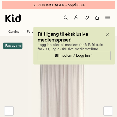
Otto
Animert
SOVEROMSDAGER - opptil 50%
gardin
banner.
lys
Klikk
beige
ESCAPE
for
Gardiner
Ferdigsydde gardiner
Få tilgang til eksklusive
å
medlemspriser!
pause.
Logg inn eller bli medlem for å få fri frakt
Fast lav pris
fra 799,- og eksklusive medlemstilbud.
Bli medlem / Logg inn