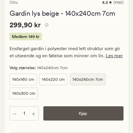
Otto
4.5
(1195)
1195
anmeldelser
Gardin lys beige - 140x240cm 7cm
med
en
Pris
Pris
299,90 kr
gjennomsnittli
299,90 kr
vurdering
299,90
på
kr.
Medlem
149 kr
4.5
Medlem
Ensfarget gardin i polyester med lett struktur som gir
149
et utseende og en følelse som minner om lin.
Les mer
kr
:
Velg størrelse
140x240cm 7cm
140x160 cm
140x220 cm
140x240cm 7cm
140x300 cm
Antall
Kjøp