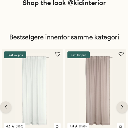
Shop the look @kidinterior
Bestselgere innenfor samme kategori
Fast lav pris
Fast lav pris
4.5
(1195)
4.5
(1195)
1195
1195