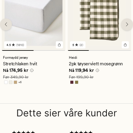
4.5
(1810)
5
(2)
1810
2
anmeldelser
anmeldelser
med
med
Formsydd jersey
Heidi
en
en
Stretchlaken hvit
2pk tøyserviett mosegrønn
gjennomsnittlig
gjennomsnittlig
Nåværende pris
174,95 kr
Nåværende pris
119,94 kr
174,95 kr
119,94 kr
vurdering
vurdering
Nå
Nå
på
på
Vanlig pris
349,90 kr
Vanlig pris
199,90 kr
Før
349,90 kr
Før
199,90 kr
4.5
5
+
6
Tilgjengelig i flere farger
Dette sier våre kunder