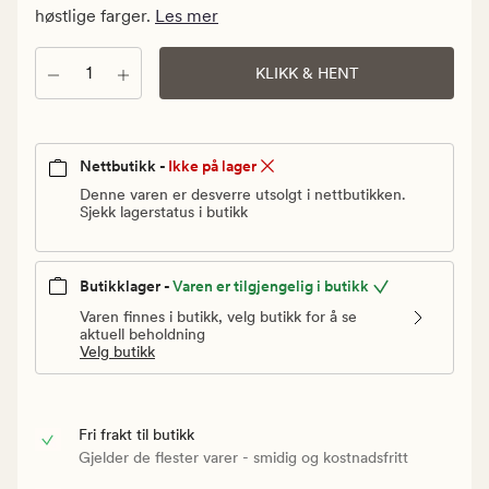
Vanlig
høstlige farger.
Les mer
pris
30
Antall
KLIKK & HENT
kr
Nettbutikk -
Ikke på lager
Denne varen er desverre utsolgt i nettbutikken.
Sjekk lagerstatus i butikk
Butikklager -
Varen er tilgjengelig i butikk
Varen finnes i butikk, velg butikk for å se
aktuell beholdning
Velg butikk
Fri frakt til butikk
Gjelder de flester varer - smidig og kostnadsfritt