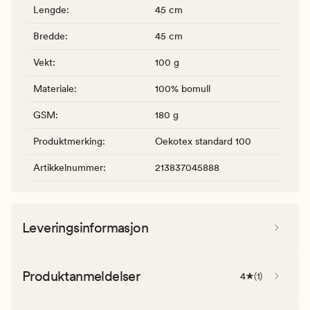
Lengde
:
45 cm
Bredde
:
45 cm
Vekt
:
100 g
Materiale
:
100% bomull
GSM
:
180 g
Produktmerking
:
Oekotex standard 100
Artikkelnummer
:
213837045888
Leveringsinformasjon
Produktanmeldelser
4
(
1
)