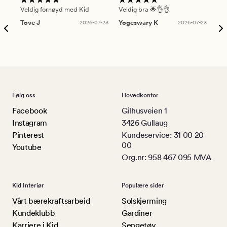
Veldig fornøyd med Kid
Veldig bra 🌟👌👌
Gre
Tove J
2026-07-23
Yogeswary K
2026-07-23
An
Følg oss
Hovedkontor
Facebook
Gilhusveien 1
Instagram
3426 Gullaug
Pinterest
Kundeservice: 31 00 20
00
Youtube
Org.nr: 958 467 095 MVA
Kid Interiør
Populære sider
Vårt bærekraftsarbeid
Solskjerming
Kundeklubb
Gardiner
Karriere i Kid
Sengetøy