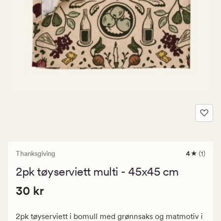
Thanksgiving
4
(1)
1
anmeldels
2pk tøyserviett multi - 45x45 cm
med
en
Pris
Pris
30 kr
gjennomsn
30 kr
vurdering
30
på
kr.
4
2pk tøyserviett i bomull med grønnsaks og matmotiv i