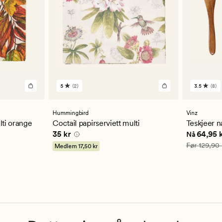
5
(2)
3.5
(8)
2
8
anmeldelser
anmelde
med
med
en
en
Hummingbird
Vinz
gjennomsnittlig
gjennom
lti orange
Coctail papirserviett multi
Teskjeer n
vurdering
vurderi
Pris
35 kr
Nåværend
35 kr
64,95 
Nå
på
på
5
3.5
Vanlig pris
Før
129,90 
Medlem
17,50 kr