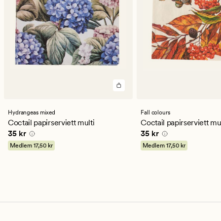
Hydrangeas mixed
Fall colours
Coctail papirserviett multi
Coctail papirserviett mu
Pris
35 kr
Pris
35 kr
35 kr
35 kr
Medlem
17,50 kr
Medlem
17,50 kr