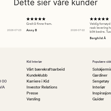
Dette sier våre kunder
Greit å finne fram.
Veldig fornøyd
rask levering h
2026-07-23
Anny B
2026-07-22
blitt bedre. Tu
Borghild Å
Kid Interiør
Populære sid
Vårt bærekraftsarbeid
Solskjermi
Kundeklubb
Gardiner
0 00
Karriere i Kid
Sengetøy
MVA
Investor Relations
Interiør
Presse
Inspirasjon
Varsling
Guider