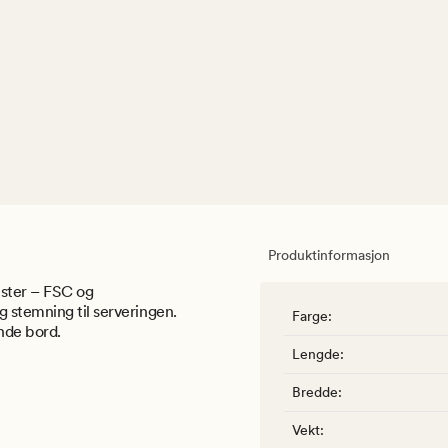
Produktinformasjon
nster – FSC og
 stemning til serveringen.
Farge
:
nde bord.
Lengde
:
Bredde
:
Vekt
: