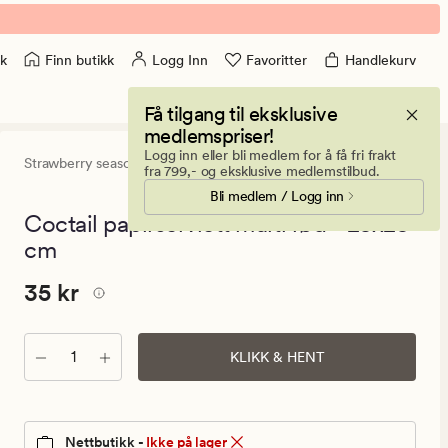
Finn butikk
Logg Inn
Favoritter
Handlekurv
k
Få tilgang til eksklusive
medlemspriser!
Logg inn eller bli medlem for å få fri frakt
Strawberry season
0
(0)
0
fra 799,- og eksklusive medlemstilbud.
anmeldels
Bli medlem / Logg inn
med
en
Coctail papirserviett multi rød - 25x25
gjennomsni
cm
vurdering
på
0
Pris
Pris
35 kr
35 kr
35
kr.
Antall
Vanlig
KLIKK & HENT
pris
35
kr
Nettbutikk -
Ikke på lager