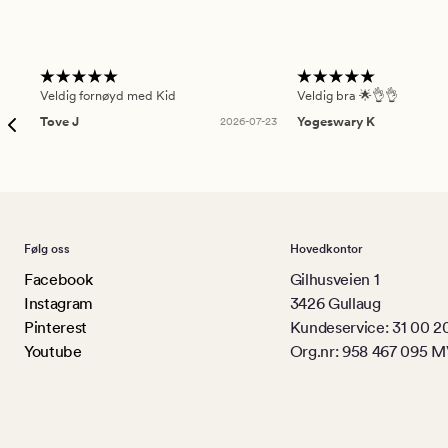
Veldig fornøyd med Kid
Veldig bra 🌟👌👌
Tove J
2026-07-23
Yogeswary K
Følg oss
Hovedkontor
Facebook
Gilhusveien 1
Instagram
3426 Gullaug
Pinterest
Kundeservice: 31 00 2
Youtube
Org.nr: 958 467 095 