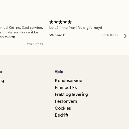
 med Kid. no. God service,
Lett å finne frem! Veldig fornøyd
Pas
elt til døren. Kunne ikke
Winnie E
2026-07-18
Ah
sen takk❤️
2026-07-22
er
Hjelp
ng
Kundeservice
Finn butikk
Frakt og levering
Personvern
Cookies
Bedrift