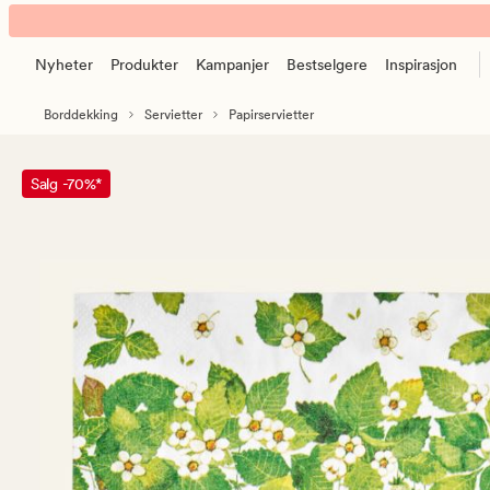
Strawberry
Animert
season
banner.
coctail
Nyheter
Produkter
Kampanjer
Bestselgere
Inspirasjon
Klikk
papirserviett
ESCAPE
multi
Borddekking
Servietter
Papirservietter
for
rød
å
pause.
Salg -70%*