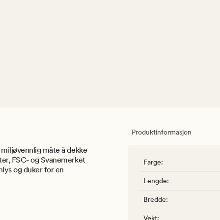
Produktinformasjon
 miljøvennlig måte å dekke
tter, FSC- og Svanemerket
Farge
:
nlys og duker for en
Lengde
:
Bredde
:
Vekt
: