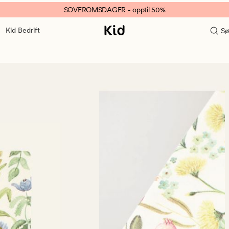
SOVEROMSDAGER - opptil 50%
Kid Bedrift
Sø