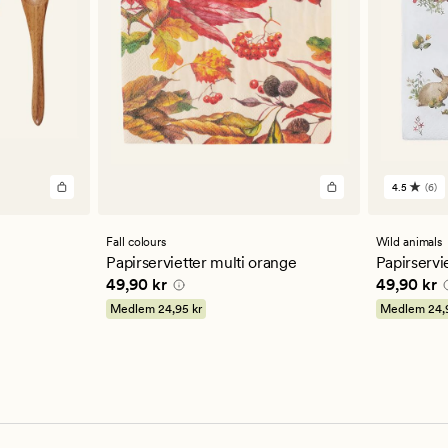
4.5
(6)
6
anmelde
med
en
Fall colours
Wild animals
gjennom
Papirservietter multi orange
Papirservie
vurderi
 kr
Pris
49,90 kr
Pris
49,90
49,90 kr
49,90 kr
på
4.5
Medlem
24,95 kr
Medlem
24,