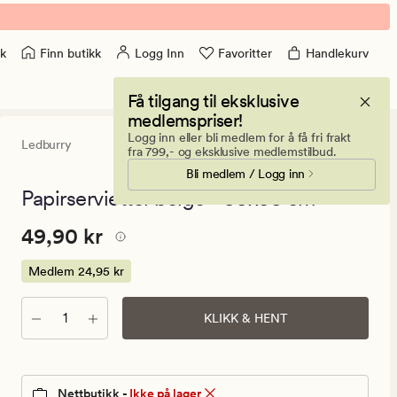
Finn butikk
Logg Inn
Favoritter
Handlekurv
k
Få tilgang til eksklusive
medlemspriser!
Logg inn eller bli medlem for å få fri frakt
Ledburry
0
(0)
0
fra 799,- og eksklusive medlemstilbud.
anmeldels
Bli medlem / Logg inn
med
en
Papirservietter beige - 33x33 cm
gjennomsni
vurdering
Pris
Pris
49,90 kr
49,90 kr
på
0
49,90
kr.
Medlem
24,95 kr
Medlem
24,95
Antall
KLIKK & HENT
kr
Nettbutikk -
Ikke på lager