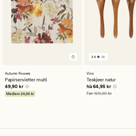
3.5
(8)
8
anmeldelser
med
en
Autumn flowers
Vinz
gjennomsnittlig
Papirservietter multi
Teskjeer natur
vurdering
Pris
49,90 kr
Nåværende pris
64,95
49,90 kr
64,95 kr
Nå
på
3.5
Vanlig pris
129,90 kr
Før
129,90 kr
Medlem
24,95 kr