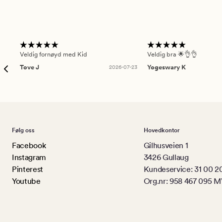
Veldig fornøyd med Kid
Veldig bra 🌟👌👌
Tove J
2026-07-23
Yogeswary K
Følg oss
Hovedkontor
Facebook
Gilhusveien 1
Instagram
3426 Gullaug
Pinterest
Kundeservice: 31 00 2
Youtube
Org.nr: 958 467 095 