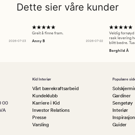
Dette sier våre kunder
Greit å finne fram.
Veldig fornøyd
rask levering h
2026-07-23
Anny B
2026-07-22
blitt bedre. Tu
Borghild Å
Kid Interiør
Populære sid
Vårt bærekraftsarbeid
Solskjermi
Kundeklubb
Gardiner
0 00
Karriere i Kid
Sengetøy
MVA
Investor Relations
Interiør
Presse
Inspirasjon
Varsling
Guider