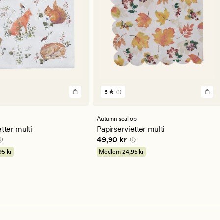
5
(1)
1
lser
anmeldelser
med
en
Autumn scallop
snittlig
gjennomsnittlig
tter multi
Papirservietter multi
ng
vurdering
 kr
Pris
49,90 kr
49,90 kr
på
5
95 kr
Medlem
24,95 kr