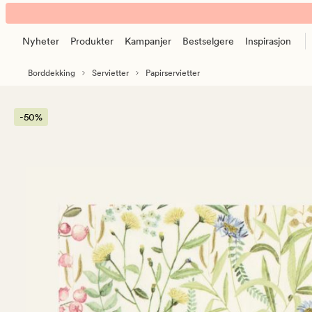
Ledburry
Animert
papirservietter
banner.
beige
Nyheter
Produkter
Kampanjer
Bestselgere
Inspirasjon
Klikk
ESCAPE
Borddekking
Servietter
Papirservietter
for
å
pause.
-50%