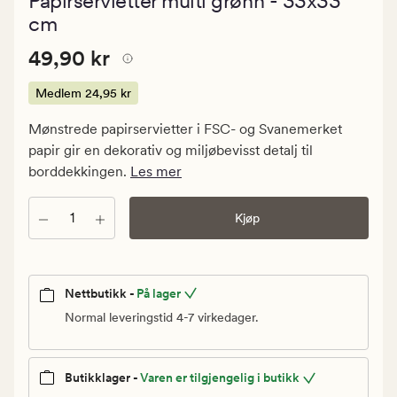
Papirservietter multi grønn - 33x33
med
en
cm
gjennomsni
vurdering
Pris
Pris
49,90 kr
49,90 kr
på
5
49,90
kr.
Medlem
24,95 kr
Medlem
Mønstrede papirservietter i FSC- og Svanemerket
24,95
papir gir en dekorativ og miljøbevisst detalj til
kr
borddekkingen.
Les mer
Antall
Kjøp
Nettbutikk -
På lager
Normal leveringstid 4-7 virkedager.
Butikklager -
Varen er tilgjengelig i butikk