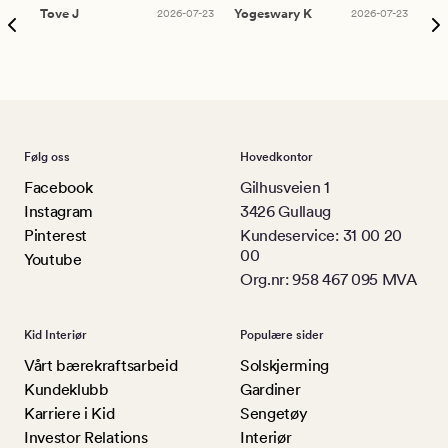
Tove J
2026-07-23
Yogeswary K
2026-07-23
An
Følg oss
Hovedkontor
Facebook
Gilhusveien 1
Instagram
3426 Gullaug
Pinterest
Kundeservice: 31 00 20
00
Youtube
Org.nr: 958 467 095 MVA
Kid Interiør
Populære sider
Vårt bærekraftsarbeid
Solskjerming
Kundeklubb
Gardiner
Karriere i Kid
Sengetøy
Investor Relations
Interiør