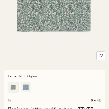
Farge
:
Multi Grønn
Ila
5
(9)
9
anmeldels