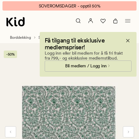
Ila
Animert
SOVEROMSDAGER - opptil 50%
papirservietter
banner.
multi
Klikk
grønn
ESCAPE
for
Borddekking
Servietter
Papirservietter
Få tilgang til eksklusive
å
medlemspriser!
pause.
Logg inn eller bli medlem for å få fri frakt
-50%
fra 799,- og eksklusive medlemstilbud.
Bli medlem / Logg inn