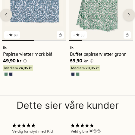
5
(9)
5
(5)
9
5
anmeldelser
anmeldelser
med
med
Ila
Ila
en
en
Papirservietter mørk blå
Buffet papirservietter grønn
gjennomsnittlig
gjennomsnittlig
Pris
49,90 kr
Pris
59,90 kr
49,90 kr
59,90 kr
vurdering
vurdering
på
på
Medlem
24,95 kr
Medlem
29,95 kr
5
5
Dette sier våre kunder
Veldig fornøyd med Kid
Veldig bra 🌟👌👌
Gre