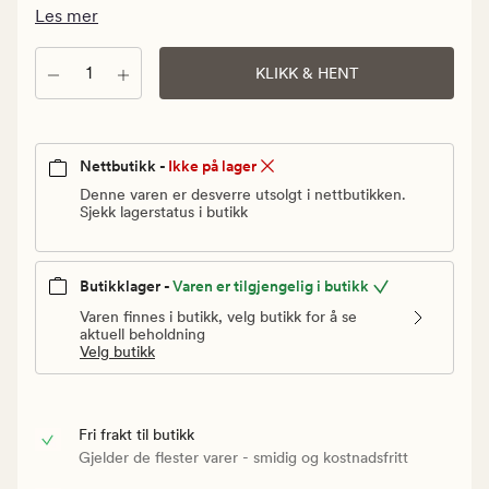
Vanlig
Les mer
pris
49,90
Antall
KLIKK & HENT
kr
Nettbutikk -
Ikke på lager
Denne varen er desverre utsolgt i nettbutikken.
Sjekk lagerstatus i butikk
Butikklager -
Varen er tilgjengelig i butikk
Varen finnes i butikk, velg butikk for å se
aktuell beholdning
Velg butikk
Fri frakt til butikk
Gjelder de flester varer - smidig og kostnadsfritt