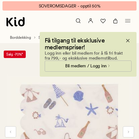
Beach
Animert
SOVEROMSDAGER - opptil 50%
life
banner.
papirservietter
Klikk
multi
ESCAPE
blå
for
Borddekking
Servietter
Papirservietter
Få tilgang til eksklusive
å
medlemspriser!
pause.
Logg inn eller bli medlem for å få fri frakt
Salg -70%*
fra 799,- og eksklusive medlemstilbud.
Bli medlem / Logg inn