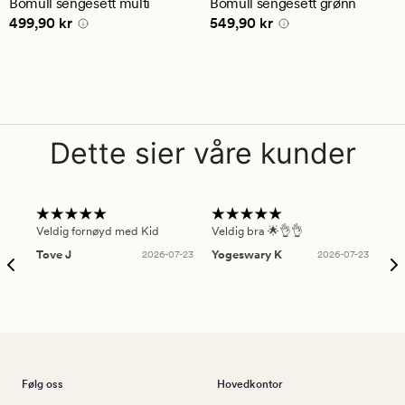
Bomull sengesett multi
Bomull sengesett grønn
gjennomsnittlig
gjennomsnittlig
Pris
499,90 kr
Pris
549,90 kr
499,90 kr
549,90 kr
vurdering
vurdering
på
på
4.5
5
Dette sier våre kunder
Veldig fornøyd med Kid
Veldig bra 🌟👌👌
Gre
Tove J
2026-07-23
Yogeswary K
2026-07-23
An
Følg oss
Hovedkontor