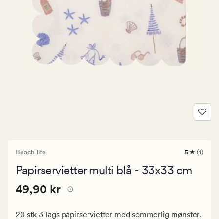
Beach life
5
(1)
1
anmeldels
Papirservietter multi blå - 33x33 cm
med
en
Pris
Pris
49,90 kr
gjennomsn
49,90 kr
vurdering
49,90
på
kr.
5
20 stk 3-lags papirservietter med sommerlig mønster.