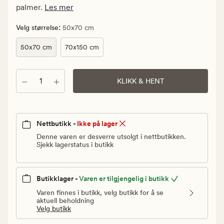
Vanlig
palmer.
Les mer
pris
39
:
Velg størrelse
50x70 cm
kr
50x70 cm
70x150 cm
Antall
KLIKK & HENT
Nettbutikk -
Ikke på lager
Denne varen er desverre utsolgt i nettbutikken.
Sjekk lagerstatus i butikk
Butikklager -
Varen er tilgjengelig i butikk
Varen finnes i butikk, velg butikk for å se
aktuell beholdning
Velg butikk