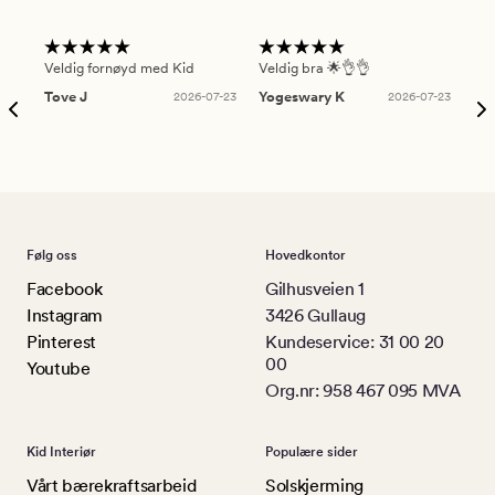
Veldig fornøyd med Kid
Veldig bra 🌟👌👌
Gre
Tove J
2026-07-23
Yogeswary K
2026-07-23
An
Følg oss
Hovedkontor
Facebook
Gilhusveien 1
Instagram
3426 Gullaug
Pinterest
Kundeservice: 31 00 20
00
Youtube
Org.nr: 958 467 095 MVA
Kid Interiør
Populære sider
Vårt bærekraftsarbeid
Solskjerming