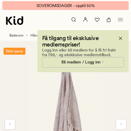
Palma
Animert
SOVEROMSDAGER - opptil 50%
håndkle
banner.
sand
Klikk
ESCAPE
for
Baderom
Håndklær og kluter
Håndklær
Få tilgang til eksklusive
å
medlemspriser!
pause.
Logg inn eller bli medlem for å få fri frakt
Siste sjanse
fra 799,- og eksklusive medlemstilbud.
Bli medlem / Logg inn