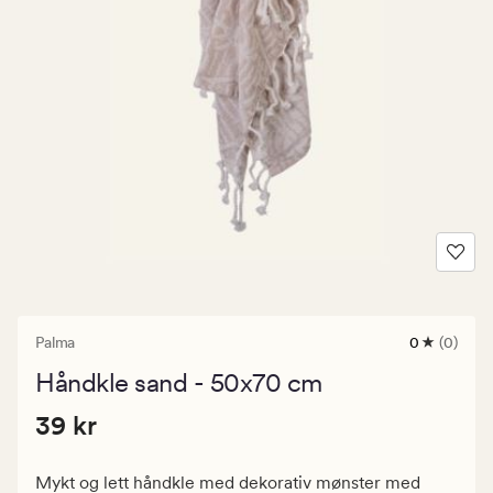
Palma
0
(0)
0
anmeldels
Håndkle sand - 50x70 cm
med
en
Pris
Pris
39 kr
gjennomsni
39 kr
vurdering
39
på
kr.
0
Mykt og lett håndkle med dekorativ mønster med