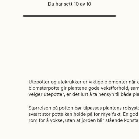
Du har sett 10 av 10
Utepotter og utekrukker er viktige elementer når d
blomsterpotte gir plantene gode vekstforhold, sam
velger utepotter, er det lurt å ta hensyn til både 
Størrelsen på potten bør tilpasses plantens rotsy
svært stor potte kan holde på for mye fukt. En go
rom for å vokse, uten at jorden blir stående konstan