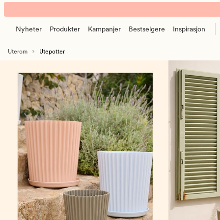
Utepotter
Animert
og
banner.
utekrukker
Nyheter
Produkter
Kampanjer
Bestselgere
Inspirasjon
Klikk
–
ESCAPE
blomsterpotter
Uterom
Utepotter
for
til
å
uteplass,
pause.
balkong
og
hage