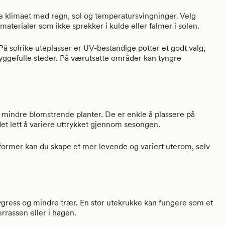
ke klimaet med regn, sol og temperatursvingninger. Velg
aterialer som ikke sprekker i kulde eller falmer i solen.
På solrike uteplasser er UV-bestandige potter et godt valg,
yggefulle steder. På værutsatte områder kan tyngre
g mindre blomstrende planter. De er enkle å plassere på
det lett å variere uttrykket gjennom sesongen.
 former kan du skape et mer levende og variert uterom, selv
rygress og mindre trær. En stor utekrukke kan fungere som et
errassen eller i hagen.