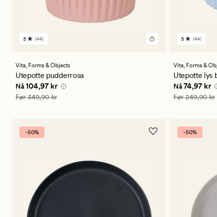
5
(44)
5
(44)
44
44
anmeldelser
anmeldels
med
med
en
en
Vita,
Forms & Objects
Vita,
Forms & Obj
gjennomsnittlig
gjennomsni
Utepotte pudderrosa
Utepotte lys 
vurdering
vurdering
Nåværende pris
104,97 kr
Nåværende 
104,97 kr
74,97 kr
Nå
Nå
på
på
5
5
Vanlig pris
349,90 kr
Vanlig pris
249
Før
349,90 kr
Før
249,90 kr
-50%
-50%