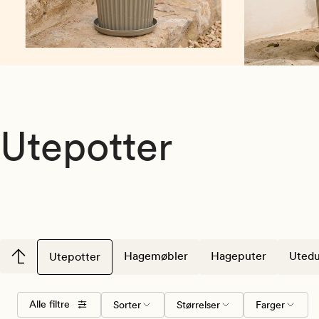
Utepotter
Hagemøbler
Hageputer
Utedu
Utepotter
Velg
Størrelser
Farger
Alle filtre
Sorter
Størrelser
Farger
sorteringsrekkefølge