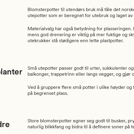
Blomsterpotter til utendørs bruk må tåle det nors
utepotter som er beregnet for utebruk og laget av m
Materialvalg har også betydning for plasseringen. 
mens god drenering er viktig på mer fuktige og sk
utekrukker stå stødigere enn lette plastpotter.
Små utepotter passer godt til urter, sukkulenter o
planter
balkonger, trappetrinn eller langs vegger, og gjør 
Ved å gruppere flere små potter i ulike høyder og
på begrenset plass.
Store blomsterpotter egner seg godt til busker, p
dre
naturlig blikkfang og bidra til å definere soner på t