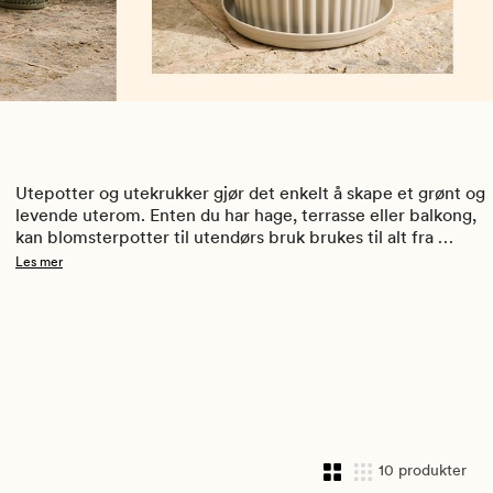
Utepotter og utekrukker gjør det enkelt å skape et grønt og 
levende uterom. Enten du har hage, terrasse eller balkong, 
kan blomsterpotter til utendørs bruk brukes til alt fra 
sommerblomster til busker og mindre trær. Her finner du 
Les mer
utepotter i ulike størrelser, former og materialer som er 
laget for å tåle vær og vind gjennom sesongen.
10 produkter