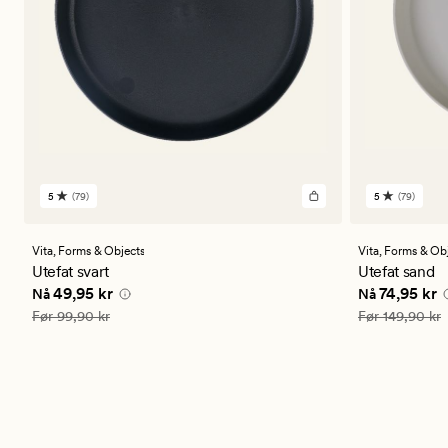
5
(79)
5
(79)
79
79
anmeldelser
anmeldels
med
med
en
en
Vita,
Forms & Objects
Vita,
Forms & Obj
gjennomsnittlig
gjennomsni
Utefat svart
Utefat sand
vurdering
vurdering
Nåværende pris
49,95 kr
Nåværende 
49,95 kr
74,95 kr
Nå
Nå
på
på
5
5
Vanlig pris
99,90 kr
Vanlig pris
149
Før
99,90 kr
Før
149,90 kr