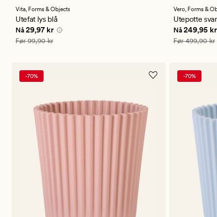
med
med
en
en
Vita,
Forms & Objects
Vero,
Forms & Ob
gjennomsnittlig
gjennomsni
Utefat lys blå
Utepotte svar
vurdering
vurdering
Nåværende pris
29,97 kr
Nåværende 
29,97 kr
249,95 kr
Nå
Nå
på
på
5
5
Vanlig pris
99,90 kr
Vanlig pris
499
Før
99,90 kr
Før
499,90 kr
-70%
-70%