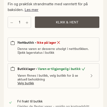
kr.
Fin og praktisk strandmatte med vanntett fòr på
Vanlig
baksiden.
Les mer
pris
399,90
Antall
KLIKK & HENT
kr
Nettbutikk -
Ikke på lager
Denne varen er desverre utsolgt i nettbutikken.
Sjekk lagerstatus i butikk
Butikklager -
Varen er tilgjengelig i butikk
Varen finnes i butikk, velg butikk for å se
aktuell beholdning
Velg butikk
Fri frakt til butikk
Gjelder de flester varer - smidig og kostnadsfritt