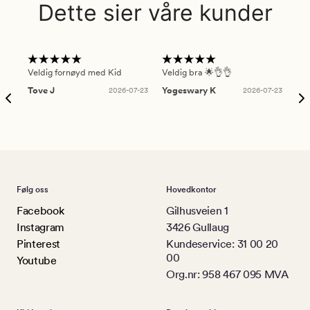
Dette sier våre kunder
Veldig fornøyd med Kid
Veldig bra 🌟👌👌
Gre
Tove J
2026-07-23
Yogeswary K
2026-07-23
An
Følg oss
Hovedkontor
Facebook
Gilhusveien 1
Instagram
3426 Gullaug
Pinterest
Kundeservice: 31 00 20
00
Youtube
Org.nr: 958 467 095 MVA