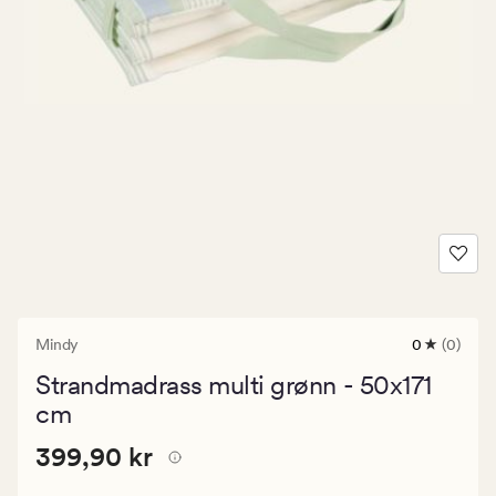
Mindy
0
(0)
0
anmeldels
Strandmadrass multi grønn - 50x171
med
en
cm
gjennomsni
vurdering
Pris
Pris
399,90 kr
399,90 kr
på
0
399,90