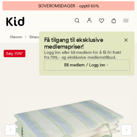
Mindy
Animert
SOVEROMSDAGER - opptil 50%
strandmadrass
banner.
multi
Klikk
grønn
ESCAPE
for
Uterom
Strandmadrasser
Få tilgang til eksklusive
å
medlemspriser!
pause.
Logg inn eller bli medlem for å få fri frakt
Salg -70%*
fra 799,- og eksklusive medlemstilbud.
Bli medlem / Logg inn