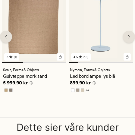
3
(1)
4.5
(10)
1
10
anmeldelser
anmeldelser
med
med
Scala,
Forms & Objects
Nymera,
Forms & Objects
en
en
Gulvteppe mørk sand
Led bordlampe lys blå
gjennomsnittlig
gjennomsnittlig
Pris
5 999,90 kr
Pris
899,90 kr
5 999,90 kr
899,90 kr
vurdering
vurdering
på
på
+
3
3
4.5
Tilgjengelig i flere farger
Dette sier våre kunder