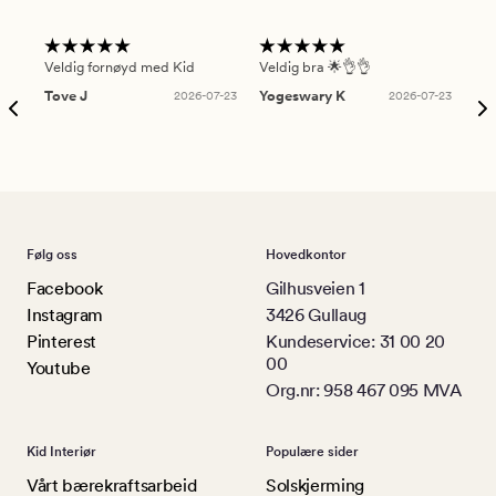
Veldig fornøyd med Kid
Veldig bra 🌟👌👌
Gre
Tove J
2026-07-23
Yogeswary K
2026-07-23
An
Følg oss
Hovedkontor
Facebook
Gilhusveien 1
Instagram
3426 Gullaug
Pinterest
Kundeservice: 31 00 20
00
Youtube
Org.nr: 958 467 095 MVA
Kid Interiør
Populære sider
Vårt bærekraftsarbeid
Solskjerming