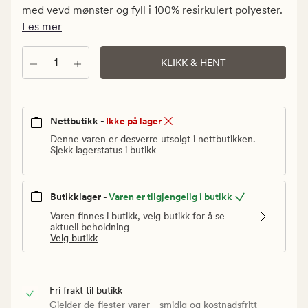
Vanlig
med vevd mønster og fyll i 100% resirkulert polyester.
pris
Les mer
899,90
kr
Antall
KLIKK & HENT
Nettbutikk -
Ikke på lager
Denne varen er desverre utsolgt i nettbutikken.
Sjekk lagerstatus i butikk
Butikklager -
Varen er tilgjengelig i butikk
Varen finnes i butikk, velg butikk for å se
aktuell beholdning
Velg butikk
Fri frakt til butikk
Gjelder de flester varer - smidig og kostnadsfritt