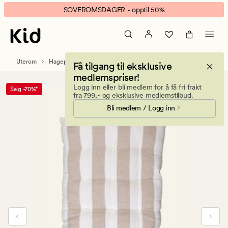
Smillan
Animert
SOVEROMSDAGER - opptil 50%
sittepute
banner.
beige
Klikk
ESCAPE
for
Uterom
Hageputer
Få tilgang til eksklusive
å
medlemspriser!
pause.
Logg inn eller bli medlem for å få fri frakt
Salg -70%*
fra 799,- og eksklusive medlemstilbud.
Bli medlem / Logg inn