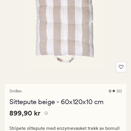
Smillan
0
(0)
0
anmeldels
Sittepute beige - 60x120x10 cm
med
en
Pris
Pris
899,90 kr
gjennomsni
899,90 kr
vurdering
899,90
på
kr.
0
Stripete sittepute med enzymevasket trekk av bomull