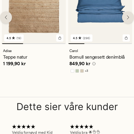
4.5
(19)
4.5
(296)
19
296
anmeldelser
anmeldelser
med
med
Adisa
Carol
en
en
Teppe natur
Bomull sengesett denimblå
gjennomsnittlig
gjennomsnittlig
Pris
1 199,90 kr
Pris
849,90 kr
1 199,90 kr
849,90 kr
vurdering
vurdering
på
på
+
3
4.5
4.5
Tilgjengelig i flere farger
Dette sier våre kunder
Veldig fornøyd med Kid
Veldig bra 🌟👌👌
Gre