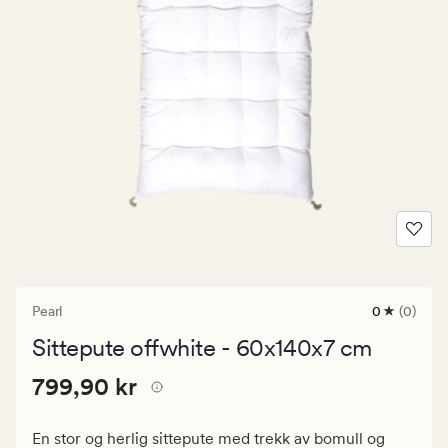
Pearl
0
(0)
0
anmeldels
Sittepute offwhite - 60x140x7 cm
med
en
Pris
Pris
799,90 kr
gjennomsni
799,90 kr
vurdering
799,90
på
kr.
0
En stor og herlig sittepute med trekk av bomull og