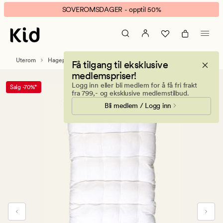
Pearl
Animert
SOVEROMSDAGER - opptil 50%
sittepute
banner.
offwhite
Klikk
ESCAPE
for
Uterom
Hageputer
Få tilgang til eksklusive
å
medlemspriser!
pause.
Logg inn eller bli medlem for å få fri frakt
Salg -70%*
fra 799,- og eksklusive medlemstilbud.
Bli medlem / Logg inn