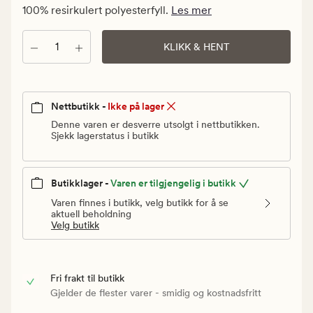
Vanlig
100% resirkulert polyesterfyll.
Les mer
pris
799,90
Antall
KLIKK & HENT
kr
Nettbutikk -
Ikke på lager
Denne varen er desverre utsolgt i nettbutikken.
Sjekk lagerstatus i butikk
Butikklager -
Varen er tilgjengelig i butikk
Varen finnes i butikk, velg butikk for å se
aktuell beholdning
Velg butikk
Fri frakt til butikk
Gjelder de flester varer - smidig og kostnadsfritt