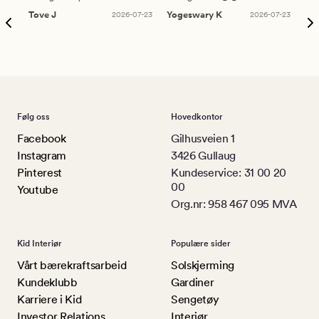
Tove J
2026-07-23
Yogeswary K
2026-07-23
An
Følg oss
Hovedkontor
Facebook
Gilhusveien 1
Instagram
3426 Gullaug
Pinterest
Kundeservice: 31 00 20
00
Youtube
Org.nr: 958 467 095 MVA
Kid Interiør
Populære sider
Vårt bærekraftsarbeid
Solskjerming
Kundeklubb
Gardiner
Karriere i Kid
Sengetøy
Investor Relations
Interiør