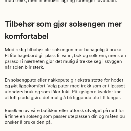
med trekk, men innendørs lagring forlenger levetiden.
Tilbehør som gjør solsengen mer
komfortabel
Med riktig tilbehør blir solsengen mer behagelig å bruke.
Et lite hagebord gir plass til vann, bok og solkrem, mens en
parasoll i nærheten gjør det mulig å trekke seg i skyggen
når solen blir sterk.
En solsengpute eller nakkepute gir ekstra støtte for hodet
og økt liggekomfort. Velg puter med trekk som er tilpasset
utendørs bruk og som tåler fukt. På kjøligere kvelder kan
et lett pledd gjøre det mulig å bli liggende ute litt lenger.
Besøk en av våre butikker eller utforsk utvalget på nett for
å finne en solseng som passer uteplassen din og måten du
ønsker å bruke den på.