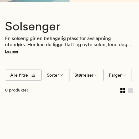
Solsenger
En solseng gir en behagelig plass for avslapning 
utendørs. Her kan du ligge flatt og nyte solen, lene deg 
tilbake med en bok eller ta en pause i skyggen. 
Les mer
Solsenger passer like godt på terrassen og i hagen som 
ved bassenget, og gjør det enkelt å bruke uteplassen til 
ro og hvile. Her finner du solsenger i ulike materialer og 
Alle filtre
Sorter
Størrelser
Farger
utforminger, tilpasset forskjellige uteplasser og behov.
0 produkter