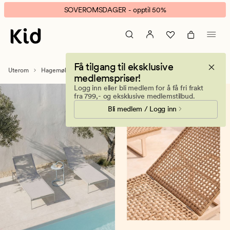
Solsenger
Animert
SOVEROMSDAGER - opptil 50%
–
banner.
solsenger
Klikk
til
ESCAPE
uteplass,
for
Få tilgang til eksklusive
hage
å
Uterom
Hagemøbler
Solsenger
medlemspriser!
og
pause.
Logg inn eller bli medlem for å få fri frakt
terrasse
fra 799,- og eksklusive medlemstilbud.
Bli medlem / Logg inn