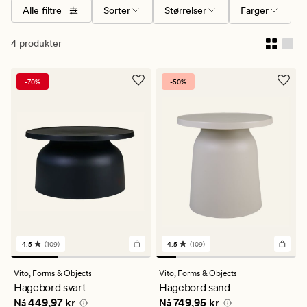
Alle filtre
Sorter
Størrelser
Farger
4 produkter
-70%
-50%
4.5
(109)
4.5
(109)
109
109
anmeldelser
anmeldelser
med
med
Vito,
Forms & Objects
Vito,
Forms & Objects
en
en
Hagebord svart
Hagebord sand
gjennomsnittlig
gjennomsnittlig
Nåværende pris
449,97 kr
Nåværende pris
749,95 kr
449,97 kr
749,95 kr
vurdering
vurdering
Nå
Nå