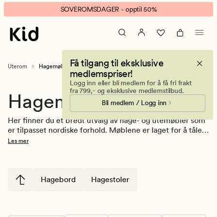
Hagemøbler
Animert
SOVEROMSDAGER - opptil 50%
–
banner.
utemøbler
Klikk
til
ESCAPE
uteplass,
for
Få tilgang til eksklusive
hage
å
Uterom
Hagemøbler
medlemspriser!
og
pause.
Logg inn eller bli medlem for å få fri frakt
balkong
fra 799,- og eksklusive medlemstilbud.
Hagemøbler
Bli medlem / Logg inn
Her finner du et bredt utvalg av hage- og utemøbler som 
er tilpasset nordiske forhold. Møblene er laget for å tåle 
vær og vind, og utvalget inkluderer hagemøbler, 
Les mer
loungemøbler, utestoler, hagebord og solsenger til 
utendørs bruk. Enten du innreder en liten balkong eller 
en større uteplass, finner du løsninger som gjør det 
enkelt å skape et hyggelig uterom.
Hagebord
Hagestoler