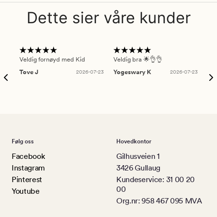
Dette sier våre kunder
Veldig fornøyd med Kid
Veldig bra 🌟👌👌
Gre
Tove J
2026-07-23
Yogeswary K
2026-07-23
An
Følg oss
Hovedkontor
Facebook
Gilhusveien 1
Instagram
3426 Gullaug
Pinterest
Kundeservice: 31 00 20
00
Youtube
Org.nr: 958 467 095 MVA