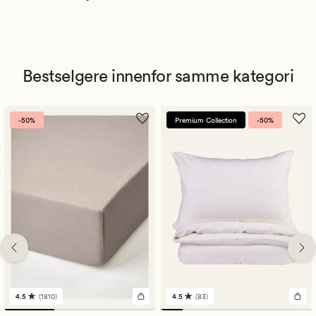
Bestselgere innenfor samme kategori
-50%
Premium Collection
-50%
4.5
(1810)
4.5
(83)
1810
83
anmeldelser
anmeldelser