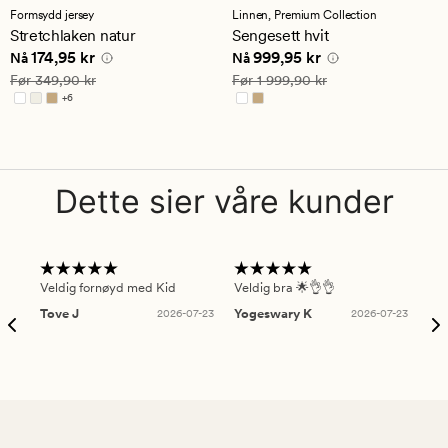
med
med
Formsydd jersey
Linnen,
Premium Collection
en
en
Stretchlaken natur
Sengesett hvit
gjennomsnittlig
gjennomsnittlig
Nåværende pris
174,95 kr
Nåværende pris
999,95 kr
174,95 kr
999,95 kr
vurdering
vurdering
Nå
Nå
på
på
Vanlig pris
349,90 kr
Vanlig pris
1 999,90 kr
Før
349,90 kr
Før
1 999,90 kr
4.5
4.5
+
6
Tilgjengelig i flere farger
Dette sier våre kunder
Veldig fornøyd med Kid
Veldig bra 🌟👌👌
Gre
Tove J
2026-07-23
Yogeswary K
2026-07-23
An