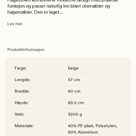
funksjon og passer naturlig inn blant utemøbler og
hagemøbler. Den er laget...
Les mer
Produktinformasjon
Farge
:
beige
Lengde
:
57 cm
Bredde
:
60 cm
Høyde
:
83.5 cm
Vekt
:
3200 g
Materiale
:
40% PE-plast, Polyetylen,
60% Aluminium