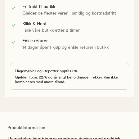
Fri frakt til butikk
Gjelder de flester varer - smidig og kostnadsfritt
Klikk & Hent
i alle våre butikk etter 2 timer
Enkle returer
14 dager åpent kjøp og enkle returer i butikk
Hagemøbler og utepotter opptil 60%
Gjelder f.o.m. 22/6 og så langt beholdningen rekker. Kan ikke
kombineres med andre tilbud.
Produktinformasjon
Hagestolen kombinerer moderne design med praktisk