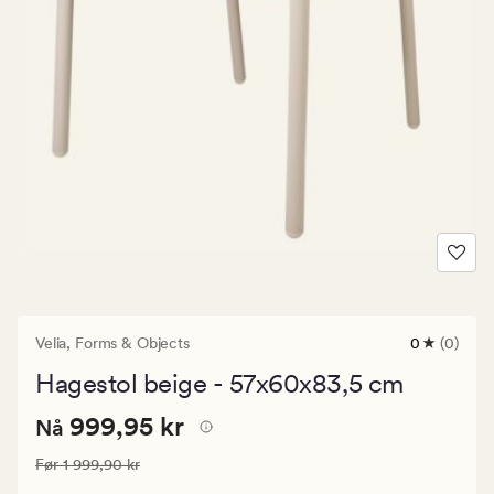
Velia,
Forms & Objects
0
(0)
0
anmeldels
Hagestol beige - 57x60x83,5 cm
med
en
Nåværende
Nåværende pris
999,95 kr
gjennomsni
999,95 kr
Nå
vurdering
pris
på
Vanlig pris
1 999,90 kr
Før
1 999,90 kr
999,95
0