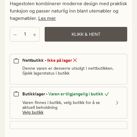
kr.
Hagestolen kombinerer moderne design med praktisk
Vanlig
funksjon og passer naturlig inn blant utemøbler og
pris
hagemøbler.
Les mer
1
199,94
Antall
KLIKK & HENT
kr
Nettbutikk -
Ikke på lager
Denne varen er desverre utsolgt i nettbutikken.
Sjekk lagerstatus i butikk
Butikklager -
Varen er tilgjengelig i butikk
Varen finnes i butikk, velg butikk for å se
aktuell beholdning
Velg butikk