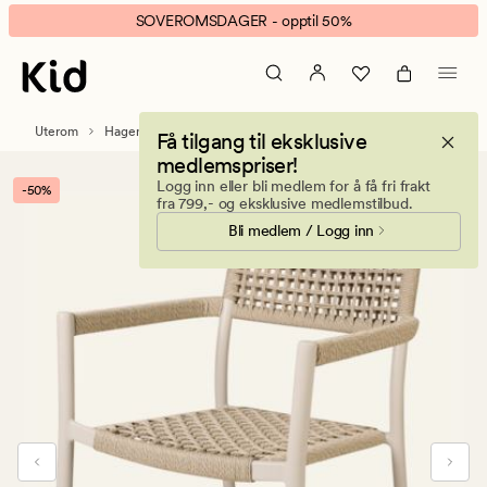
Velia
Animert
SOVEROMSDAGER - opptil 50%
hagestol
banner.
beige
Klikk
ESCAPE
for
Uterom
Hagemøbler
Hagestoler
Få tilgang til eksklusive
å
medlemspriser!
pause.
Logg inn eller bli medlem for å få fri frakt
-50%
fra 799,- og eksklusive medlemstilbud.
Bli medlem / Logg inn