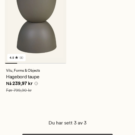
4.5
(8)
8
anmeldelser
med
Vilu,
Forms & Objects
en
Hagebord taupe
gjennomsnittlig
Nåværende pris
239,97 kr
239,97 kr
vurdering
Nå
på
Vanlig pris
799,90 kr
Før
799,90 kr
4.5
Du har sett 3 av 3