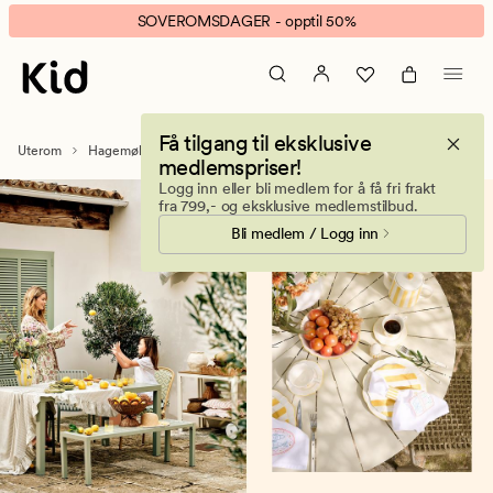
Hagebord
Animert
SOVEROMSDAGER - opptil 50%
og
banner.
utebord
Klikk
til
ESCAPE
terrasse,
for
Få tilgang til eksklusive
balkong
å
Uterom
Hagemøbler
Hagebord
medlemspriser!
og
pause.
Logg inn eller bli medlem for å få fri frakt
hage
fra 799,- og eksklusive medlemstilbud.
Bli medlem / Logg inn