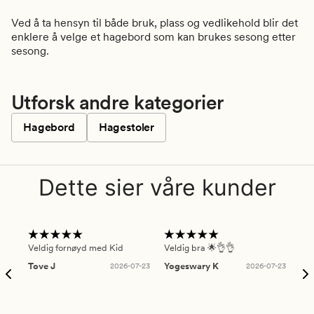
Ved å ta hensyn til både bruk, plass og vedlikehold blir det
enklere å velge et hagebord som kan brukes sesong etter
sesong.
Utforsk andre kategorier
Hagebord
Hagestoler
Dette sier våre kunder
Veldig fornøyd med Kid
Veldig bra 🌟👌👌
Gre
Tove J
2026-07-23
Yogeswary K
2026-07-23
An