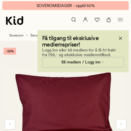
Eden
Animert
SOVEROMSDAGER - opptil 50%
stonewashed
banner.
sateng
Klikk
sengesett
ESCAPE
mørk
for
Soverom
Sengetøy
Sateng sengesett
Få tilgang til eksklusive
rød
å
medlemspriser!
pause.
Logg inn eller bli medlem for å få fri frakt
-50%
fra 799,- og eksklusive medlemstilbud.
Bli medlem / Logg inn