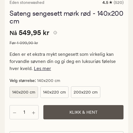
Eden stonewashed
4.5
(520)
520
anmeldelser
Sateng sengesett mørk rød - 140x200
med
en
cm
gjennomsnittl
vurdering
Nåværende
Nåværende pris
549,95 kr
549,95 kr
Nå
på
4.5
pris
Vanlig pris
1 099,90 kr
Før
1 099,90 kr
549,95
kr.
Eden er et ekstra mykt sengesett som virkelig kan
Vanlig
forvandle søvnen din og gi deg en luksuriøs følelse
pris
hver kveld.
Les mer
1
099,90
:
Velg størrelse
140x200 cm
kr
140x200 cm
140x220 cm
200x220 cm
Antall
KLIKK & HENT