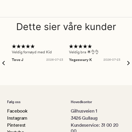
Dette sier våre kunder
Veldig fornøyd med Kid
Veldig bra 🌟👌👌
Gre
Tove J
2026-07-23
Yogeswary K
2026-07-23
An
Følg oss
Hovedkontor
Facebook
Gilhusveien 1
Instagram
3426 Gullaug
Pinterest
Kundeservice: 31 00 20
00