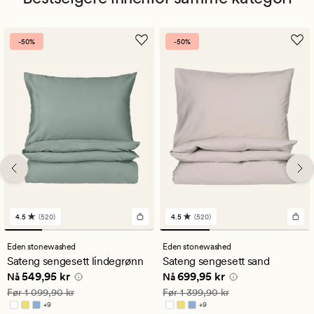
-50%
-50%
4.5
(520)
4.5
(520)
520
520
anmeldelser
anmeldelser
med
med
Eden stonewashed
Eden stonewashed
en
en
Sateng sengesett lindegrønn
Sateng sengesett sand
gjennomsnittlig
gjennomsnittlig
Nåværende pris
549,95 kr
Nåværende pris
699,95 kr
549,95 kr
699,95 kr
vurdering
vurdering
Nå
Nå
på
på
Vanlig pris
1 099,90 kr
Vanlig pris
1 399,90 kr
Før
1 099,90 kr
Før
1 399,90 kr
4.5
4.5
+
9
+
9
Tilgjengelig i flere farger
Tilgjengelig i flere farger