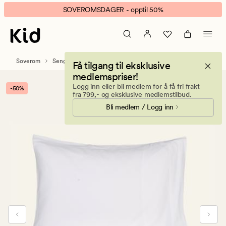
Eden
Animert
SOVEROMSDAGER - opptil 50%
stonewashed
banner.
sateng
Klikk
sengesett
ESCAPE
hvit
for
Soverom
Sengetøy
Sateng sengesett
Få tilgang til eksklusive
å
medlemspriser!
pause.
Logg inn eller bli medlem for å få fri frakt
-50%
fra 799,- og eksklusive medlemstilbud.
Bli medlem / Logg inn