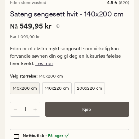
Eden stonewashed
4.5
(520)
520
anmeldelser
Sateng sengesett hvit - 140x200 cm
med
en
Nåværende
Nåværende pris
549,95 kr
gjennomsnittl
549,95 kr
Nå
vurdering
pris
på
Vanlig pris
1 099,90 kr
Før
1 099,90 kr
549,95
4.5
kr.
Eden er et ekstra mykt sengesett som virkelig kan
Vanlig
forvandle søvnen din og gi deg en luksuriøs følelse
pris
hver kveld.
Les mer
1
099,90
:
Velg størrelse
140x200 cm
kr
140x200 cm
140x220 cm
200x220 cm
Antall
Kjøp
Nettbutikk -
På lager