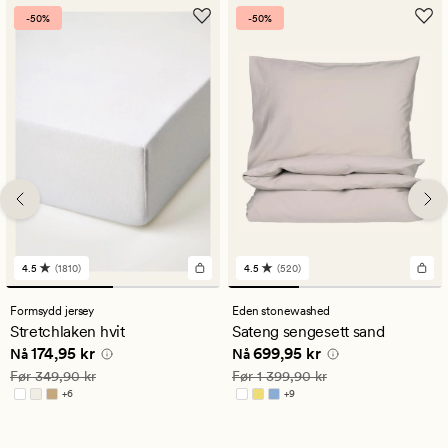
-50%
-50%
4.5
(1810)
4.5
(520)
1810
520
anmeldelser
anmeldelser
med
med
Formsydd jersey
Eden stonewashed
en
en
Stretchlaken hvit
Sateng sengesett sand
gjennomsnittlig
gjennomsnittlig
Nåværende pris
174,95 kr
Nåværende pris
699,95 kr
174,95 kr
699,95 kr
vurdering
vurdering
Nå
Nå
på
på
Vanlig pris
349,90 kr
Vanlig pris
1 399,90 kr
Før
349,90 kr
Før
1 399,90 kr
4.5
4.5
+
6
+
9
Tilgjengelig i flere farger
Tilgjengelig i flere farger