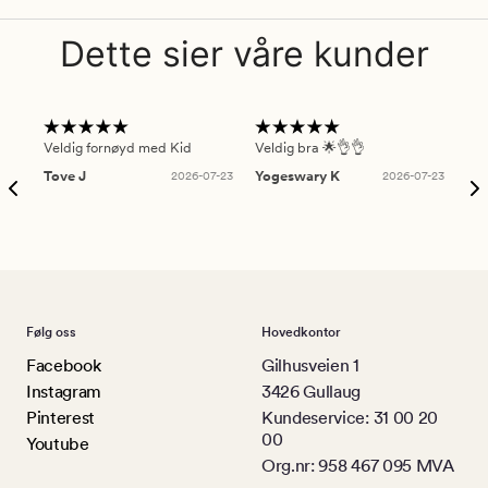
Dette sier våre kunder
Veldig fornøyd med Kid
Veldig bra 🌟👌👌
Gre
Tove J
2026-07-23
Yogeswary K
2026-07-23
An
Følg oss
Hovedkontor
Facebook
Gilhusveien 1
Instagram
3426 Gullaug
Pinterest
Kundeservice: 31 00 20
00
Youtube
Org.nr: 958 467 095 MVA