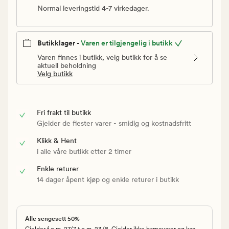
Normal leveringstid 4-7 virkedager.
Butikklager -
Varen er tilgjengelig i butikk
Varen finnes i butikk, velg butikk for å se
aktuell beholdning
Velg butikk
Fri frakt til butikk
Gjelder de flester varer - smidig og kostnadsfritt
Klikk & Hent
i alle våre butikk etter 2 timer
Enkle returer
14 dager åpent kjøp og enkle returer i butikk
Alle sengesett 50%
Gjelder f.o.m. 27/7 t.o.m. 23/8. Gjelder ikke barnevarer og kan