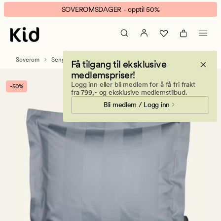
Birgitta
Animert
SOVEROMSDAGER - opptil 50%
sateng
banner.
sengesett
Klikk
tåkeblå
ESCAPE
for
Soverom
Sengetøy
Sateng sengesett
Få tilgang til eksklusive
å
medlemspriser!
pause.
Logg inn eller bli medlem for å få fri frakt
-50%
fra 799,- og eksklusive medlemstilbud.
Bli medlem / Logg inn