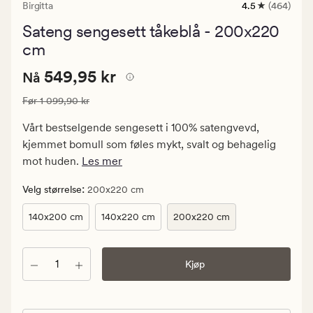
Birgitta
4.5
(464)
464
anmeldelser
Sateng sengesett tåkeblå - 200x220
med
en
cm
gjennomsnittl
vurdering
Nåværende
Nåværende pris
549,95 kr
549,95 kr
Nå
på
4.5
pris
Vanlig pris
1 099,90 kr
Før
1 099,90 kr
549,95
kr.
Vårt bestselgende sengesett i 100% satengvevd,
Vanlig
kjemmet bomull som føles mykt, svalt og behagelig
pris
mot huden.
Les mer
1
099,90
:
Velg størrelse
200x220 cm
kr
140x200 cm
140x220 cm
200x220 cm
Antall
Kjøp