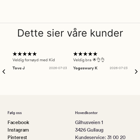
Dette sier våre kunder
Veldig fornøyd med Kid
Veldig bra 🌟👌👌
Gre
Tove J
2026-07-23
Yogeswary K
2026-07-23
An
Følg oss
Hovedkontor
Facebook
Gilhusveien 1
Instagram
3426 Gullaug
Pinterest
Kundeservice: 31 00 20