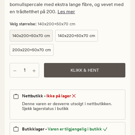
Vanlig
bomullspercale med ekstra lange fibre, og vevet med
pris
en trådtetthet på 200.
Les mer
400
kr
:
Velg størrelse
140x200+50x70 cm
140x200+50x70 cm
140x220+50x70 cm
200x220+50x70 cm
Antall
KLIKK & HENT
Nettbutikk -
Ikke på lager
Denne varen er desverre utsolgt i nettbutikken.
Sjekk lagerstatus i butikk
Butikklager -
Varen er tilgjengelig i butikk