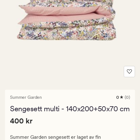
Summer Garden
0
(0)
0
anmeldels
Sengesett multi - 140x200+50x70 cm
med
en
Pris
Pris
400 kr
gjennomsni
400 kr
vurdering
400
på
kr.
0
Summer Garden sengesett er laget av fin