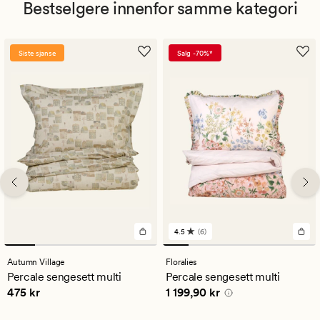
Bestselgere innenfor samme kategori
Siste sjanse
Salg -70%*
4.5
(6)
6
anmeldelser
med
Autumn Village
Floralies
en
Percale sengesett multi
Percale sengesett multi
gjennomsnittlig
Pris
475 kr
Pris
1 199,90 kr
475 kr
1 199,90 kr
vurdering
på
4.5