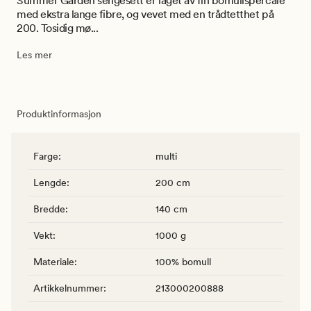
Summer Garden sengesett er laget av fin bomullspercale
med ekstra lange fibre, og vevet med en trådtetthet på
200. Tosidig mø...
Les mer
Produktinformasjon
Farge
:
multi
Lengde
:
200 cm
Bredde
:
140 cm
Vekt
:
1000 g
Materiale
:
100% bomull
Artikkelnummer
:
213000200888