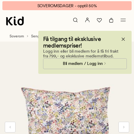
Summer
Animert
SOVEROMSDAGER - opptil 50%
Garden
banner.
sengesett
Klikk
multi
ESCAPE
for
Soverom
Sengetøy
Percale sengesett
Få tilgang til eksklusive
å
medlemspriser!
pause.
Logg inn eller bli medlem for å få fri frakt
fra 799,- og eksklusive medlemstilbud.
Bli medlem / Logg inn