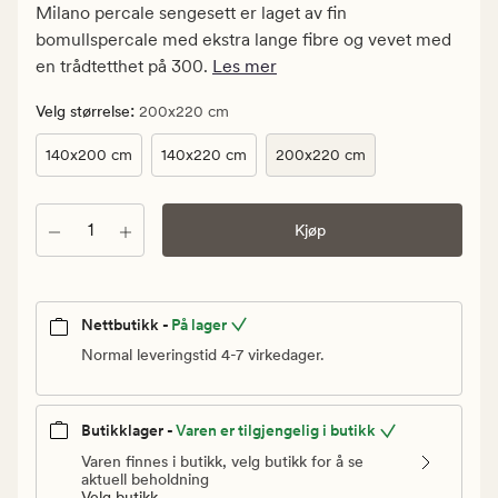
kr.
Milano percale sengesett er laget av fin
Vanlig
bomullspercale med ekstra lange fibre og vevet med
pris
en trådtetthet på 300.
Les mer
1
599,90
:
Velg størrelse
200x220 cm
kr
140x200 cm
140x220 cm
200x220 cm
Antall
Kjøp
Nettbutikk -
På lager
Normal leveringstid 4-7 virkedager.
Butikklager -
Varen er tilgjengelig i butikk
Varen finnes i butikk, velg butikk for å se
aktuell beholdning
Velg butikk