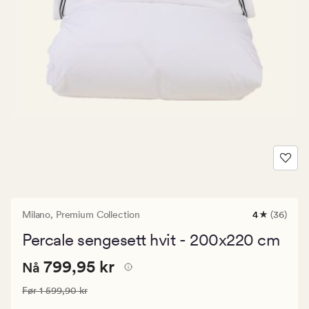
Milano,
Premium Collection
4
(36)
36
anmeldelse
Percale sengesett hvit - 200x220 cm
med
en
Nåværende
Nåværende pris
799,95 kr
gjennomsnit
799,95 kr
Nå
vurdering
pris
på
Vanlig pris
1 599,90 kr
Før
1 599,90 kr
799,95
4