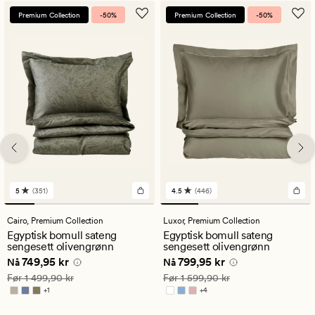
Premium Collection
-50%
Premium Collection
-50%
5
(351)
4.5
(446)
351
446
anmeldelser
anmeldelser
med
med
Cairo,
Premium Collection
Luxor,
Premium Collection
en
en
Egyptisk bomull sateng
Egyptisk bomull sateng
gjennomsnittlig
gjennomsnittlig
sengesett olivengrønn
sengesett olivengrønn
vurdering
vurdering
Nåværende pris
749,95 kr
Nåværende pris
799,95 kr
749,95 kr
799,95 kr
på
på
Nå
Nå
5
4.5
Vanlig pris
1 499,90 kr
Vanlig pris
1 599,90 kr
Før
1 499,90 kr
Før
1 599,90 kr
+
1
+
4
Tilgjengelig i flere farger
Tilgjengelig i flere farger