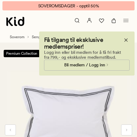
Milano
Animert
SOVEROMSDAGER - opptil 50%
percale
banner.
sengesett
Klikk
hvit
ESCAPE
for
Soverom
Sengetøy
Percale sengesett
Få tilgang til eksklusive
å
medlemspriser!
pause.
Logg inn eller bli medlem for å få fri frakt
Premium Collection
-50%
fra 799,- og eksklusive medlemstilbud.
Bli medlem / Logg inn