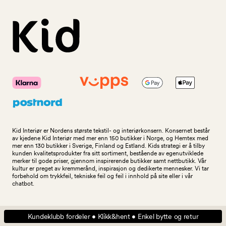
Kid Interiør er Nordens største tekstil- og interiørkonsern. Konsernet består
av kjedene Kid Interiør med mer enn 150 butikker i Norge, og Hemtex med
mer enn 130 butikker i Sverige, Finland og Estland. Kids strategi er å tilby
kunden kvalitetsprodukter fra sitt sortiment, bestående av egenutviklede
merker til gode priser, gjennom inspirerende butikker samt nettbutikk. Vår
kultur er preget av kremmerånd, inspirasjon og dedikerte mennesker. Vi tar
forbehold om trykkfeil, tekniske feil og feil i innhold på site eller i vår
chatbot.
Kundeklubb fordeler • Klikk&hent • Enkel bytte og retur