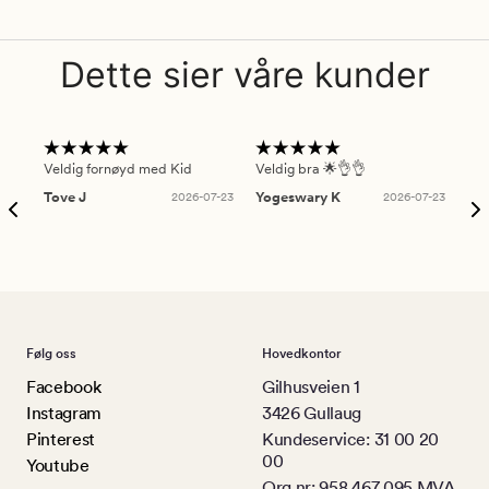
Dette sier våre kunder
Veldig fornøyd med Kid
Veldig bra 🌟👌👌
Gre
Tove J
2026-07-23
Yogeswary K
2026-07-23
An
Følg oss
Hovedkontor
Facebook
Gilhusveien 1
Instagram
3426 Gullaug
Pinterest
Kundeservice: 31 00 20
00
Youtube
Org.nr: 958 467 095 MVA